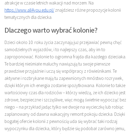
atrakcje w czasie letnich wakacji nad morzem. Na
https://www.all4you.edu.pl/
znajdziesz różne propozycje kolonii
tematycznych dla dziecka.
Dlaczego warto wybrać kolonie?
Dzieci około 10. roku życia zaczynają już przejawiać pewną chęć
samodzielnych wyjazdów, i to najlepszy czas, aby im to
zaproponować. Kolonie to ogromna frajda dla każdego dzieciaka.
Te bardziej nieśmiałe maluchy nawiązują tu swoje pierwsze
prawdziwe przyjaźnie i uczą się współpracy z rówieśnikami. Te
aktywne i rozbrykane mają tu zapewnionych mnóstwo rozrywek,
dzięki którym ich energia zostanie spożytkowana. Kolonie to także
wartościowy czas dla rodziców – którzy wiedzą, że ich dziecko jest
zdrowe, bezpieczne i szczęśliwe, więc mogą świetnie wypocząć bez
niego – na przykład jadąc tylko we dwoje na wycieczkę lub robiąc
zaplanowany od dawna wakacyjny remont pokoju dziecka. Dzięki
bogatej ofercie kolonii z pewnością uda się wybrać taki rodzaj
wypoczynku dla dziecka, który będzie się podobał zarówno jemu,