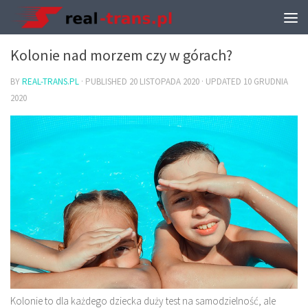
WCZASY I WYPOCZYNEK
Kolonie nad morzem czy w górach?
BY
REAL-TRANS.PL
· PUBLISHED
20 LISTOPADA 2020
· UPDATED
10 GRUDNIA
2020
Kolonie to dla każdego dziecka duży test na samodzielność, ale