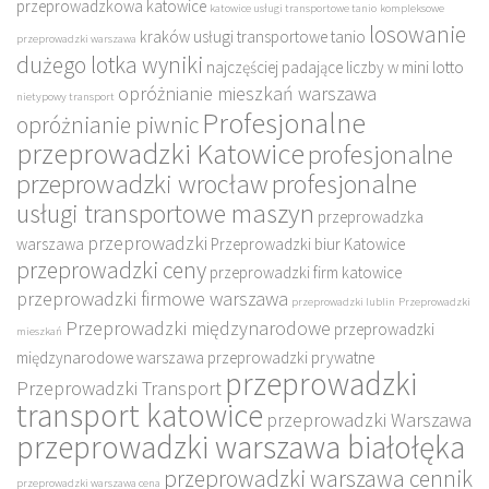
przeprowadzkowa katowice
katowice usługi transportowe tanio
kompleksowe
losowanie
kraków usługi transportowe tanio
przeprowadzki warszawa
dużego lotka wyniki
najczęściej padające liczby w mini lotto
opróżnianie mieszkań warszawa
nietypowy transport
Profesjonalne
opróżnianie piwnic
przeprowadzki Katowice
profesjonalne
przeprowadzki wrocław
profesjonalne
usługi transportowe maszyn
przeprowadzka
przeprowadzki
warszawa
Przeprowadzki biur Katowice
przeprowadzki ceny
przeprowadzki firm katowice
przeprowadzki firmowe warszawa
przeprowadzki lublin
Przeprowadzki
Przeprowadzki międzynarodowe
przeprowadzki
mieszkań
międzynarodowe warszawa
przeprowadzki prywatne
przeprowadzki
Przeprowadzki Transport
transport katowice
przeprowadzki Warszawa
przeprowadzki warszawa białołęka
przeprowadzki warszawa cennik
przeprowadzki warszawa cena