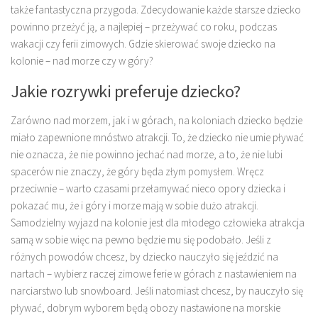
także fantastyczna przygoda. Zdecydowanie każde starsze dziecko
powinno przeżyć ją, a najlepiej – przeżywać co roku, podczas
wakacji czy ferii zimowych. Gdzie skierować swoje dziecko na
kolonie – nad morze czy w góry?
Jakie rozrywki preferuje dziecko?
Zarówno nad morzem, jak i w górach, na koloniach dziecko będzie
miało zapewnione mnóstwo atrakcji. To, że dziecko nie umie pływać
nie oznacza, że nie powinno jechać nad morze, a to, że nie lubi
spacerów nie znaczy, że góry będa złym pomysłem. Wręcz
przeciwnie – warto czasami przełamywać nieco opory dziecka i
pokazać mu, że i góry i morze mają w sobie dużo atrakcji.
Samodzielny wyjazd na kolonie jest dla młodego człowieka atrakcja
samą w sobie więc na pewno będzie mu się podobało. Jeśli z
różnych powodów chcesz, by dziecko nauczyło się jeździć na
nartach – wybierz raczej zimowe ferie w górach z nastawieniem na
narciarstwo lub snowboard. Jeśli natomiast chcesz, by nauczyło się
pływać, dobrym wyborem będą obozy nastawione na morskie