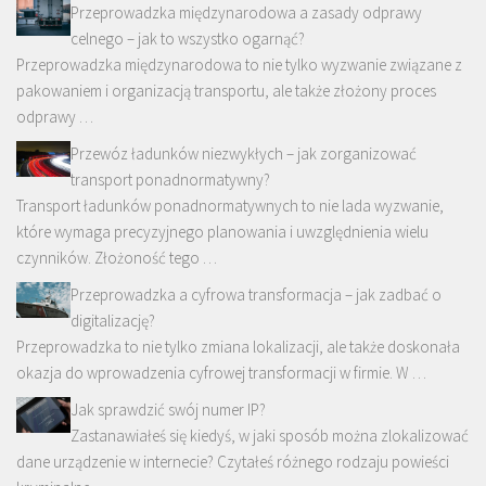
Przeprowadzka międzynarodowa a zasady odprawy
celnego – jak to wszystko ogarnąć?
Przeprowadzka międzynarodowa to nie tylko wyzwanie związane z
pakowaniem i organizacją transportu, ale także złożony proces
odprawy …
Przewóz ładunków niezwykłych – jak zorganizować
transport ponadnormatywny?
Transport ładunków ponadnormatywnych to nie lada wyzwanie,
które wymaga precyzyjnego planowania i uwzględnienia wielu
czynników. Złożoność tego …
Przeprowadzka a cyfrowa transformacja – jak zadbać o
digitalizację?
Przeprowadzka to nie tylko zmiana lokalizacji, ale także doskonała
okazja do wprowadzenia cyfrowej transformacji w firmie. W …
Jak sprawdzić swój numer IP?
Zastanawiałeś się kiedyś, w jaki sposób można zlokalizować
dane urządzenie w internecie? Czytałeś różnego rodzaju powieści