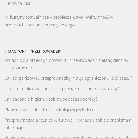
kierowca Taxi
Kurtyny spawalnicze – bezpieczeństwo i efektywność w
procesach spawania przemysłowego
TRANSPORT I PRZEPROWADZKI
Poradnik dla przedsiębiorców: jak przeprowadzić zmianę siedziby
firmy sprawnie?
Jak zorganizować przeprowadzkę, mając ograniczoną ilość czasu?
Jak zminimalizować biurokrację związaną z przeprowadzką?
Jak zadbać o higienę osobistą podczas podróży?
Plany rozwoju infrastruktury kolejowej w Polsce
Przeprowadzka a różnice kulturowe – jak radzić sobie z problemami
integracji?
Przeprowadzka i zmiana miejsca zamieszkania po rozwodzie – jak