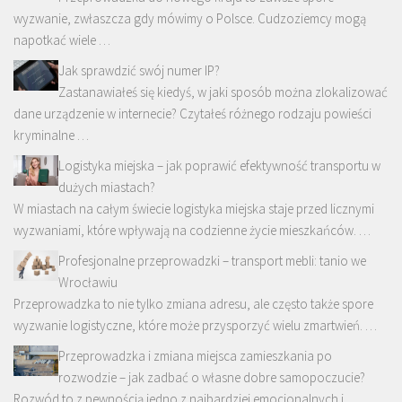
wyzwanie, zwłaszcza gdy mówimy o Polsce. Cudzoziemcy mogą
napotkać wiele …
Jak sprawdzić swój numer IP?
Zastanawiałeś się kiedyś, w jaki sposób można zlokalizować
dane urządzenie w internecie? Czytałeś różnego rodzaju powieści
kryminalne …
Logistyka miejska – jak poprawić efektywność transportu w
dużych miastach?
W miastach na całym świecie logistyka miejska staje przed licznymi
wyzwaniami, które wpływają na codzienne życie mieszkańców. …
Profesjonalne przeprowadzki – transport mebli: tanio we
Wrocławiu
Przeprowadzka to nie tylko zmiana adresu, ale często także spore
wyzwanie logistyczne, które może przysporzyć wielu zmartwień. …
Przeprowadzka i zmiana miejsca zamieszkania po
rozwodzie – jak zadbać o własne dobre samopoczucie?
Rozwód to z pewnością jedno z najbardziej emocjonalnych i