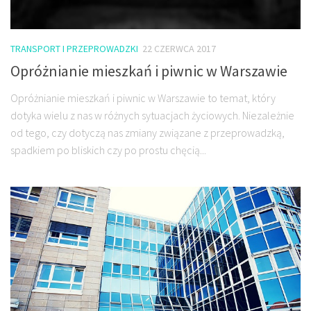
TRANSPORT I PRZEPROWADZKI
22 CZERWCA 2017
Opróżnianie mieszkań i piwnic w Warszawie
Opróżnianie mieszkań i piwnic w Warszawie to temat, który
dotyka wielu z nas w różnych sytuacjach życiowych. Niezależnie
od tego, czy dotyczą nas zmiany związane z przeprowadzką,
spadkiem po bliskich czy po prostu chęcią...