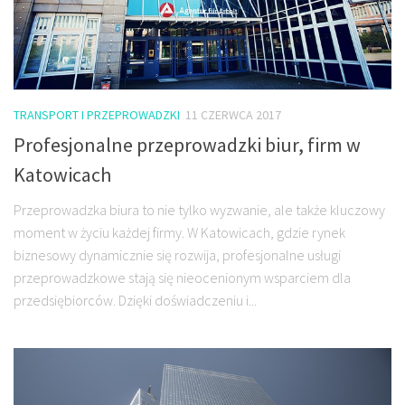
TRANSPORT I PRZEPROWADZKI
11 CZERWCA 2017
Profesjonalne przeprowadzki biur, firm w
Katowicach
Przeprowadzka biura to nie tylko wyzwanie, ale także kluczowy
moment w życiu każdej firmy. W Katowicach, gdzie rynek
biznesowy dynamicznie się rozwija, profesjonalne usługi
przeprowadzkowe stają się nieocenionym wsparciem dla
przedsiębiorców. Dzięki doświadczeniu i...