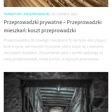
TRANSPORT I PRZEPROWADZKI
30 CZERWCA 2017
Przeprowadzki prywatne – Przeprowadzki
mieszkań: koszt przeprowadzki
Przeprowadzka do nowego mieszkania to nie tylko ekscytujący
krok w życie, ale również wyzwanie, które wiąże się z wieloma
decyzjami i kosztami. Zrozumienie, jakie czynniki wpływają na
cenę przeprowadzki, może pomóc w lepszym planowaniu...