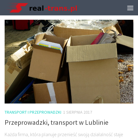
TAGGED:
PRZEPROWADZKI FIRM KATOWICE
TRANSPORT I PRZEPROWADZKI
1 SIERPNIA 2017
Przeprowadzki, transport w Lublinie
Każda firma, która planuje przenieść swoją działalność staje