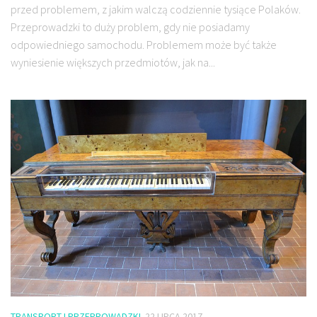
przed problemem, z jakim walczą codziennie tysiące Polaków.
Przeprowadzki to duży problem, gdy nie posiadamy
odpowiedniego samochodu. Problemem może być także
wyniesienie większych przedmiotów, jak na...
TRANSPORT I PRZEPROWADZKI
22 LIPCA 2017