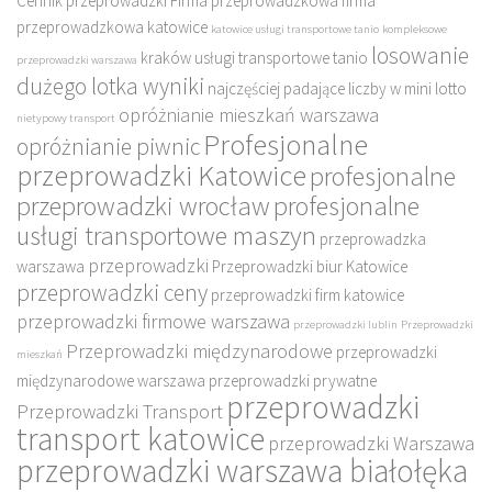
Cennik przeprowadzki
Firma przeprowadzkowa
firma
przeprowadzkowa katowice
katowice usługi transportowe tanio
kompleksowe
losowanie
kraków usługi transportowe tanio
przeprowadzki warszawa
dużego lotka wyniki
najczęściej padające liczby w mini lotto
opróżnianie mieszkań warszawa
nietypowy transport
Profesjonalne
opróżnianie piwnic
przeprowadzki Katowice
profesjonalne
przeprowadzki wrocław
profesjonalne
usługi transportowe maszyn
przeprowadzka
przeprowadzki
warszawa
Przeprowadzki biur Katowice
przeprowadzki ceny
przeprowadzki firm katowice
przeprowadzki firmowe warszawa
przeprowadzki lublin
Przeprowadzki
Przeprowadzki międzynarodowe
przeprowadzki
mieszkań
międzynarodowe warszawa
przeprowadzki prywatne
przeprowadzki
Przeprowadzki Transport
transport katowice
przeprowadzki Warszawa
przeprowadzki warszawa białołęka