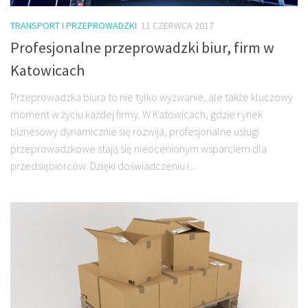
TRANSPORT I PRZEPROWADZKI
11 CZERWCA 2017
Profesjonalne przeprowadzki biur, firm w
Katowicach
Przeprowadzka biura to nie tylko wyzwanie, ale także kluczowy
moment w życiu każdej firmy. W Katowicach, gdzie rynek
biznesowy dynamicznie się rozwija, profesjonalne usługi
przeprowadzkowe stają się nieocenionym wsparciem dla
przedsiębiorców. Dzięki doświadczeniu i...