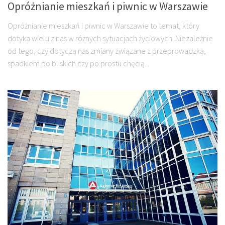
Opróżnianie mieszkań i piwnic w Warszawie
Opróżnianie mieszkań i piwnic w Warszawie to temat, który
dotyka wielu z nas w różnych sytuacjach życiowych. Niezależnie
od tego, czy dotyczą nas zmiany związane z przeprowadzką,
spadkiem po bliskich czy po prostu chęcią...