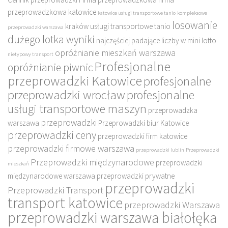
przeprowadzkowa katowice
katowice usługi transportowe tanio
kompleksowe
losowanie
kraków usługi transportowe tanio
przeprowadzki warszawa
dużego lotka wyniki
najczęściej padające liczby w mini lotto
opróżnianie mieszkań warszawa
nietypowy transport
Profesjonalne
opróżnianie piwnic
przeprowadzki Katowice
profesjonalne
przeprowadzki wrocław
profesjonalne
usługi transportowe maszyn
przeprowadzka
przeprowadzki
warszawa
Przeprowadzki biur Katowice
przeprowadzki ceny
przeprowadzki firm katowice
przeprowadzki firmowe warszawa
przeprowadzki lublin
Przeprowadzki
Przeprowadzki międzynarodowe
przeprowadzki
mieszkań
międzynarodowe warszawa
przeprowadzki prywatne
przeprowadzki
Przeprowadzki Transport
transport katowice
przeprowadzki Warszawa
przeprowadzki warszawa białołęka