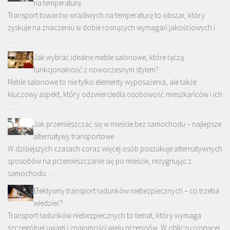
na temperaturę
Transport towarów wrażliwych na temperaturę to obszar, który
zyskuje na znaczeniu w dobie rosnących wymagań jakościowych i
…
Jak wybrać idealne meble salonowe, które łączą
funkcjonalność z nowoczesnym stylem?
Meble salonowe to nie tylko elementy wyposażenia, ale także
kluczowy aspekt, który odzwierciedla osobowość mieszkańców i ich
…
Jak przemieszczać się w mieście bez samochodu – najlepsze
alternatywy transportowe
W dzisiejszych czasach coraz więcej osób poszukuje alternatywnych
sposobów na przemieszczanie się po mieście, rezygnując z
samochodu. …
Efektywny transport ładunków niebezpiecznych – co trzeba
wiedzieć?
Transport ładunków niebezpiecznych to temat, który wymaga
szczególnej uwagi i znajomości wielu przepisów. W obliczu rosnącej