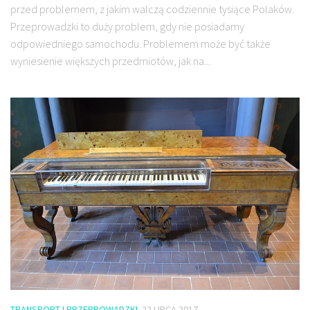
przed problemem, z jakim walczą codziennie tysiące Polaków.
Przeprowadzki to duży problem, gdy nie posiadamy
odpowiedniego samochodu. Problemem może być także
wyniesienie większych przedmiotów, jak na...
TRANSPORT I PRZEPROWADZKI
22 LIPCA 2017