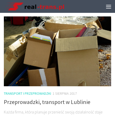
TAGGED:
TRANSPORT LUBLIN
TRANSPORT I PRZEPROWADZKI
1 SIERPNIA 2017
Przeprowadzki, transport w Lublinie
Każda firma, która planuje przenieść swoją działalność staje