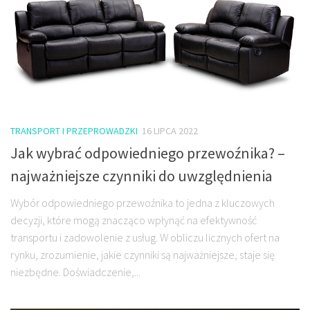
TRANSPORT I PRZEPROWADZKI
16 LIPCA 2022
Jak wybrać odpowiedniego przewoźnika? –
najważniejsze czynniki do uwzględnienia
Wybór odpowiedniego przewoźnika to jedna z kluczowych
decyzji, które mogą znacząco wpłynąć na efektywność
transportu i zadowolenie z usług. W obliczu licznych ofert na
rynku, zrozumienie, jakie czynniki są najważniejsze, staje się
niezbędne. Doświadczenie,...