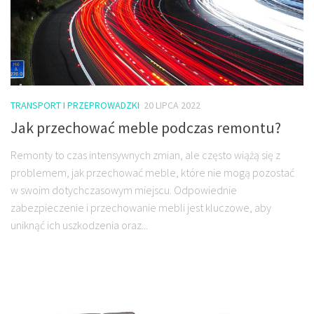
TRANSPORT I PRZEPROWADZKI
20 LIPCA 2022
Jak przechować meble podczas remontu?
Remonty to czas intensywnych zmian, ale często wiążą się z
problemem, jak przechować meble, które nie mogą pozostać
w swoim dotychczasowym miejscu. Odpowiednie
zabezpieczenie i przechowanie mebli jest kluczowe, aby
uniknąć ich uszkodzenia oraz...