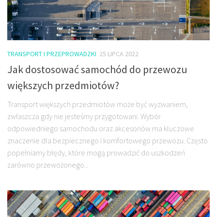
TRANSPORT I PRZEPROWADZKI
25 LIPCA 2022
Jak dostosować samochód do przewozu
większych przedmiotów?
Transport większych przedmiotów może być wyzwaniem,
zwłaszcza gdy nie jesteśmy przygotowani. Wybór
odpowiedniego samochodu oraz akcesoriów ma kluczowe
znaczenie dla bezpiecznego i komfortowego przewozu. Często
popełniamy błędy, które mogą prowadzić do uszkodzeń
zarówno przewożonego...