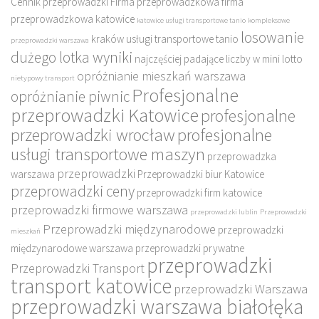
Cennik przeprowadzki
Firma przeprowadzkowa
firma
przeprowadzkowa katowice
katowice usługi transportowe tanio
kompleksowe
losowanie
kraków usługi transportowe tanio
przeprowadzki warszawa
dużego lotka wyniki
najczęściej padające liczby w mini lotto
opróżnianie mieszkań warszawa
nietypowy transport
Profesjonalne
opróżnianie piwnic
przeprowadzki Katowice
profesjonalne
przeprowadzki wrocław
profesjonalne
usługi transportowe maszyn
przeprowadzka
przeprowadzki
warszawa
Przeprowadzki biur Katowice
przeprowadzki ceny
przeprowadzki firm katowice
przeprowadzki firmowe warszawa
przeprowadzki lublin
Przeprowadzki
Przeprowadzki międzynarodowe
przeprowadzki
mieszkań
międzynarodowe warszawa
przeprowadzki prywatne
przeprowadzki
Przeprowadzki Transport
transport katowice
przeprowadzki Warszawa
przeprowadzki warszawa białołęka