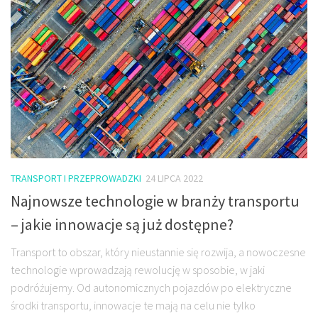
TRANSPORT I PRZEPROWADZKI
24 LIPCA 2022
Najnowsze technologie w branży transportu
– jakie innowacje są już dostępne?
Transport to obszar, który nieustannie się rozwija, a nowoczesne
technologie wprowadzają rewolucję w sposobie, w jaki
podróżujemy. Od autonomicznych pojazdów po elektryczne
środki transportu, innowacje te mają na celu nie tylko