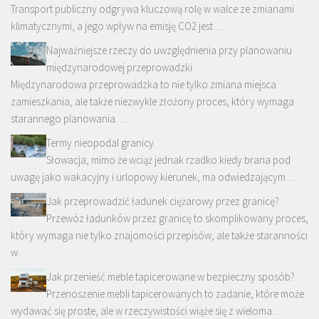
Transport publiczny odgrywa kluczową rolę w walce ze zmianami
klimatycznymi, a jego wpływ na emisję CO2 jest …
Najważniejsze rzeczy do uwzględnienia przy planowaniu
międzynarodowej przeprowadzki
Międzynarodowa przeprowadzka to nie tylko zmiana miejsca
zamieszkania, ale także niezwykle złożony proces, który wymaga
starannego planowania. …
Termy nieopodal granicy
Słowacja, mimo że wciąż jednak rzadko kiedy brana pod
uwagę jako wakacyjny i urlopowy kierunek, ma odwiedzającym …
Jak przeprowadzić ładunek ciężarowy przez granicę?
Przewóz ładunków przez granicę to skomplikowany proces,
który wymaga nie tylko znajomości przepisów, ale także staranności
w …
Jak przenieść meble tapicerowane w bezpieczny sposób?
Przenoszenie mebli tapicerowanych to zadanie, które może
wydawać się proste, ale w rzeczywistości wiąże się z wieloma …