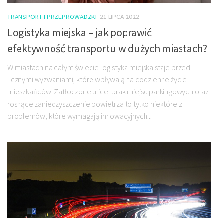
TRANSPORT I PRZEPROWADZKI
21 LIPCA 2022
Logistyka miejska – jak poprawić
efektywność transportu w dużych miastach?
W miastach na całym świecie logistyka miejska staje przed
licznymi wyzwaniami, które wpływają na codzienne życie
mieszkańców. Zatłoczone ulice, brak miejsc parkingowych oraz
rosnące zanieczyszczenie powietrza to tylko niektóre z
problemów, które wymagają innowacyjnych...