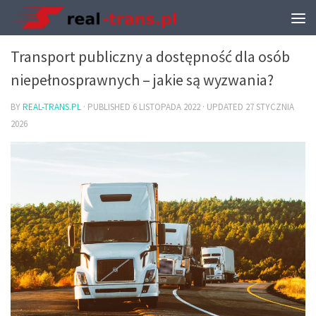
TRANSPORT I PRZEPROWADZKI
Transport publiczny a dostępność dla osób
niepełnosprawnych – jakie są wyzwania?
BY
REAL-TRANS.PL
· PUBLISHED
6 LISTOPADA 2022
· UPDATED
27 STYCZNIA
2026