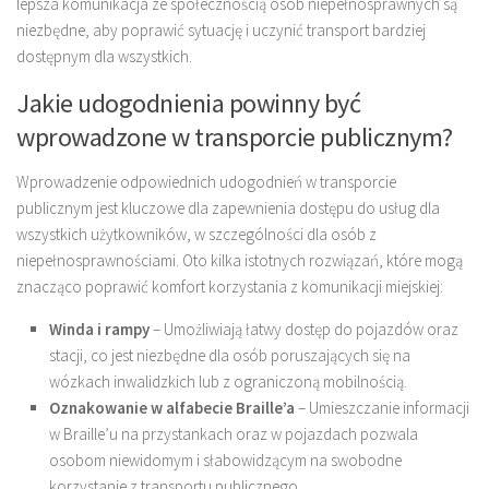
lepsza komunikacja ze społecznością osób niepełnosprawnych są
niezbędne, aby poprawić sytuację i uczynić transport bardziej
dostępnym dla wszystkich.
Jakie udogodnienia powinny być
wprowadzone w transporcie publicznym?
Wprowadzenie odpowiednich udogodnień w transporcie
publicznym jest kluczowe dla zapewnienia dostępu do usług dla
wszystkich użytkowników, w szczególności dla osób z
niepełnosprawnościami. Oto kilka istotnych rozwiązań, które mogą
znacząco poprawić komfort korzystania z komunikacji miejskiej:
Winda i rampy
– Umożliwiają łatwy dostęp do pojazdów oraz
stacji, co jest niezbędne dla osób poruszających się na
wózkach inwalidzkich lub z ograniczoną mobilnością.
Oznakowanie w alfabecie Braille’a
– Umieszczanie informacji
w Braille’u na przystankach oraz w pojazdach pozwala
osobom niewidomym i słabowidzącym na swobodne
korzystanie z transportu publicznego.