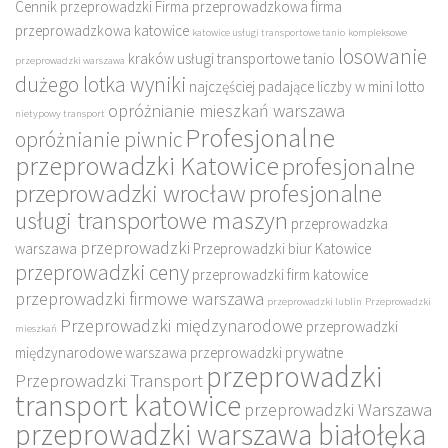
Cennik przeprowadzki
Firma przeprowadzkowa
firma
przeprowadzkowa katowice
katowice usługi transportowe tanio
kompleksowe
losowanie
kraków usługi transportowe tanio
przeprowadzki warszawa
dużego lotka wyniki
najczęściej padające liczby w mini lotto
opróżnianie mieszkań warszawa
nietypowy transport
Profesjonalne
opróżnianie piwnic
przeprowadzki Katowice
profesjonalne
przeprowadzki wrocław
profesjonalne
usługi transportowe maszyn
przeprowadzka
przeprowadzki
warszawa
Przeprowadzki biur Katowice
przeprowadzki ceny
przeprowadzki firm katowice
przeprowadzki firmowe warszawa
przeprowadzki lublin
Przeprowadzki
Przeprowadzki międzynarodowe
przeprowadzki
mieszkań
międzynarodowe warszawa
przeprowadzki prywatne
przeprowadzki
Przeprowadzki Transport
transport katowice
przeprowadzki Warszawa
przeprowadzki warszawa białołęka