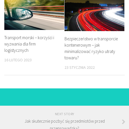
Transport morski – korzyści i
Bezpieczeństwo w transporcie
wyzwania dla firm
kontenerowym – jak
logistycznych
minimalizować ryzyko utraty
towaru?
16 LUTEGO 2023
23 STYCZNIA 2022
NEXT STORY
Jak skutecznie pozbyć się przedmiotów przed
przeprowadzką?