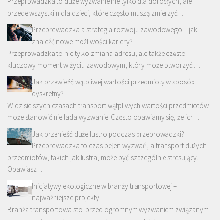
Przeprowadzka to duże wyzwanie nie tylko dla dorosłych, ale
przede wszystkim dla dzieci, które często muszą zmierzyć …
Przeprowadzka a strategia rozwoju zawodowego – jak
znaleźć nowe możliwości kariery?
Przeprowadzka to nie tylko zmiana adresu, ale także często
kluczowy moment w życiu zawodowym, który może otworzyć …
Jak przewieźć wątpliwej wartości przedmioty w sposób
dyskretny?
W dzisiejszych czasach transport wątpliwych wartości przedmiotów
może stanowić nie lada wyzwanie. Często obawiamy się, że ich …
Jak przenieść duże lustro podczas przeprowadzki?
Przeprowadzka to czas pełen wyzwań, a transport dużych
przedmiotów, takich jak lustra, może być szczególnie stresujący.
Obawiasz …
Inicjatywy ekologiczne w branży transportowej –
najważniejsze projekty
Branża transportowa stoi przed ogromnym wyzwaniem związanym