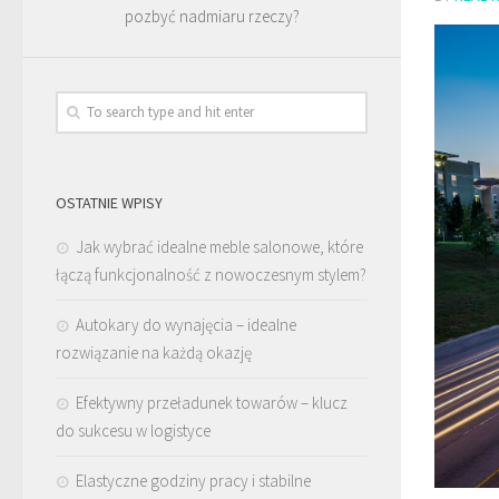
pozbyć nadmiaru rzeczy?
OSTATNIE WPISY
Jak wybrać idealne meble salonowe, które
łączą funkcjonalność z nowoczesnym stylem?
Autokary do wynajęcia – idealne
rozwiązanie na każdą okazję
Efektywny przeładunek towarów – klucz
do sukcesu w logistyce
Elastyczne godziny pracy i stabilne