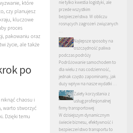
wyzwanie, które
nie tylko kwestia logistyki, ale
przede wszystkim
o, czy planujesz
bezpieczeństwa. W obliczu
kraju, kluczowe
rosnących zagrożeń związanych
aby proces
…
cji, pakowaniu oraz
Najlepsze sposoby na
wi życie, ale także
oszczędność paliwa
podczas podróży
Podróżowanie samochodem to
krok po
dla wielu z nas codzienność,
jednak często zapominamy, jak
duży wpływ na nasze wydatki …
Zalety korzystania z
niknąć chaosu i
usług profesjonalnej
, warto stworzyć
firmy transportowej
W dzisiejszym dynamicznym
i. Dzięki temu
świecie biznesu, efektywność i
bezpieczeństwo transportu to