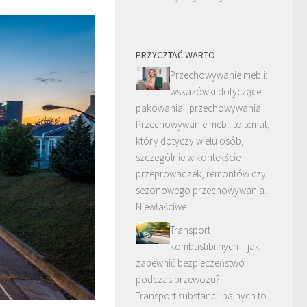
PRZYCZTAĆ WARTO
Przechowywanie mebli:
wskazówki dotyczące
pakowania i przechowywania
Przechowywanie mebli to temat,
który dotyczy wielu osób,
szczególnie w kontekście
przeprowadzek, remontów czy
sezonowego przechowywania.
Niewłaściwe …
Transport
kombustibilnych – jak
zapewnić bezpieczeństwo
podczas przewozu?
Transport substancji palnych to