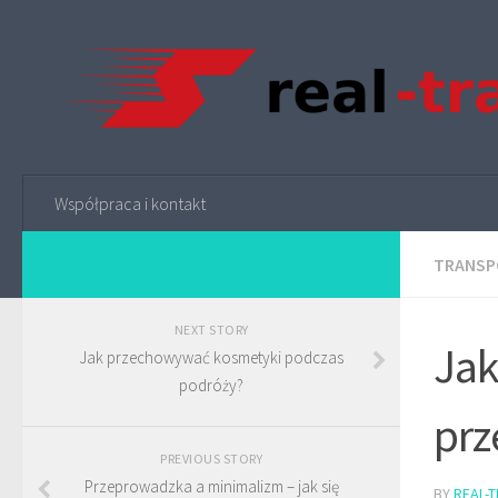
Współpraca i kontakt
TRANSP
NEXT STORY
Jak
Jak przechowywać kosmetyki podczas
podróży?
pr
PREVIOUS STORY
Przeprowadzka a minimalizm – jak się
BY
REAL-