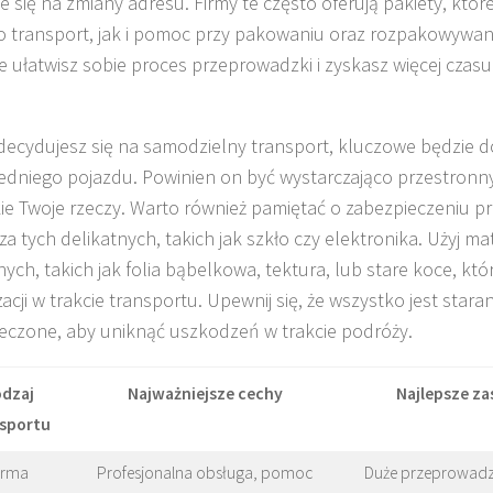
e się na zmiany adresu. Firmy te często oferują pakiety, któr
 transport, jak i pomoc przy pakowaniu oraz rozpakowywani
e ułatwisz sobie proces przeprowadzki i zyskasz więcej czas
zdecydujesz się na samodzielny transport, kluczowe będzie 
dniego pojazdu. Powinien on być wystarczająco przestronny
ie Twoje rzeczy. Warto również pamiętać o zabezpieczeniu p
za tych delikatnych, takich jak szkło czy elektronika. Użyj ma
ych, takich jak folia bąbelkowa, tektura, lub stare koce, k
acji w trakcie transportu. Upewnij się, że wszystko jest star
eczone, aby uniknąć uszkodzeń w trakcie podróży.
dzaj
Najważniejsze cechy
Najlepsze z
sportu
irma
Profesjonalna obsługa, pomoc
Duże przeprowadzk