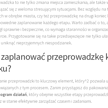
wadzka to nie tylko zmiana miejsca zamieszkania, ale także 
ązać się z wieloma stresującymi sytuacjami. Bez względu na t
ch w obrębie miasta, czy też przeprowadzkę na drugi koniec 
powiednie zaplanowanie każdego etapu. Warto zadbać o to, 
gł sprawnie i bezpiecznie, co wymaga staranności w organiza
cie. Przygotowanie się na takie przedsięwzięcie nie tylko ułat
 uniknąć nieprzyjemnych niespodzianek.
 zaplanować przeprowadzkę 
ku?
nie przeprowadzki to kluczowy element, który^2 pozwala u
związanych z tym procesem. Zanim przystąpisz do pakowania
ogram działań
, który obejmie wszystkie etapy przeprowadzk
z w stanie efektywnie zarządzać czasem i zadaniami.