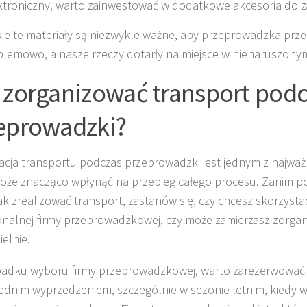
ktroniczny, warto zainwestować w dodatkowe akcesoria do z
ie te materiały są niezwykle ważne, aby przeprowadzka przeb
lemowo, a nasze rzeczy dotarły na miejsce w nienaruszonym
 zorganizować transport pod
eprowadzki?
acja transportu podczas przeprowadzki jest jednym z najważ
oże znacząco wpłynąć na przebieg całego procesu. Zanim p
jak zrealizować transport, zastanów się, czy chcesz skorzysta
onalnej firmy przeprowadzkowej, czy może zamierzasz zorga
elnie.
adku wyboru firmy przeprowadzkowej, warto zarezerwować 
dnim wyprzedzeniem, szczególnie w sezonie letnim, kiedy w