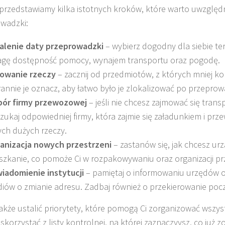
 przedstawiamy kilka istotnych kroków, które warto uwzględ
wadzki:
alenie daty przeprowadzki
– wybierz dogodny dla siebie te
gę dostępność pomocy, wynajem transportu oraz pogodę.
owanie rzeczy
– zacznij od przedmiotów, z których mniej kor
rannie je oznacz, aby łatwo było je zlokalizować po przepro
ór firmy przewozowej
– jeśli nie chcesz zajmować się trans
zukaj odpowiedniej firmy, która zajmie się załadunkiem i pr
ych dużych rzeczy.
anizacja nowych przestrzeni
– zastanów się, jak chcesz ur
szkanie, co pomoże Ci w rozpakowywaniu oraz organizacji prz
iadomienie instytucji
– pamiętaj o informowaniu urzędów 
iów o zmianie adresu. Zadbaj również o przekierowanie pocz
akże ustalić priorytety, które pomogą Ci zorganizować wszyst
skorzystać z listy kontrolnej, na której zaznaczyysz, co już z