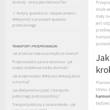
Przepro
dochody – praca jako kierowca Taxi
może wi
Kurtyny spawalnicze – bezpieczeństwo i
mały ru
efektywność w procesach spawania
jest od
przemysłowego
przebie
transpor
pozwoli
TRANSPORT I PRZEPROWADZKI
Jak przenosić większe przesyłki na rowerze?
Jak
Przeprowadzka a praca sezonowa – jak
kro
znaleźć dodatkowe źródło dochodu?
Jak przeprowadzić efektywną relokację biura
Planowa
w inny kraj?
stresu 
Jak efektywnie korzystać z transportu
harmon
publicznego podczas podróży?
będzies
Transport publiczny a zmiana klimatu – jak