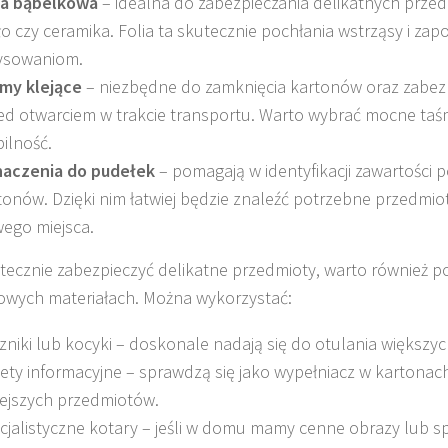
ia bąbelkowa
– idealna do zabezpieczania delikatnych przed
ło czy ceramika. Folia ta skutecznie pochłania wstrząsy i zap
ysowaniom.
my klejące
– niezbędne do zamknięcia kartonów oraz zabezp
ed otwarciem w trakcie transportu. Warto wybrać mocne taś
bilność.
aczenia do pudełek
– pomagają w identyfikacji zawartości
tonów. Dzięki nim łatwiej będzie znaleźć potrzebne przedmio
ego miejsca.
tecznie zabezpieczyć delikatne przedmioty, warto również p
wych materiałach. Można wykorzystać:
zniki lub kocyki – doskonale nadają się do otulania większy
ety informacyjne – sprawdzą się jako wypełniacz w kartonac
ejszych przedmiotów.
cjalistyczne kotary – jeśli w domu mamy cenne obrazy lub s