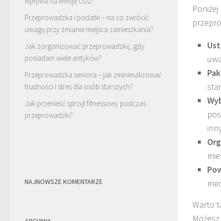
wpływa na emisję CO2?
Poniżej
Przeprowadzka i podatki – na co zwrócić
przepro
uwagę przy zmianie miejsca zamieszkania?
Ust
Jak zorganizować przeprowadzkę, gdy
uwa
posiadam wiele antyków?
Pak
Przeprowadzka seniora – jak zminimalizować
sta
trudności i stres dla osób starszych?
Wyb
Jak przenieść sprzęt fitnessowy podczas
pos
przeprowadzki?
inn
Org
mie
Pow
NAJNOWSZE KOMENTARZE
med
Warto t
Możesz 