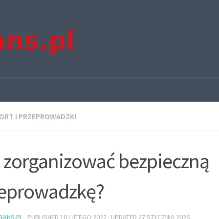
ORT I PRZEPROWADZKI
 zorganizować bezpieczną
zeprowadzkę?
TRANS.PL
· PUBLISHED
10 LUTEGO 2022
· UPDATED
27 STYCZNIA 2026