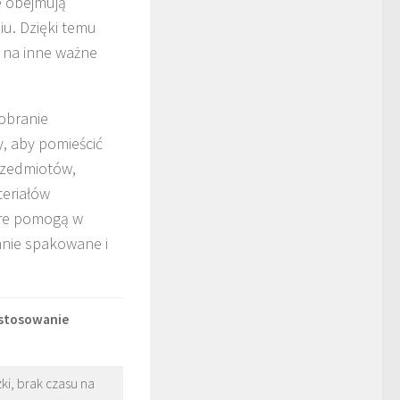
e obejmują
u. Dzięki temu
u na inne ważne
dobranie
, aby pomieścić
rzedmiotów,
teriałów
tóre pomogą w
annie spakowane i
astosowanie
i, brak czasu na