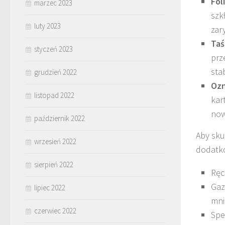
Fol
marzec 2023
szk
luty 2023
zar
Taś
styczeń 2023
prz
sta
grudzień 2022
Ozn
listopad 2022
kar
now
październik 2022
Aby sku
wrzesień 2022
dodatko
sierpień 2022
Ręc
Gaz
lipiec 2022
mni
czerwiec 2022
Spe