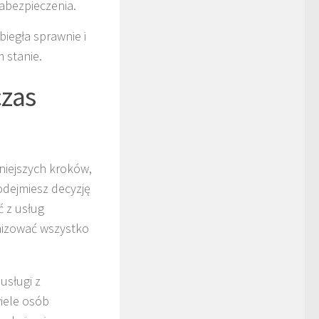
abezpieczenia.
iegła sprawnie i
 stanie.
czas
niejszych kroków,
odejmiesz decyzję
ć z usług
nizować wszystko
usługi z
iele osób