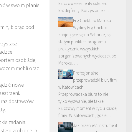
kluczowe elementy sukcesu
nić w swoim planie
każdej firmy. Korzystanie z …
Erg Chebbi w Maroku
rmin, biorąc pod
Wydmy Erg Chebbi
znajdujące się na Saharze, są
stałym punktem programu
zystasz, i
praktycznie wszystkich
wadzce.
zorganizowanych wycieczek po
portem osobiście,
Maroku. …
zewozem mebli oraz
Profesjonalne
przeprowadzki biur, firm
ządzić nowe
w Katowicach
estrzeni.
Przeprowadzka biura to nie
oraz dostawców
tylko wyzwanie, ale także
kluczowy moment w życiu każdej
ty.
firmy. W Katowicach, gdzie …
kie zadania.
Jak przenieść instrument
ostało zrobione, a