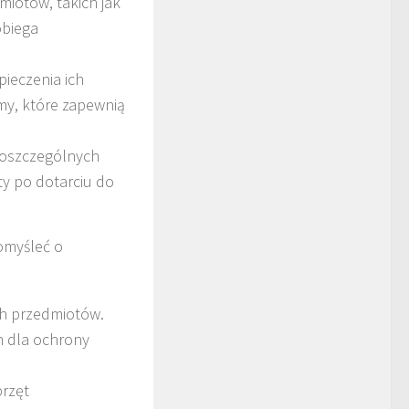
miotów, takich jak
obiega
ieczenia ich
my, które zapewnią
 poszczególnych
ty po dotarciu do
omyśleć o
ch przedmiotów.
h dla ochrony
przęt