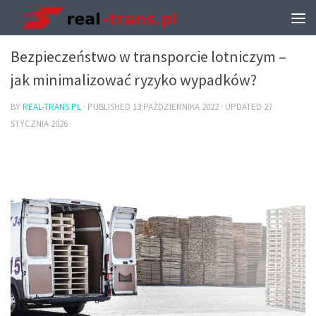
TRANSPORT I PRZEPROWADZKI
Bezpieczeństwo w transporcie lotniczym –
jak minimalizować ryzyko wypadków?
BY
REAL-TRANS.PL
· PUBLISHED
13 PAŹDZIERNIKA 2022
· UPDATED
27
STYCZNIA 2026