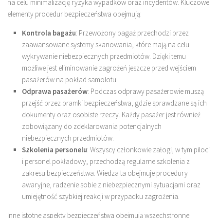
na celu minimalizację ryzyka wypadków oraz incydentów. Kluczowe
elementy procedur bezpieczeństwa obejmują:
Kontrola bagażu
: Przewożony bagaż przechodzi przez
zaawansowane systemy skanowania, które mają na celu
wykrywanie niebezpiecznych przedmiotów. Dzięki temu
możliwe jest eliminowanie zagrożeń jeszcze przed wejściem
pasażerów na pokład samolotu.
Odprawa pasażerów
: Podczas odprawy pasażerowie muszą
przejść przez bramki bezpieczeństwa, gdzie sprawdzane są ich
dokumenty oraz osobiste rzeczy. Każdy pasażer jest również
zobowiązany do zdeklarowania potencjalnych
niebezpiecznych przedmiotów.
Szkolenia personelu
: Wszyscy członkowie załogi, w tym piloci
i personel pokładowy, przechodzą regularne szkolenia z
zakresu bezpieczeństwa. Wiedza ta obejmuje procedury
awaryjne, radzenie sobie z niebezpiecznymi sytuacjami oraz
umiejętność szybkiej reakcji w przypadku zagrożenia.
Inne istotne aspekty bezpieczeństwa obejmują wszechstronne