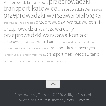
przeprowadzki
Przeprowadzki Transport
transport katowice
przeprowadzki Warszawa
przeprowadzki warszawa białołęka
przeprowadzki warszawa cennik
przeprowadzki warszawa cena
przeprowadzki warszawa ceny
przeprowadzki warszawa kontakt
przeprowadzki warszawa tarchomin
przewóz osób do niemiec
tabela wagi
transport kas pancernych
transport do niemiec
transport dzieł sztuki
transport mebli wrocław tanio
transport Lublin
transport mebli kraków
Transport pianin
Transport pianina
warszawa przeprowadzki
Przeprowadzki, Transport © 2026. All Rights Reserved.
Powered by
WordPress
. Theme by
Press Customizr
.