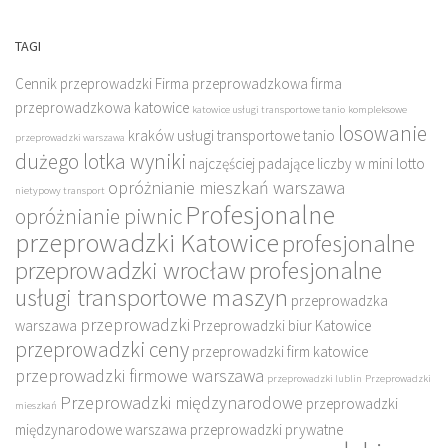
TAGI
Cennik przeprowadzki
Firma przeprowadzkowa
firma
przeprowadzkowa katowice
katowice usługi transportowe tanio
kompleksowe
losowanie
kraków usługi transportowe tanio
przeprowadzki warszawa
dużego lotka wyniki
najczęściej padające liczby w mini lotto
opróżnianie mieszkań warszawa
nietypowy transport
Profesjonalne
opróżnianie piwnic
przeprowadzki Katowice
profesjonalne
przeprowadzki wrocław
profesjonalne
usługi transportowe maszyn
przeprowadzka
przeprowadzki
warszawa
Przeprowadzki biur Katowice
przeprowadzki ceny
przeprowadzki firm katowice
przeprowadzki firmowe warszawa
przeprowadzki lublin
Przeprowadzki
Przeprowadzki międzynarodowe
przeprowadzki
mieszkań
międzynarodowe warszawa
przeprowadzki prywatne