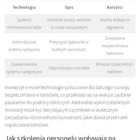
Technologia
Opis
Korzyści
Systemy
Śledzenie pozycji samolotu
Szybka reakcja na
monitorowania lotów
w czasie rzeczywistym
zagrożenia
Zwiększenie
Automatyczne
Precyzyjne lądowanie w
bezpieczeństwa
systemy lądowania
trudnych warunkach
lądowania
Zaawansowane
Mniejsze ryzyko kolizji i
Optymalizacja tras lotów
systemy nawigacyjne
opóźnień
Inwestycje w nowe technologie są kluczowe dla dalszego rozwoju
bezpieczeństwa w lotnictwie, co przekłada się na większe zaufanie
pasażerów do podróży lotniczych. Adekwatne wykorzystanie tych
innowacji może być decydującym czynnikiem w skutecznym
zarządzaniu różnorodnymi wyzwaniami, jakie stawia przed nami
współczesne lotnictwo.
Jak szkolenia personelu wpływają na