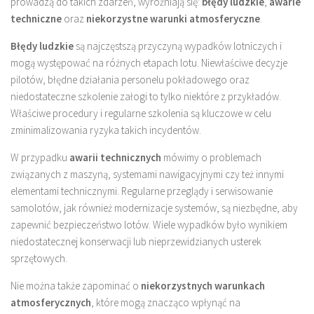
prowadzą do takich zdarzeń, wyróżniają się:
błędy ludzkie
,
awarie
techniczne
oraz
niekorzystne warunki atmosferyczne
.
Błędy ludzkie
są najczęstszą przyczyną wypadków lotniczych i
mogą występować na różnych etapach lotu. Niewłaściwe decyzje
pilotów, błędne działania personelu pokładowego oraz
niedostateczne szkolenie załogi to tylko niektóre z przykładów.
Właściwe procedury i regularne szkolenia są kluczowe w celu
zminimalizowania ryzyka takich incydentów.
W przypadku
awarii technicznych
mówimy o problemach
związanych z maszyną, systemami nawigacyjnymi czy też innymi
elementami technicznymi. Regularne przeglądy i serwisowanie
samolotów, jak również modernizacje systemów, są niezbędne, aby
zapewnić bezpieczeństwo lotów. Wiele wypadków było wynikiem
niedostatecznej konserwacji lub nieprzewidzianych usterek
sprzętowych.
Nie można także zapominać o
niekorzystnych warunkach
atmosferycznych
, które mogą znacząco wpłynąć na