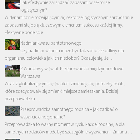
Jak efektywnie zarządzać zapasami w sektorze
logistycznym?
W dynamicznie rozwijającym się sektorze logistycznym zarządzanie
zapasami staje się kluczowym elementem sukcesu każdej firmy.
Efektywne podejście …
Nadmiar kwasu pantotenowego
Czy nadmiar witamin może być tak samo szkodliwy dla
organizmu człowieka jak ich niedobór? Okazuje się, że …
Z Warszawy w świat. Przeprowadzki międzynarodowe
Warszawa
Wraz z globalizującym się światem zmieniają się potrzeby osób,
które zdecydowały się zmienić miejsce zamieszkania. Dzisiaj
przeprowadzka …
Przeprowadzka samotnego rodzica – jak zadbać o
wsparcie emocjonalne?
Przeprowadzka to ważny moment w życiu każdej rodziny, a dla
samotnych rodziców może być szczególnie wyzwaniem. Zmiana …