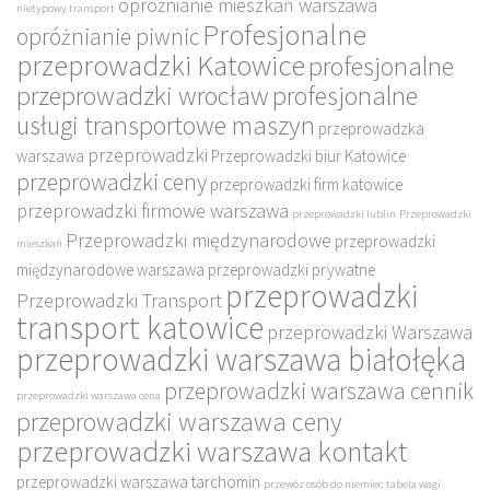
opróżnianie mieszkań warszawa
nietypowy transport
Profesjonalne
opróżnianie piwnic
przeprowadzki Katowice
profesjonalne
przeprowadzki wrocław
profesjonalne
usługi transportowe maszyn
przeprowadzka
przeprowadzki
warszawa
Przeprowadzki biur Katowice
przeprowadzki ceny
przeprowadzki firm katowice
przeprowadzki firmowe warszawa
przeprowadzki lublin
Przeprowadzki
Przeprowadzki międzynarodowe
przeprowadzki
mieszkań
międzynarodowe warszawa
przeprowadzki prywatne
przeprowadzki
Przeprowadzki Transport
transport katowice
przeprowadzki Warszawa
przeprowadzki warszawa białołęka
przeprowadzki warszawa cennik
przeprowadzki warszawa cena
przeprowadzki warszawa ceny
przeprowadzki warszawa kontakt
przeprowadzki warszawa tarchomin
przewóz osób do niemiec
tabela wagi