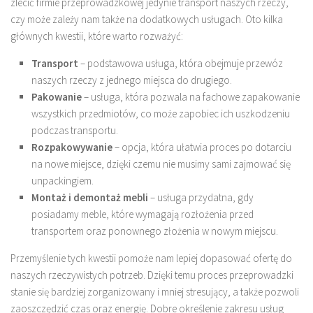
zlecić firmie przeprowadzkowej jedynie transport naszych rzeczy,
czy może zależy nam także na dodatkowych usługach. Oto kilka
głównych kwestii, które warto rozważyć:
Transport
– podstawowa usługa, która obejmuje przewóz
naszych rzeczy z jednego miejsca do drugiego.
Pakowanie
– usługa, która pozwala na fachowe zapakowanie
wszystkich przedmiotów, co może zapobiec ich uszkodzeniu
podczas transportu.
Rozpakowywanie
– opcja, która ułatwia proces po dotarciu
na nowe miejsce, dzięki czemu nie musimy sami zajmować się
unpackingiem.
Montaż i demontaż mebli
– usługa przydatna, gdy
posiadamy meble, które wymagają rozłożenia przed
transportem oraz ponownego złożenia w nowym miejscu.
Przemyślenie tych kwestii pomoże nam lepiej dopasować ofertę do
naszych rzeczywistych potrzeb. Dzięki temu proces przeprowadzki
stanie się bardziej zorganizowany i mniej stresujący, a także pozwoli
zaoszczędzić czas oraz energię. Dobre określenie zakresu usług