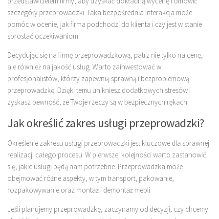
przedstawicielem firmy, aby uzyskać dokładną wycenę i omówić
szczegóły przeprowadzki. Taka bezpośrednia interakcja może
pomóc w ocenie, jak firma podchodzi do klienta i czy jest w stanie
sprostać oczekiwaniom.
Decydując się na firmę przeprowadzkową, patrz nie tylko na cenę,
ale również na jakość usług. Warto zainwestować w
profesjonalistów, którzy zapewnią sprawną i bezproblemową
przeprowadzkę. Dzięki temu unikniesz dodatkowych stresów i
zyskasz pewność, że Twoje rzeczy są w bezpiecznych rękach.
Jak określić zakres usługi przeprowadzki?
Określenie zakresu usługi przeprowadzki jest kluczowe dla sprawnej
realizacji całego procesu. W pierwszej kolejności warto zastanowić
się, jakie usługi będą nam potrzebne. Przeprowadzka może
obejmować różne aspekty, w tym transport, pakowanie,
rozpakowywanie oraz montaż i demontaż mebli.
Jeśli planujemy przeprowadzkę, zaczynamy od decyzji, czy chcemy