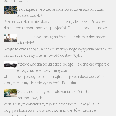
potrzebować …
Jak bezpiecznie przetransportować zwierzęta podczas
przeprowadzki?
Przeprowadzka to nie tylko zmiana adresu, ale także duże wyzwanie
dla naszych czworonożnych przyjaciół. Zmiana otoczenia, nowy …
Jak dostarczyć paczkę na święta bez obaw o dostarczenie
w terminie?
Święta to czas radości, ale także intensywnego wysyłania paczek, co
często rodzi obawy o terminowość dostaw. Wybór …
Przeprowadzka po utracie bliskiego – jak znaleźć wsparcie
emocjonalne w nowym miejscu?
Utrata bliskiej osoby to jedno z najtrudniejszych doświadczeń, z
którymi musimy się zmierzyć w życiu. Po takim …
Skuteczne metody kontrolowania jakości usług
transportowych
W dzisiejszym dynamicznym świecie transportu, jakość usług
odgrywa kluczową rolę w zadowoleniu klientów i sukcesie