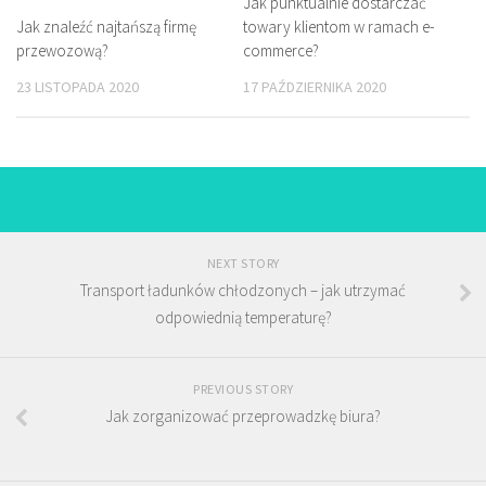
Jak punktualnie dostarczać
Jak znaleźć najtańszą firmę
towary klientom w ramach e-
przewozową?
commerce?
23 LISTOPADA 2020
17 PAŹDZIERNIKA 2020
NEXT STORY
Transport ładunków chłodzonych – jak utrzymać
odpowiednią temperaturę?
PREVIOUS STORY
Jak zorganizować przeprowadzkę biura?