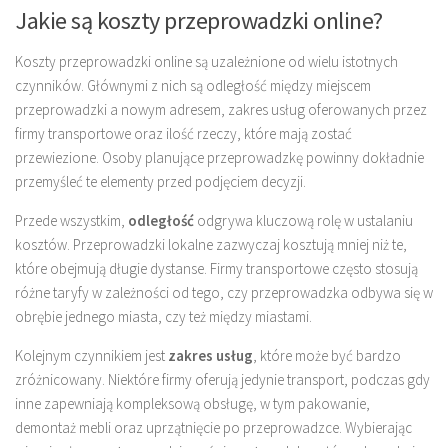
Jakie są koszty przeprowadzki online?
Koszty przeprowadzki online są uzależnione od wielu istotnych
czynników. Głównymi z nich są odległość między miejscem
przeprowadzki a nowym adresem, zakres usług oferowanych przez
firmy transportowe oraz ilość rzeczy, które mają zostać
przewiezione. Osoby planujące przeprowadzkę powinny dokładnie
przemyśleć te elementy przed podjęciem decyzji.
Przede wszystkim,
odległość
odgrywa kluczową rolę w ustalaniu
kosztów. Przeprowadzki lokalne zazwyczaj kosztują mniej niż te,
które obejmują długie dystanse. Firmy transportowe często stosują
różne taryfy w zależności od tego, czy przeprowadzka odbywa się w
obrębie jednego miasta, czy też między miastami.
Kolejnym czynnikiem jest
zakres usług
, które może być bardzo
zróżnicowany. Niektóre firmy oferują jedynie transport, podczas gdy
inne zapewniają kompleksową obsługę, w tym pakowanie,
demontaż mebli oraz uprzątnięcie po przeprowadzce. Wybierając