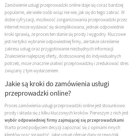
Zamówienie usługi przeprowadzki online staje się coraz bardziej
popularne, ale wiele osób wciąż nie wie, jak się do tego zabrać. W
dobie cyfryzacji, możliwość zorganizowania przeprowadzki przez
internet może wydawać się skomplikowana, jednak odpowiednie
kroki sprawią, że proces ten stanie się prosty i wygodny. Kluczowe
jest nie tylko wybranie odpowiedniej firmy, ale także określenie
zakresu usług oraz przygotowanie niezbędnych informacji.
Znalezienie najlepszej oferty, dostosowanej do indywidualnych
potrzeb, może znacznie ułatwić przeprowadzkę i zredukować stres
związany z tym wydarzeniem.
Jakie są kroki do zamówienia usługi
przeprowadzki online?
Proces zamówienia usługi przeprowadzki online jest stosunkowo
prosty i składa się z kilku kluczowych kroków. Pierwszym z nich jest
wybór odpowiedniej firmy zajmującej się przeprowadzkami
.
Warto przed podjęciem decyzji zapoznać się z opiniami innych
klientów oraz sprawdzić, jakie usługi oferuje dany przewoźnik.