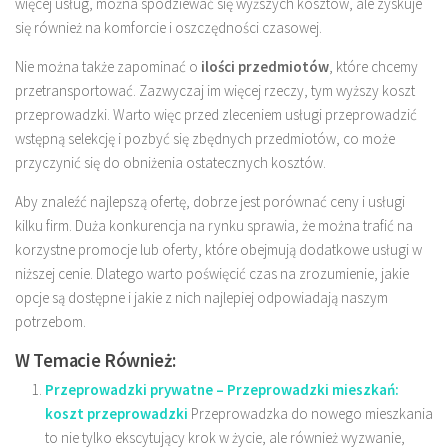
więcej usług, można spodziewać się wyższych kosztów, ale zyskuje
się również na komforcie i oszczędności czasowej.
Nie można także zapominać o
ilości przedmiotów
, które chcemy
przetransportować. Zazwyczaj im więcej rzeczy, tym wyższy koszt
przeprowadzki. Warto więc przed zleceniem usługi przeprowadzić
wstępną selekcję i pozbyć się zbędnych przedmiotów, co może
przyczynić się do obniżenia ostatecznych kosztów.
Aby znaleźć najlepszą ofertę, dobrze jest porównać ceny i usługi
kilku firm. Duża konkurencja na rynku sprawia, że można trafić na
korzystne promocje lub oferty, które obejmują dodatkowe usługi w
niższej cenie. Dlatego warto poświęcić czas na zrozumienie, jakie
opcje są dostępne i jakie z nich najlepiej odpowiadają naszym
potrzebom.
W Temacie Również:
Przeprowadzki prywatne – Przeprowadzki mieszkań:
koszt przeprowadzki
Przeprowadzka do nowego mieszkania
to nie tylko ekscytujący krok w życie, ale również wyzwanie,