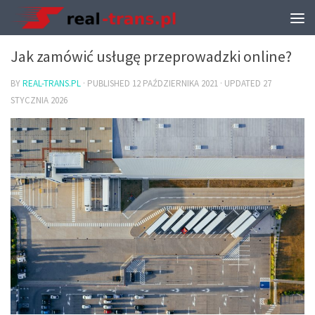
TRANSPORT I PRZEPROWADZKI
Jak zamówić usługę przeprowadzki online?
BY
REAL-TRANS.PL
· PUBLISHED
12 PAŹDZIERNIKA 2021
· UPDATED
27
STYCZNIA 2026