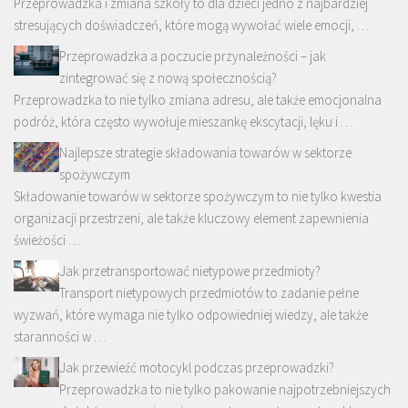
Przeprowadzka i zmiana szkoły to dla dzieci jedno z najbardziej
stresujących doświadczeń, które mogą wywołać wiele emocji, …
Przeprowadzka a poczucie przynależności – jak
zintegrować się z nową społecznością?
Przeprowadzka to nie tylko zmiana adresu, ale także emocjonalna
podróż, która często wywołuje mieszankę ekscytacji, lęku i …
Najlepsze strategie składowania towarów w sektorze
spożywczym
Składowanie towarów w sektorze spożywczym to nie tylko kwestia
organizacji przestrzeni, ale także kluczowy element zapewnienia
świeżości …
Jak przetransportować nietypowe przedmioty?
Transport nietypowych przedmiotów to zadanie pełne
wyzwań, które wymaga nie tylko odpowiedniej wiedzy, ale także
staranności w …
Jak przewieźć motocykl podczas przeprowadzki?
Przeprowadzka to nie tylko pakowanie najpotrzebniejszych