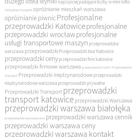
dużego lotka wyniki
najczęściej padające liczby w mini lotto
opróżnianie mieszkań warszawa
nietypowy transport
Profesjonalne
opróżnianie piwnic
przeprowadzki Katowice
profesjonalne
przeprowadzki wrocław
profesjonalne
usługi transportowe maszyn
przeprowadzka
przeprowadzki
warszawa
Przeprowadzki biur Katowice
przeprowadzki ceny
przeprowadzki firm katowice
przeprowadzki firmowe warszawa
przeprowadzki lublin
Przeprowadzki
Przeprowadzki międzynarodowe
przeprowadzki
mieszkań
międzynarodowe warszawa
przeprowadzki prywatne
przeprowadzki
Przeprowadzki Transport
transport katowice
przeprowadzki Warszawa
przeprowadzki warszawa białołęka
przeprowadzki warszawa cennik
przeprowadzki warszawa cena
przeprowadzki warszawa ceny
przeprowadzki warszawa kontakt