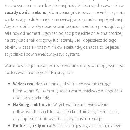
kluczowym elementem bezpiecznej jazdy. Zaleca się stosowanie tzw.
zasady dwóch sekund
, która pomaga kierowcom ocenić, czy mają
wystarczająco dużo miejsca na reakcję w przypadku nagłej sytuacji.
Aby to zrobić, należy obserwować pojazd przed sobą i zacząć liczyć
sekundy od momentu, gdy ten pojazd przejedzie obiekt na drodze,
na przykład znak drogowy lub latarnię. Jeśli dojedziesz do tego
obiektu w czasie krótszym niż dwie sekundy, oznacza to, że jesteś
zbyt blisko i powinieneś zwiększyć dystans.
Warto również pamiętać, że różne warunki drogowe mogą wymagać
dostosowania odległości. Na przykład:
W deszczu:
Nawierzchnia jest śliska, co wydłuża drogę
hamowania. W takim przypadku warto zwiększyć odległość o
dodatkową sekundę.
Na śniegu lub lodzie:
W tych warunkach zwiększenie
odległości do trzech lub więcej sekund może być konieczne,
aby zapewnić sobie wystarczający czas na reakcję.
Podczas jazdy nocą:
Widoczność jest ograniczona, dlatego