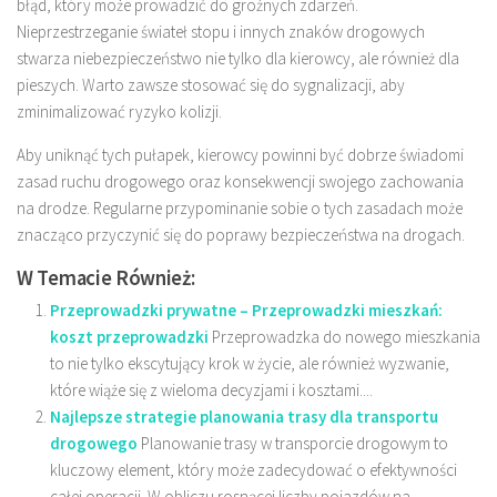
błąd, który może prowadzić do groźnych zdarzeń.
Nieprzestrzeganie świateł stopu i innych znaków drogowych
stwarza niebezpieczeństwo nie tylko dla kierowcy, ale również dla
pieszych. Warto zawsze stosować się do sygnalizacji, aby
zminimalizować ryzyko kolizji.
Aby uniknąć tych pułapek, kierowcy powinni być dobrze świadomi
zasad ruchu drogowego oraz konsekwencji swojego zachowania
na drodze. Regularne przypominanie sobie o tych zasadach może
znacząco przyczynić się do poprawy bezpieczeństwa na drogach.
W Temacie Również:
Przeprowadzki prywatne – Przeprowadzki mieszkań:
koszt przeprowadzki
Przeprowadzka do nowego mieszkania
to nie tylko ekscytujący krok w życie, ale również wyzwanie,
które wiąże się z wieloma decyzjami i kosztami....
Najlepsze strategie planowania trasy dla transportu
drogowego
Planowanie trasy w transporcie drogowym to
kluczowy element, który może zadecydować o efektywności
całej operacji. W obliczu rosnącej liczby pojazdów na