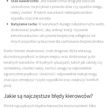
Stan nawierzchni:
Jeśli nawierzchnia drogi jest śliska lub
uszkodzona, na przykład z powodu dziur czy opadów śniegu,
należy zwolnić. W takich warunkach niebezpieczeństwo
wypadku znacznie wzrasta.
Natężenie ruchu:
W warunkach dużego natężenia ruchu warto
dostosować prędkość, aby uniknąć kolizji. Używanie
kierunkowskazów i utrzymanie bezpiecznej odległości od
innych pojazdów są kluczowe dla zachowania bezpieczeństwa.
Warto również obserwować znaki drogowe, które wskazują
dozwoloną prędkość w danym miejscu oraz dostosować ją do
lokalnych warunków. W trudnych sytuacjach, takich jak zakręty czy
wzniesienia, również należy zwrócić uwagę na odpowiednie
ograniczenie prędkości. Uważność i odpowiednie reakcje mogą
znacząco zmniejszyć ryzyko wypadków oraz zwiększyć komfort
jazdy.
Jakie są najczęstsze błędy kierowców?
Wśród najczęstszych błędów kierowców można wymienić kilka