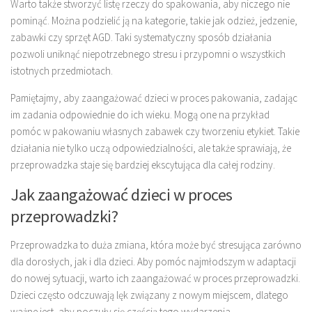
Warto także stworzyć listę rzeczy do spakowania, aby niczego nie
pominąć. Można podzielić ją na kategorie, takie jak odzież, jedzenie,
zabawki czy sprzęt AGD. Taki systematyczny sposób działania
pozwoli uniknąć niepotrzebnego stresu i przypomni o wszystkich
istotnych przedmiotach.
Pamiętajmy, aby zaangażować dzieci w proces pakowania, zadając
im zadania odpowiednie do ich wieku. Mogą one na przykład
pomóc w pakowaniu własnych zabawek czy tworzeniu etykiet. Takie
działania nie tylko uczą odpowiedzialności, ale także sprawiają, że
przeprowadzka staje się bardziej ekscytująca dla całej rodziny.
Jak zaangażować dzieci w proces
przeprowadzki?
Przeprowadzka to duża zmiana, która może być stresująca zarówno
dla dorosłych, jak i dla dzieci. Aby pomóc najmłodszym w adaptacji
do nowej sytuacji, warto ich zaangażować w proces przeprowadzki.
Dzieci często odczuwają lęk związany z nowym miejscem, dlatego
ważne jest, aby poczuły się częścią tego wydarzenia.