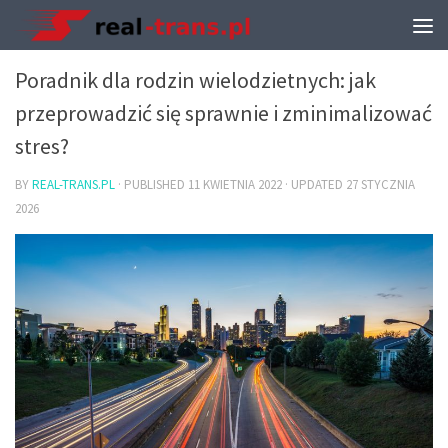
TRANSPORT I PRZEPROWADZKI
Poradnik dla rodzin wielodzietnych: jak
przeprowadzić się sprawnie i zminimalizować
stres?
BY
REAL-TRANS.PL
· PUBLISHED
11 KWIETNIA 2022
· UPDATED
27 STYCZNIA
2026