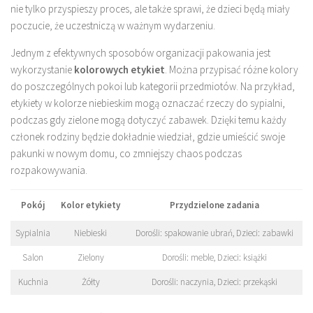
nie tylko przyspieszy proces, ale także sprawi, że dzieci będą miały
poczucie, że uczestniczą w ważnym wydarzeniu.
Jednym z efektywnych sposobów organizacji pakowania jest
wykorzystanie
kolorowych etykiet
. Można przypisać różne kolory
do poszczególnych pokoi lub kategorii przedmiotów. Na przykład,
etykiety w kolorze niebieskim mogą oznaczać rzeczy do sypialni,
podczas gdy zielone mogą dotyczyć zabawek. Dzięki temu każdy
członek rodziny będzie dokładnie wiedział, gdzie umieścić swoje
pakunki w nowym domu, co zmniejszy chaos podczas
rozpakowywania.
Pokój
Kolor etykiety
Przydzielone zadania
Sypialnia
Niebieski
Dorośli: spakowanie ubrań, Dzieci: zabawki
Salon
Zielony
Dorośli: meble, Dzieci: książki
Kuchnia
Żółty
Dorośli: naczynia, Dzieci: przekąski