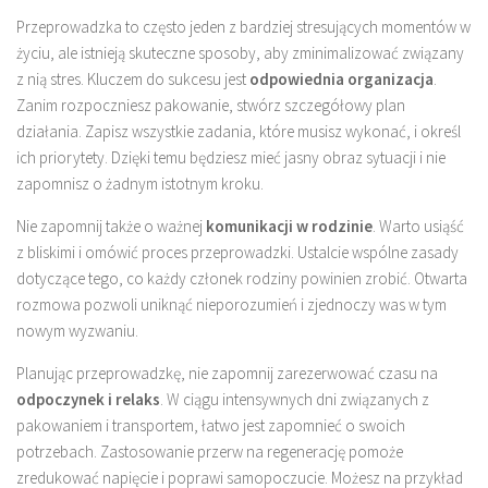
Przeprowadzka to często jeden z bardziej stresujących momentów w
życiu, ale istnieją skuteczne sposoby, aby zminimalizować związany
z nią stres. Kluczem do sukcesu jest
odpowiednia organizacja
.
Zanim rozpoczniesz pakowanie, stwórz szczegółowy plan
działania. Zapisz wszystkie zadania, które musisz wykonać, i określ
ich priorytety. Dzięki temu będziesz mieć jasny obraz sytuacji i nie
zapomnisz o żadnym istotnym kroku.
Nie zapomnij także o ważnej
komunikacji w rodzinie
. Warto usiąść
z bliskimi i omówić proces przeprowadzki. Ustalcie wspólne zasady
dotyczące tego, co każdy członek rodziny powinien zrobić. Otwarta
rozmowa pozwoli uniknąć nieporozumień i zjednoczy was w tym
nowym wyzwaniu.
Planując przeprowadzkę, nie zapomnij zarezerwować czasu na
odpoczynek i relaks
. W ciągu intensywnych dni związanych z
pakowaniem i transportem, łatwo jest zapomnieć o swoich
potrzebach. Zastosowanie przerw na regenerację pomoże
zredukować napięcie i poprawi samopoczucie. Możesz na przykład