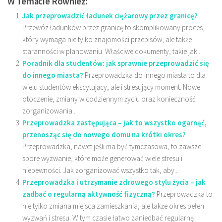
W Temacie Również:
Jak przeprowadzić ładunek ciężarowy przez granicę?
Przewóz ładunków przez granicę to skomplikowany proces,
który wymaga nie tylko znajomości przepisów, ale także
staranności w planowaniu. Właściwe dokumenty, takie jak...
Poradnik dla studentów: jak sprawnie przeprowadzić się
do innego miasta?
Przeprowadzka do innego miasta to dla
wielu studentów ekscytujący, ale i stresujący moment. Nowe
otoczenie, zmiany w codziennym życiu oraz konieczność
zorganizowania...
Przeprowadzka zastępująca – jak to wszystko ogarnąć,
przenosząc się do nowego domu na krótki okres?
Przeprowadzka, nawet jeśli ma być tymczasowa, to zawsze
spore wyzwanie, które może generować wiele stresu i
niepewności. Jak zorganizować wszystko tak, aby...
Przeprowadzka i utrzymanie zdrowego stylu życia – jak
zadbać o regularną aktywność fizyczną?
Przeprowadzka to
nie tylko zmiana miejsca zamieszkania, ale także okres pełen
wyzwań i stresu. W tym czasie łatwo zaniedbać regularną