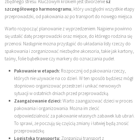
zbędnego stresu. Kluczowym krokiem jest stworzenie
sz
szczegółowego harmonogramu
, który uwzględni wszystkie etapy
przeprowadzki, od pakowania aż po transport do nowego miejsca.
Warto rozpocząć planowanie z wyprzedzeniem. Najpierw powinno
się ustalić datę przeprowadzki oraz miejsce, do którego rodzina się
przenosi. Następnie można przystąpić do układania listy rzeczy do
spakowania i zorganizować niezbędne akcesoria, takie jak kartony,
taśmy, folie bąbelkowe czy markery do oznaczania pudeł.
Pakowanie w etapach:
Rozpocznij od pakowania rzeczy,
których nie używacie na co dzień. W ten sposób będziesz mógł
stopniowo organizować przestrzeń i unikać nerwowych
sytuacji w ostatnich dniach przed przeprowadzką.
Zaangażowanie dzieci:
Warto zaangażować dzieci w proces
pakowania i organizowania. Można im zlecić
odpowiedzialność za pakowanie własnych zabawek lub ubrań.
To sprawi, że poczują się częścią zmiany i łatwiej będą znosić
przeprowadzkę.
Logistyka transportu:
Zorganizuj transport z