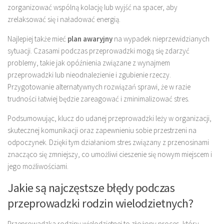
zorganizować wspólną kolację lub wyjść na spacer, aby
zrelaksować się i naładować energią.
Najlepiej także mieć
plan awaryjny
na wypadek nieprzewidzianych
sytuacji. Czasami podczas przeprowadzki mogą się zdarzyć
problemy, takie jak opóźnienia związane z wynajmem
przeprowadzki lub nieodnalezienie i zgubienie rzeczy.
Przygotowanie alternatywnych rozwiązań sprawi, że w razie
trudności łatwiej będzie zareagować i zminimalizować stres.
Podsumowując, klucz do udanej przeprowadzki leży w organizacji,
skutecznej komunikacji oraz zapewnieniu sobie przestrzeni na
odpoczynek. Dzięki tym działaniom stres związany z przenosinami
znacząco się zmniejszy, co umożliwi cieszenie się nowym miejscem i
jego możliwościami.
Jakie są najczęstsze błędy podczas
przeprowadzki rodzin wielodzietnych?
Przeprowadzka rodziny wielodzietnej to złożony proces, który