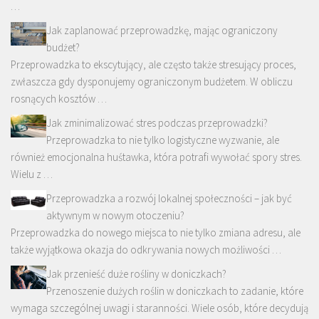
…
Jak zaplanować przeprowadzkę, mając ograniczony
budżet?
Przeprowadzka to ekscytujący, ale często także stresujący proces,
zwłaszcza gdy dysponujemy ograniczonym budżetem. W obliczu
rosnących kosztów …
Jak zminimalizować stres podczas przeprowadzki?
Przeprowadzka to nie tylko logistyczne wyzwanie, ale
również emocjonalna huśtawka, która potrafi wywołać spory stres.
Wielu z …
Przeprowadzka a rozwój lokalnej społeczności – jak być
aktywnym w nowym otoczeniu?
Przeprowadzka do nowego miejsca to nie tylko zmiana adresu, ale
także wyjątkowa okazja do odkrywania nowych możliwości …
Jak przenieść duże rośliny w doniczkach?
Przenoszenie dużych roślin w doniczkach to zadanie, które
wymaga szczególnej uwagi i staranności. Wiele osób, które decydują