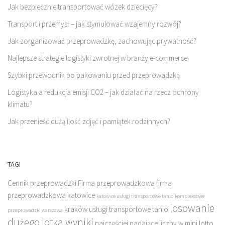
Jak bezpiecznie transportować wózek dziecięcy?
Transport i przemysł – jak stymulować wzajemny rozwój?
Jak zorganizować przeprowadzkę, zachowując prywatność?
Najlepsze strategie logistyki zwrotnej w branży e-commerce
Szybki przewodnik po pakowaniu przed przeprowadzką
Logistyka a redukcja emisji CO2 – jak działać na rzecz ochrony
klimatu?
Jak przenieść dużą ilość zdjęć i pamiątek rodzinnych?
TAGI
Cennik przeprowadzki
Firma przeprowadzkowa
firma
przeprowadzkowa katowice
katowice usługi transportowe tanio
kompleksowe
losowanie
kraków usługi transportowe tanio
przeprowadzki warszawa
dużego lotka wyniki
najczęściej padające liczby w mini lotto