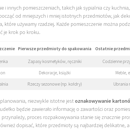
ie i innych pomieszczeniach, takich jak sypialnia czy kuchnia
zpocząć od mniejszych i mniej istotnych przedmiotów, jak deko
a, które używamy rzadziej. Każde pomieszczenie można podzie
 je krok po kroku.
zczenie
Pierwsze przedmioty do spakowania
Ostatnie przedm
enka
Zapasy kosmetyków, ręczniki
Codzienne przy
lon
Dekoracje, książki
Meble, e
alnia
Rzeczy sezonowe (np. kołdry)
Ubrania 
planowania, niezwykle istotne jest
oznakowywanie karton
udełko będzie zawierało informację o zawartości oraz pomie
 przynależy, proces rozpakowywania stanie się znacznie pros
ównież dopisać, które przedmioty są najbardziej delikatne, 