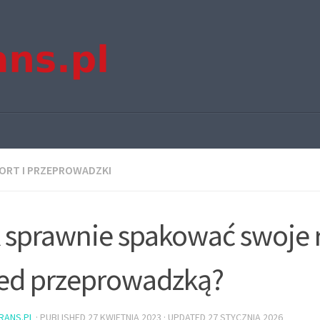
ORT I PRZEPROWADZKI
 sprawnie spakować swoje 
ed przeprowadzką?
TRANS.PL
· PUBLISHED
27 KWIETNIA 2023
· UPDATED
27 STYCZNIA 2026