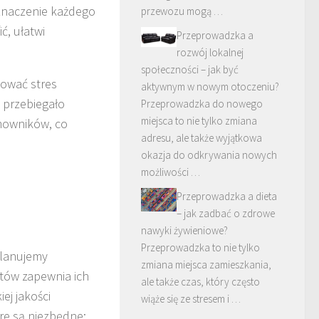
Oznaczenie każdego
przewozu mogą …
ć, ułatwi
Przeprowadzka a
rozwój lokalnej
społeczności – jak być
ować stres
aktywnym w nowym otoczeniu?
e przebiegało
Przeprowadzka do nowego
miejsca to nie tylko zmiana
omowników, co
adresu, ale także wyjątkowa
okazja do odkrywania nowych
możliwości …
Przeprowadzka a dieta
– jak zadbać o zdrowe
nawyki żywieniowe?
Przeprowadzka to nie tylko
planujemy
zmiana miejsca zamieszkania,
tów zapewnia ich
ale także czas, który często
j jakości
wiąże się ze stresem i …
re są niezbędne: