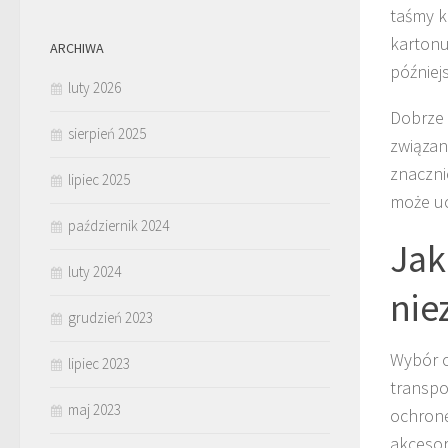
taśmy k
kartonu
ARCHIWA
później
luty 2026
Dobrze 
sierpień 2025
związan
znaczni
lipiec 2025
może uc
październik 2024
Jak
luty 2024
nie
grudzień 2023
Wybór o
lipiec 2023
transpo
maj 2023
ochronę
akcesor