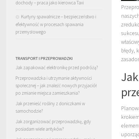
dochody – praca jako kierowca Taxi
Przepro
naszych
Kurtyny spawalnicze – bezpieczeństwo i
zreduko
efektywność w procesach spawania
przemysłowego
sukcesu
właściw
błędy, 
TRANSPORT I PRZEPROWADZKI
zasadom
Jak zapakować elektronikę przed podróżą?
Jak
Przeprowadzka i utrzymanie aktywności
społecznej – jak znaleźć nowych przyjaciół
prz
po zmianie miejsca zamieszkania?
Jak przenieść rośliny z doniczkami w
Planowa
samochodzie?
krokiem
Jak zorganizować przeprowadzkę, gdy
element
posiadam wiele antyków?
uporząd