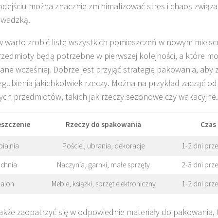
dejściu można znacznie zminimalizować stres i chaos związa
owadzką.
w warto zrobić listę wszystkich pomieszczeń w nowym miejscu
rzedmioty będą potrzebne w pierwszej kolejności, a które m
ne wcześniej. Dobrze jest przyjąć strategię pakowania, aby
zgubienia jakichkolwiek rzeczy. Można na przykład zacząć od
ch przedmiotów, takich jak rzeczy sezonowe czy wakacyjne.
szczenie
Rzeczy do spakowania
Czas
pialnia
Pościel, ubrania, dekoracje
1-2 dni pr
chnia
Naczynia, garnki, małe sprzęty
2-3 dni pr
alon
Meble, książki, sprzęt elektroniczny
1-2 dni pr
akże zaopatrzyć się w odpowiednie materiały do pakowania, t