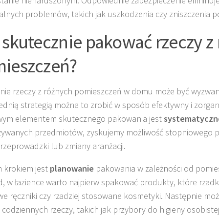
stanie nienaruszonym. Odpowiednie zabezpieczenie eliminuje
alnych problemów, takich jak uszkodzenia czy zniszczenia p
 skutecznie pakować rzeczy z
ieszczeń?
ie rzeczy z różnych pomieszczeń w domu może być wyzwani
dnią strategią można to zrobić w sposób efektywny i zorga
wym elementem skutecznego pakowania jest
systematyczn
żywanych przedmiotów, zyskujemy możliwość stopniowego 
przeprowadzki lub zmiany aranżacji.
 krokiem jest
planowanie
pakowania w zależności od pomie
d, w łazience warto najpierw spakować produkty, które rzadk
e ręczniki czy rzadziej stosowane kosmetyki. Następnie moż
j codziennych rzeczy, takich jak przybory do higieny osobistej