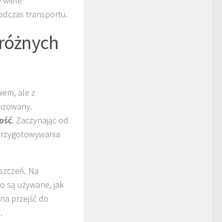
 wiele
odczas transportu.
 różnych
em, ale z
nizowany.
ość
. Zaczynając od
przygotowywania
szczeń. Na
o są używane, jak
na przejść do
.