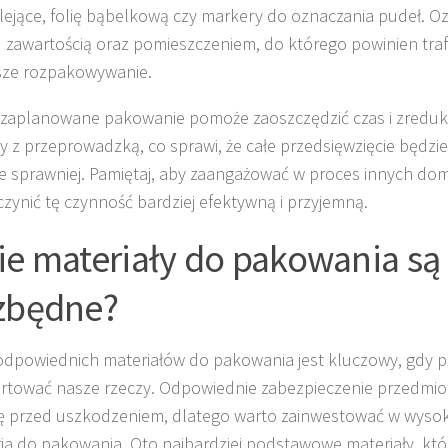
lejące, folię bąbelkową czy markery do oznaczania pudeł. 
 zawartością oraz pomieszczeniem, do którego powinien trafi
sze rozpakowywanie.
zaplanowane pakowanie pomoże zaoszczędzić czas i zreduk
y z przeprowadzką, co sprawi, że całe przedsięwzięcie będzi
e sprawniej. Pamiętaj, aby zaangażować w proces innych d
zynić tę czynność bardziej efektywną i przyjemną.
ie materiały do pakowania są
zbędne?
dpowiednich materiałów do pakowania jest kluczowy, gdy 
rtować nasze rzeczy. Odpowiednie zabezpieczenie przedmio
 przed uszkodzeniem, dlatego warto zainwestować w wysokie
ia do pakowania. Oto najbardziej podstawowe materiały, któ