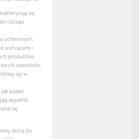
rakteryzują się
do rodzaju
ów ochronnych.
ed wstrząsami i
nych produktów.
ia ich zawartości.
dkleją się w
 jak papier
ają wypełnić
ania się
mioty dotrą do