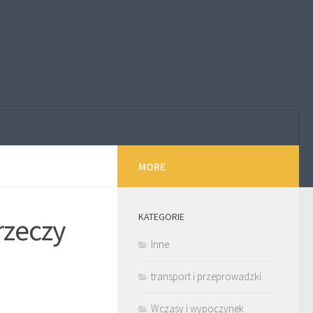
MORE
KATEGORIE
rzeczy
Inne
transport i przeprowadzki
Wczasy i wypoczynek