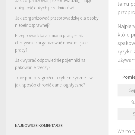
Jak zorganizować przeprowadzkę, mając
temu po
dużą ilość dużych przedmiotów?
przepr
Jak zorganizować przeprowadzkę dla osoby
niepełnosprawnej?
Najpier
które p
Przeprowadzka a zmiana pracy – jak
spakowa
efektywnie zorganizować nowe miejsce
pracy?
ryzyko 
używany
Jak wybrać odpowiednie pojemniki na
pakowanie rzeczy?
Pomie
Transport a zagrożenia cybernetyczne – w
jaki sposób chronić dane logistyczne?
Sy
Ku
S
NAJNOWSZE KOMENTARZE
Warto t