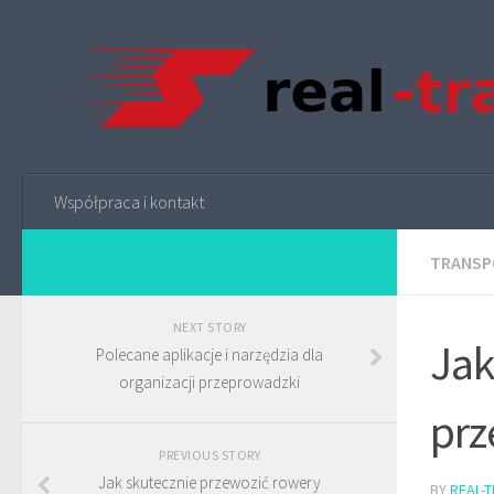
Współpraca i kontakt
TRANSP
NEXT STORY
Jak
Polecane aplikacje i narzędzia dla
organizacji przeprowadzki
prz
PREVIOUS STORY
Jak skutecznie przewozić rowery
BY
REAL-