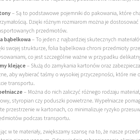
tony
– Są to podstawowe pojemniki do pakowania, które cha
rzymałością. Dzięki różnym rozmiarom można je dostosować 
nsportowanych przedmiotów.
ia bąbelkowa
– To jeden z najbardziej skutecznych materiał
ęki swojej strukturze, folia bąbelkowa chroni przedmioty prz
ysowaniami, co jest szczególnie ważne w przypadku delikat
my klejące
– Służą do zamykania kartonów oraz zabezpieczan
ne, aby wybierać taśmy o wysokiej przyczepności, które nie o
kcie transportu.
ełniacze
– Można do nich zaliczyć różnego rodzaju materiał,
owy, styropian czy poduszki powietrzne. Wypełniacze pomag
te przestrzenie w kartonach, co minimalizuje ryzyko przesuw
edmiotów podczas transportu.
jąc w te materiały, zwiększamy szansę na to, że nasze przed