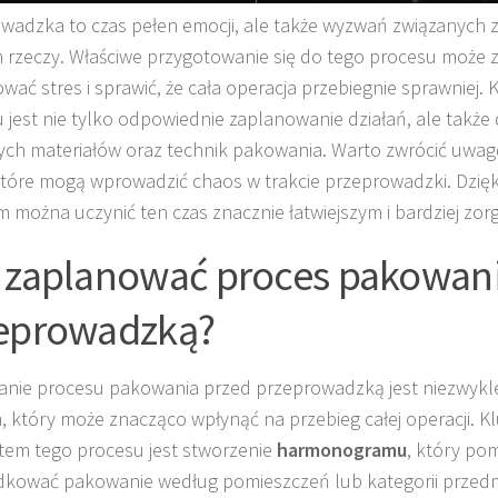
wadzka to czas pełen emocji, ale także wyzwań związanych
 rzeczy. Właściwe przygotowanie się do tego procesu może 
wać stres i sprawić, że cała operacja przebiegnie sprawniej.
 jest nie tylko odpowiednie zaplanowanie działań, ale także
ych materiałów oraz technik pakowania. Warto zwrócić uwag
które mogą wprowadzić chaos w trakcie przeprowadzki. Dzięk
 można uczynić ten czas znacznie łatwiejszym i bardziej zo
 zaplanować proces pakowani
eprowadzką?
nie procesu pakowania przed przeprowadzką jest niezwykl
, który może znacząco wpłynąć na przebieg całej operacji. 
em tego procesu jest stworzenie
harmonogramu
, który po
kować pakowanie według pomieszczeń lub kategorii przedm