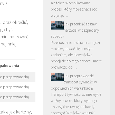
ny z
ale także skomplikowany
proces, który może znacząco
wpłynąć …
 oraz określić,
Jak przenieść zestaw
ogą być
narzędzi w bezpieczny
 zminimalizować
sposób?
Przenoszenie zestawu narzędzi
 najmniej
może wydawać się prostym
zadaniem, ale niewłaściwe
podejście do tego procesu może
 pakowania
prowadzić do …
Jak przeprowadzić
zed przeprowadzką
transport żywności w
zed przeprowadzką
odpowiednich warunkach?
Transport żywności to niezwykle
zed przeprowadzką
ważny proces, który wymaga
szczególnej uwagi na każdy
akie jak kartony,
szczegół. Właściwe warunki