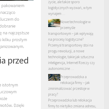
życie, ale także sporo
 z pakowaniem
logistycznych wyzwań, w tym
znacząco
wynajem …
 Kluczem do
Nowe technologie w
 dobranie
przemyśle
ę na najczęstsze
transportowym – jak wpływają
i kilku prostym
na procesy logistyczne?
Przemysł transportowy stoi na
rganizowanym.
progu rewolucji, a nowe
a przed
technologie, takie jak sztuczna
inteligencja, Internet Rzeczy czy
autonomiczne …
Przeprowadzka a
relokacja firmy – jak
e istotnym
zminimalizować przestoje w
Kluczowym
pracy?
może
Przeprowadzka lub relokacja
iotów. Dzięki
firmy to nie tylko zmiana adresu,