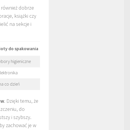
, również dobrze
racje, książki czy
lić na sekcje i
ioty do spakowania
bory higieniczne
lektronika
na co dzień
ów
. Dzięki temu, że
szczeniu, do
tszy i szybszy.
aby zachować je w