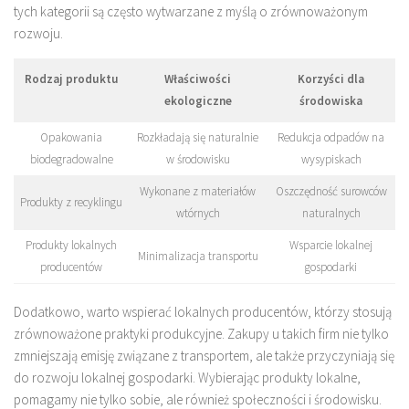
tych kategorii są często wytwarzane z myślą o zrównoważonym
rozwoju.
Rodzaj produktu
Właściwości
Korzyści dla
ekologiczne
środowiska
Opakowania
Rozkładają się naturalnie
Redukcja odpadów na
biodegradowalne
w środowisku
wysypiskach
Wykonane z materiałów
Oszczędność surowców
Produkty z recyklingu
wtórnych
naturalnych
Produkty lokalnych
Wsparcie lokalnej
Minimalizacja transportu
producentów
gospodarki
Dodatkowo, warto wspierać lokalnych producentów, którzy stosują
zrównoważone praktyki produkcyjne. Zakupy u takich firm nie tylko
zmniejszają emisję związane z transportem, ale także przyczyniają się
do rozwoju lokalnej gospodarki. Wybierając produkty lokalne,
pomagamy nie tylko sobie, ale również społeczności i środowisku.