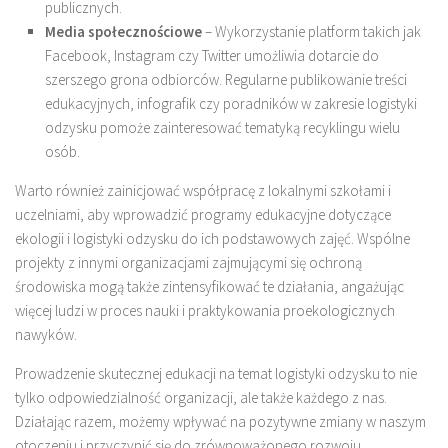
publicznych.
Media społecznościowe
– Wykorzystanie platform takich jak
Facebook, Instagram czy Twitter umożliwia dotarcie do
szerszego grona odbiorców. Regularne publikowanie treści
edukacyjnych, infografik czy poradników w zakresie logistyki
odzysku pomoże zainteresować tematyką recyklingu wielu
osób.
Warto również zainicjować współpracę z lokalnymi szkołami i
uczelniami, aby wprowadzić programy edukacyjne dotyczące
ekologii i logistyki odzysku do ich podstawowych zajęć. Wspólne
projekty z innymi organizacjami zajmującymi się ochroną
środowiska mogą także zintensyfikować te działania, angażując
więcej ludzi w proces nauki i praktykowania proekologicznych
nawyków.
Prowadzenie skutecznej edukacji na temat logistyki odzysku to nie
tylko odpowiedzialność organizacji, ale także każdego z nas.
Działając razem, możemy wpływać na pozytywne zmiany w naszym
otoczeniu i przyczynić się do zrównoważonego rozwoju.