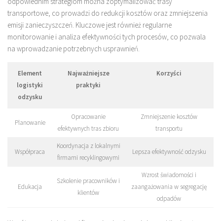
odpowiednim strategiom można zoptymalizować trasy
transportowe, co prowadzi do redukcji kosztów oraz zmniejszenia
emisji zanieczyszczeń. Kluczowe jest również regularne
monitorowanie i analiza efektywności tych procesów, co pozwala
na wprowadzanie potrzebnych usprawnień.
Element
Najważniejsze
Korzyści
logistyki
praktyki
odzysku
Opracowanie
Zmniejszenie kosztów
Planowanie
efektywnych tras zbioru
transportu
Koordynacja z lokalnymi
Współpraca
Lepsza efektywność odzysku
firmami recyklingowymi
Wzrost świadomości i
Szkolenie pracowników i
Edukacja
zaangażowania w segregację
klientów
odpadów