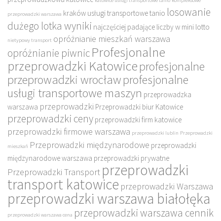
katowice usługi transportowe tanio
kompleksowe
losowanie
kraków usługi transportowe tanio
przeprowadzki warszawa
dużego lotka wyniki
najczęściej padające liczby w mini lotto
opróżnianie mieszkań warszawa
nietypowy transport
Profesjonalne
opróżnianie piwnic
przeprowadzki Katowice
profesjonalne
przeprowadzki wrocław
profesjonalne
usługi transportowe maszyn
przeprowadzka
przeprowadzki
warszawa
Przeprowadzki biur Katowice
przeprowadzki ceny
przeprowadzki firm katowice
przeprowadzki firmowe warszawa
przeprowadzki lublin
Przeprowadzki
Przeprowadzki międzynarodowe
przeprowadzki
mieszkań
międzynarodowe warszawa
przeprowadzki prywatne
przeprowadzki
Przeprowadzki Transport
transport katowice
przeprowadzki Warszawa
przeprowadzki warszawa białołęka
przeprowadzki warszawa cennik
przeprowadzki warszawa cena