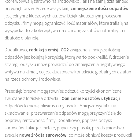
które wpływają zarówno na środowisko, jak i na samą działalność
przedsiębiorstw. Przede wszystkim,
zmniejszenie ilości odpadów
jest jednym z kluczowych atutów. Dzięki skutecznym procesom
odzysku, firmy mogą ograniczyć ilość materiałów, które trafiają na
wysypiska. To z kolei wpływa na ochronę zasobów naturalnych i
dbałość o planetę.
Dodatkowo,
redukcja emisji CO2
związana z mniejszą ilością
odpadów jest kolejną korzyścią, którą warto podkreślić. Wdrożenie
strategii odzysku może prowadzić do zmniejszenia negatywnego
wpływu na klimat, co jest kluczowe w kontekście globalnych działań
na rzecz ochrony środowiska.
Przedsiębiorstwa mogą również odczuć korzyści ekonomiczne
związane z logistyka odzysku.
Obniżenie kosztów utylizacji
odpadów to niewątpliwie istotny aspekt. Mniejsze wydatki na
składowanie i przetwarzanie odpadów mogą przyczynić się do
poprawy rentowności firmy. Dodatkowo, poprzez odzysk
surowców, takie jak metale, papier czy plastiki, przedsiębiorstwo
zyskuje
nowe źródła surowców
, co może obniżyć koszty produkcji