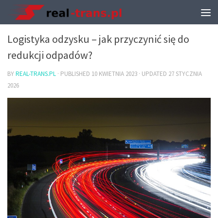
TRANSPORT I PRZEPROWADZKI
Logistyka odzysku – jak przyczynić się do
redukcji odpadów?
BY
REAL-TRANS.PL
· PUBLISHED
10 KWIETNIA 2023
· UPDATED
27 STYCZNIA
2026