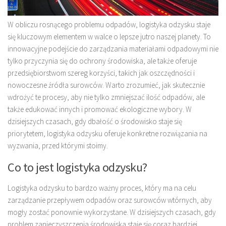
W obliczu rosnącego problemu odpadów, logistyka odzysku staje
się kluczowym elementem w walce o lepsze jutro naszej planety. To
innowacyjne podejście do zarządzania materiałami odpadowymi nie
tylko przyczynia się do ochrony środowiska, ale także oferuje
przedsiębiorstwom szereg korzyści, takich jak oszczędności i
nowoczesne źródła surowców. Warto zrozumieć, jak skutecznie
wdrożyć te procesy, aby nie tylko zmniejszać ilość odpadów, ale
także edukować innych i promować ekologiczne wybory. W
dzisiejszych czasach, gdy dbałość o środowisko staje się
priorytetem, logistyka odzysku oferuje konkretne rozwiązania na
wyzwania, przed którymi stoimy.
Co to jest logistyka odzysku?
Logistyka odzysku to bardzo ważny proces, który ma na celu
zarządzanie przepływem odpadów oraz surowców wtórnych, aby
mogły zostać ponownie wykorzystane. W dzisiejszych czasach, gdy
problem zanieczyszczenia środowiska staje się coraz bardziej