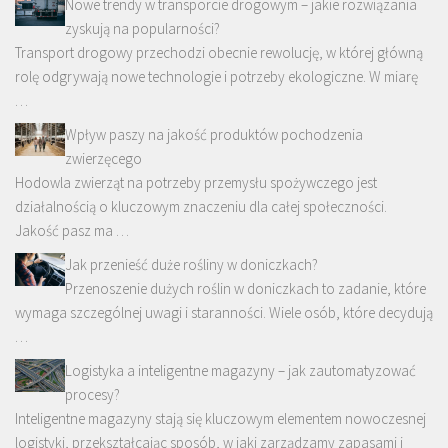
Nowe trendy w transporcie drogowym – jakie rozwiązania
zyskują na popularności?
Transport drogowy przechodzi obecnie rewolucję, w której główną
rolę odgrywają nowe technologie i potrzeby ekologiczne. W miarę
…
Wpływ paszy na jakość produktów pochodzenia
zwierzęcego
Hodowla zwierząt na potrzeby przemysłu spożywczego jest
działalnością o kluczowym znaczeniu dla całej społeczności.
Jakość pasz ma …
Jak przenieść duże rośliny w doniczkach?
Przenoszenie dużych roślin w doniczkach to zadanie, które
wymaga szczególnej uwagi i staranności. Wiele osób, które decydują
…
Logistyka a inteligentne magazyny – jak zautomatyzować
procesy?
Inteligentne magazyny stają się kluczowym elementem nowoczesnej
logistyki, przekształcając sposób, w jaki zarządzamy zapasami i