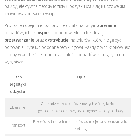
palący, efektywne metody logistyki odzysku stają się kluczowe dla
zrównoważonego rozwoju.
Proces ten obejmuje różnorodne działania, w tym
zbieranie
odpadów, ich
transport
do odpowiednich lokalizacji,
przetwarzanie
oraz
dystrybucję
materiałów, które mogą być
ponownie użyte lub poddane recyklingowi. Każdy z tych kroków jest
istotny w kontekście minimalizacji ilości odpadów trafiających na
wysypiska.
Etap
Opis
logistyki
odzysku
Gromadzenie odpadów z różnych źródeł, takich jak
Zbieranie
gospodarstwa domowe, przedsiębiorstwa czy budowy.
Przewóz zebranych materiałów do miejsc przetwarzania lub
Transport
recyklingu.