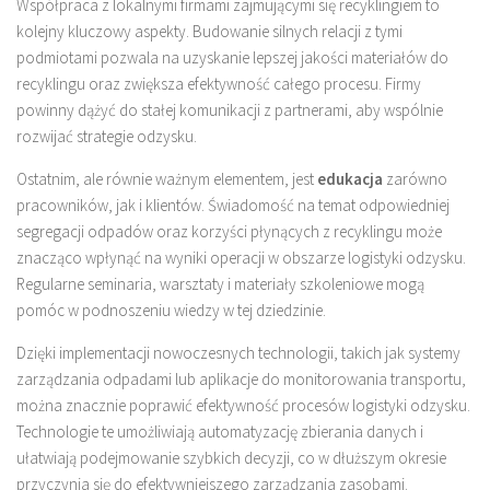
Współpraca z lokalnymi firmami zajmującymi się recyklingiem to
kolejny kluczowy aspekty. Budowanie silnych relacji z tymi
podmiotami pozwala na uzyskanie lepszej jakości materiałów do
recyklingu oraz zwiększa efektywność całego procesu. Firmy
powinny dążyć do stałej komunikacji z partnerami, aby wspólnie
rozwijać strategie odzysku.
Ostatnim, ale równie ważnym elementem, jest
edukacja
zarówno
pracowników, jak i klientów. Świadomość na temat odpowiedniej
segregacji odpadów oraz korzyści płynących z recyklingu może
znacząco wpłynąć na wyniki operacji w obszarze logistyki odzysku.
Regularne seminaria, warsztaty i materiały szkoleniowe mogą
pomóc w podnoszeniu wiedzy w tej dziedzinie.
Dzięki implementacji nowoczesnych technologii, takich jak systemy
zarządzania odpadami lub aplikacje do monitorowania transportu,
można znacznie poprawić efektywność procesów logistyki odzysku.
Technologie te umożliwiają automatyzację zbierania danych i
ułatwiają podejmowanie szybkich decyzji, co w dłuższym okresie
przyczynia się do efektywniejszego zarządzania zasobami.