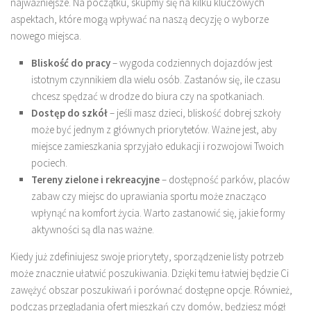
najważniejsze. Na początku, skupmy się na kilku kluczowych
aspektach, które mogą wpływać na naszą decyzję o wyborze
nowego miejsca.
Bliskość do pracy
– wygoda codziennych dojazdów jest
istotnym czynnikiem dla wielu osób. Zastanów się, ile czasu
chcesz spędzać w drodze do biura czy na spotkaniach.
Dostęp do szkół
– jeśli masz dzieci, bliskość dobrej szkoły
może być jednym z głównych priorytetów. Ważne jest, aby
miejsce zamieszkania sprzyjało edukacji i rozwojowi Twoich
pociech.
Tereny zielone i rekreacyjne
– dostępność parków, placów
zabaw czy miejsc do uprawiania sportu może znacząco
wpłynąć na komfort życia. Warto zastanowić się, jakie formy
aktywności są dla nas ważne.
Kiedy już zdefiniujesz swoje priorytety, sporządzenie listy potrzeb
może znacznie ułatwić poszukiwania. Dzięki temu łatwiej będzie Ci
zawężyć obszar poszukiwań i porównać dostępne opcje. Również,
podczas przeglądania ofert mieszkań czy domów, będziesz mógł