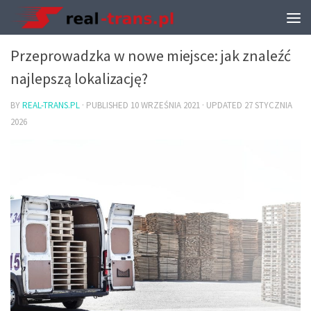
TRANSPORT I PRZEPROWADZKI
Przeprowadzka w nowe miejsce: jak znaleźć
najlepszą lokalizację?
BY
REAL-TRANS.PL
· PUBLISHED
10 WRZEŚNIA 2021
· UPDATED
27 STYCZNIA
2026