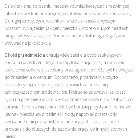
Dzieki takiemu położeniu, możemy również korzystać z rozwiniętej
infrastruktury komunikacyjnej, co ułatwia poruszanie się po okolicy.
Z drugiej strony, życie w centrum wiąże się często z wyższymi
kosztami życia, takimi jak ceny mieszkań, które w dużych miastach
mogą być wyniszczające. Ponadto, hałas i tłok mogą negatywnie
wpływać na jakość życia.
Z kolei
przedmieścia
oferują wiele zalet dla osób szukających
spokoju i przestrzeni. Tego rodzaju lokalizacja sprzyja rodzinom,
które cenią sobie większe domy oraz ogród, co może być trudniejsze
do znalezienia w centrum. Oprócz tego, przedmieścia często
charakteryzują się lepszą jakością powietrza oraz mniej
zanieczyszczonym środowiskiem. Nietrudno zauważyć, że koszt
życia na przedmieściach może być znacznie niższy niż w centrum, co
sprawia, że to rozwiązanie może być bardziej przystępne finansowo.
Jednak mieszkańcy przedmieść mogą napotkać przeszkody
związane z mniej rozwiniętą komunikacją publiczną, co może
prowadzić do dłuższych dojazdów do pracy lub innych istotnych
miejsc.