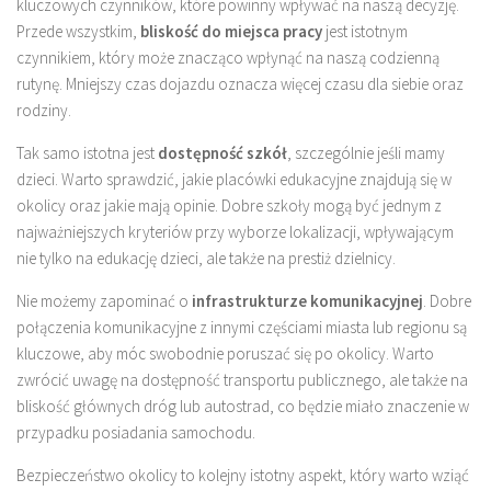
kluczowych czynników, które powinny wpływać na naszą decyzję.
Przede wszystkim,
bliskość do miejsca pracy
jest istotnym
czynnikiem, który może znacząco wpłynąć na naszą codzienną
rutynę. Mniejszy czas dojazdu oznacza więcej czasu dla siebie oraz
rodziny.
Tak samo istotna jest
dostępność szkół
, szczególnie jeśli mamy
dzieci. Warto sprawdzić, jakie placówki edukacyjne znajdują się w
okolicy oraz jakie mają opinie. Dobre szkoły mogą być jednym z
najważniejszych kryteriów przy wyborze lokalizacji, wpływającym
nie tylko na edukację dzieci, ale także na prestiż dzielnicy.
Nie możemy zapominać o
infrastrukturze komunikacyjnej
. Dobre
połączenia komunikacyjne z innymi częściami miasta lub regionu są
kluczowe, aby móc swobodnie poruszać się po okolicy. Warto
zwrócić uwagę na dostępność transportu publicznego, ale także na
bliskość głównych dróg lub autostrad, co będzie miało znaczenie w
przypadku posiadania samochodu.
Bezpieczeństwo okolicy to kolejny istotny aspekt, który warto wziąć