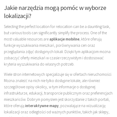
Jakie narzędzia mogą pomóc w wyborze
lokalizacji?
Selecting the perfect location for relocation can be a daunting task,
but various tools can significantly simplify the process. One of the
most valuable resources are
aplikacje mobilne
, które oferują
funkcje wyszukiwania mieszkań, porównywania cen oraz
przeglądania zdjęć dostępnych lokali. Dzięki tym aplikacjom można
zobaczyć oferty mieszkań w czasie rzeczywistym i dostosować
kryteria wyszukiwania do własnych potrzeb.
Wiele stron internetowych specjalizuje się w ofertach nieruchomości.
Można znaleźć na nich nie tylko dostępne lokale, ale również
szczegółowe opisy okolicy, w tym informacje o dostępnej
infrastrukturze, edukacji, transporcie publicznym oraz preferencjach
mieszkańców. Dobrym pomysłem jest skorzystanie z takich portali,
które oferują
interaktywne mapy
, pozwalające na wizualizację
lokalizacji oraz odległości od ważnych punktów, takich jak sklepy,