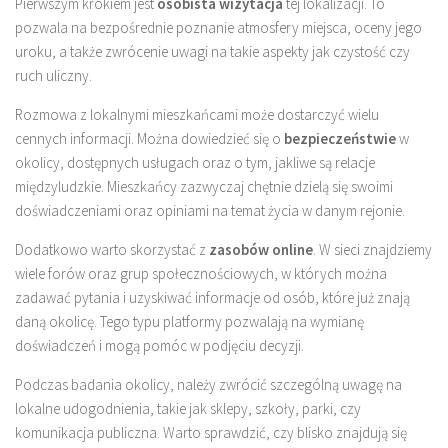
Pierwszym krokiem jest
osobista wizytacja
tej lokalizacji. To
pozwala na bezpośrednie poznanie atmosfery miejsca, oceny jego
uroku, a także zwrócenie uwagi na takie aspekty jak czystość czy
ruch uliczny.
Rozmowa z lokalnymi mieszkańcami może dostarczyć wielu
cennych informacji. Można dowiedzieć się o
bezpieczeństwie
w
okolicy, dostępnych usługach oraz o tym, jakliwe są relacje
międzyludzkie. Mieszkańcy zazwyczaj chętnie dzielą się swoimi
doświadczeniami oraz opiniami na temat życia w danym rejonie.
Dodatkowo warto skorzystać z
zasobów online
. W sieci znajdziemy
wiele forów oraz grup społecznościowych, w których można
zadawać pytania i uzyskiwać informacje od osób, które już znają
daną okolicę. Tego typu platformy pozwalają na wymianę
doświadczeń i mogą pomóc w podjęciu decyzji.
Podczas badania okolicy, należy zwrócić szczególną uwagę na
lokalne udogodnienia, takie jak sklepy, szkoły, parki, czy
komunikacja publiczna. Warto sprawdzić, czy blisko znajdują się