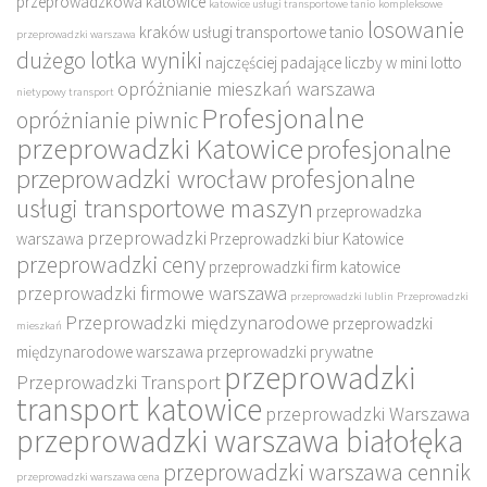
przeprowadzkowa katowice
katowice usługi transportowe tanio
kompleksowe
losowanie
kraków usługi transportowe tanio
przeprowadzki warszawa
dużego lotka wyniki
najczęściej padające liczby w mini lotto
opróżnianie mieszkań warszawa
nietypowy transport
Profesjonalne
opróżnianie piwnic
przeprowadzki Katowice
profesjonalne
przeprowadzki wrocław
profesjonalne
usługi transportowe maszyn
przeprowadzka
przeprowadzki
warszawa
Przeprowadzki biur Katowice
przeprowadzki ceny
przeprowadzki firm katowice
przeprowadzki firmowe warszawa
przeprowadzki lublin
Przeprowadzki
Przeprowadzki międzynarodowe
przeprowadzki
mieszkań
międzynarodowe warszawa
przeprowadzki prywatne
przeprowadzki
Przeprowadzki Transport
transport katowice
przeprowadzki Warszawa
przeprowadzki warszawa białołęka
przeprowadzki warszawa cennik
przeprowadzki warszawa cena