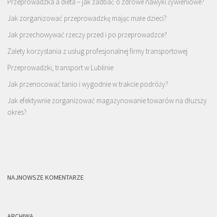
Przeprowadzka a dieta – jak zadbać o zdrowe nawyki żywieniowe?
Jak zorganizować przeprowadzkę mając małe dzieci?
Jak przechowywać rzeczy przed i po przeprowadzce?
Zalety korzystania z usług profesjonalnej firmy transportowej
Przeprowadzki, transport w Lublinie
Jak przenocować tanio i wygodnie w trakcie podróży?
Jak efektywnie zorganizować magazynowanie towarów na dłuższy
okres?
NAJNOWSZE KOMENTARZE
ARCHIWA