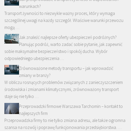
warunkach?
Transport żywności to niezwykle ważny proces, który wymaga
szczególnej uwagi na każdy szczegół. Właściwe warunki przewozu
mogą …
Jak znaleźć najlepsze oferty ubezpieczeń podróżnych?
Planując podróż, warto zadać sobie pytanie, jak zapewnić
sobie maksymalne bezpieczeństwo i spokój ducha. Wybór
odpowiedniego ubezpieczenia …
Zrównoważone metody transportu – jak wprowadzić
zmiany w branży?
W obliczu rosnących problemów związanych z zanieczyszczeniem
środowiska i zmianami klimatycznymi, zrównoważony transport
staje się nie tylko …
Przeprowadzki firmowe Warszawa Tarchomin – kontakt to
najlepszych firm
Przeprowadzka firmy to nie tylko zmiana adresu, ale także ogromna
szansa na rozwój i poprawę funkcjonowania przedsiębiorstwa. …