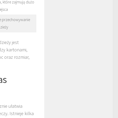
 które zajmują dużo
ejsca
e przechowywanie
zieży
ieży jest
dzy kartonami,
c oraz rozmiar,
as
nie ułatwia
zy. Istnieje kilka