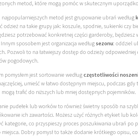
zonych metod, które mogą pomóc w skutecznym uporządko
 najpopularniejszych metod jest grupowanie ubrań według
k
ć odzież na takie grupy jak: koszule, spodnie, sukienki czy bi
ędziesz potrzebować konkretnej części garderoby, będziesz wi
 Innym sposobem jest organizacja według
sezonu
: oddziel u
h. Pozwoli to na łatwiejszy dostęp do odzieży odpowiedniej
ów pogodowych.
m pomysłem jest sortowanie według
częstotliwości noszen
najczęściej, umieść w łatwo dostępnym miejscu, podczas gdy 
j, mogą trafić do niższych lub mniej dostępnych pojemników.
nie pudełek lub worków to również świetny sposób na szyb
fikowanie ich zawartości. Możesz użyć różnych etykiet lub ko
ć kategorie, co przyspieszy proces poszukiwania ubrań po p
miejsca. Dobry pomysł to także dodanie krótkiego opisu, co 