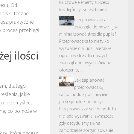
kluczowe elementy sukcesu
resu. Od
każdej firmy. Korzystanie z …
po skuteczne
Przeprowadzka a
iesz praktyczne
zwierzęta domowe – jak
y proces przebiegł
minimalizować stres dla pupila?
Przeprowadzka to nie tylko
wyzwanie dla ludzi, ale także
ej ilości
ogromny stres dla naszych
zwierząt domowych. Zmiana
otoczenia, …
Jak zaplanować
em, dlatego
przeprowadzkę
eślenia, jakie
samochodu z pominięciem
profesjonalnej pomocy?
to przemyśleć,
Przeprowadzka samochodu to
ebne, co pomoże w
nie lada wyzwanie, zwłaszcza
gdy decydujemy się na
samodzielne zorganizowanie
czy, które chcesz