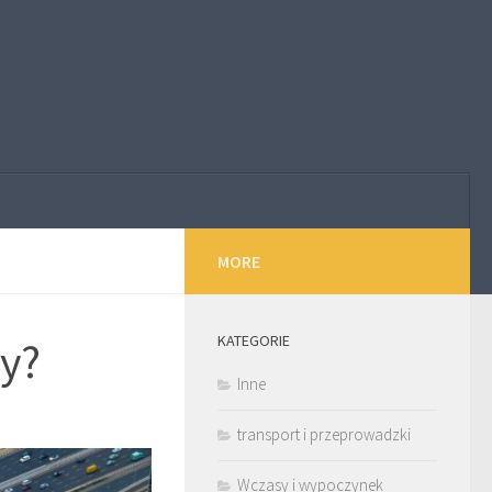
MORE
KATEGORIE
ży?
Inne
transport i przeprowadzki
Wczasy i wypoczynek