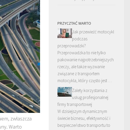
PRZYCZTAĆ WARTO
Jak przewieźć motocykl
podczas
przeprowadzki?
Przeprowadzka to nie tylko
pakowanie najpotrzebniejszych
rzeczy, ale także wyzwanie
związane z transportem
motocykla, który często jest …
Zalety korzystania z
usług profesjonalnej
firmy transportowej
W dzisiejszym dynamicznym
niem, zwłaszcza
świecie biznesu, efektywność i
bezpieczeństwo transportu to
wny. Warto