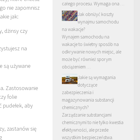
całego procesu. Wymaga ona …
ego nie zapomnisz
Jak obniżyć koszty
akie jak:
wynajmu samochodu
na wakacje?
y, dżinsy czy
Wynajem samochodu na
wakacje to świetny sposób na
zystujesz na
odkrywanie nowych miejsc, ale
może być również sporym
nie są używane
obciążeniem …
Jakie są wymagania
dotyczące
ia. Zastosowanie
zabezpieczenia i
czy folie
magazynowania substancji
ć pudełek, aby
chemicznych?
Zarządzanie substancjami
chemicznymi to nie tylko kwestia
zy, zastanów się
efektywności, ale przede
g
wszystkim bezpieczeństwa.