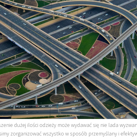
zenie dużej ilości odzieży może wydawać się nie lada wyzwa
imy zorganizować wszystko w sposób przemyślany i efekty