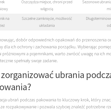
rek
Oszczędza miejsce, chroni przed
Sezonowe ubrania,
niowy
wilgocią
mi
nik na
Szczelne zamknięcie, możliwość
Długoterminow
ież
układania
od
wując, dobór odpowiednich opakowań do przenoszenia odz
y dla ich ochrony i zachowania porządku. Wybierając pomię
 próżniowymi a pojemnikami, warto zwrócić uwagę na ich mo
tecznie spełniały swoje zadanie.
 zorganizować ubrania podcz
owania?
acja ubrań podczas pakowania to kluczowy krok, który znacz
sze rozpakowywanie i pozwala szybciej znaleźć potrzebne rzec