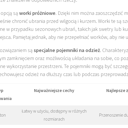
 opcją są
worki próżniowe
. Dzięki nim można zaoszczędzić mi
eśnie chronić ubrania przed wilgocią i kurzem. Worki te są s
ne w przypadku sezonowych ubrań, takich jak swetry lub kur
ejsca. Pamiętaj jednak, aby nie przepełniać worków, aby nie 
rozwiązaniem są
specjalne pojemniki na odzież
. Charakteryz
ym zamknięciem oraz możliwością układania na sobie, co po
ne wykorzystanie przestrzeni. Te pojemniki mogą być szcze
echowujesz odzież na dłuższy czas lub podczas przeprowadz
yp
Najważniejsze cechy
Najlepsze 
wania
Łatwy w użyciu, dostępny w różnych
ton
Przenoszenie du
rozmiarach