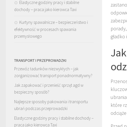
Elastyczne godziny pracy i stabilne
zastano
dochody – praca jako kierowca Taxi
odpowie
zabezpi
Kurtyny spawalnicze – bezpieczeństwo i
porady,
efektywność w procesach spawania
gładko 
przemysłowego
Jak
TRANSPORT I PRZEPROWADZKI
odz
Przewóz ładunków niezwykłych – jak
zorganizować transport ponadnormatywny?
Przenos
Jak zapakować i przenieść sprzęt agd w
kluczow
bezpieczny sposób?
ubrania
Najlepsze sposoby pakowania i transportu
które r
ubrań podczas przeprowadzki
odciąże
Elastyczne godziny pracy i stabilne dochody –
praca jako kierowca Taxi
Przed p