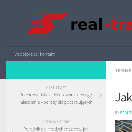
Współpraca i kontakt
TRANSP
NEXT STORY
Jak
Przeprowadzka a dekorowanie nowego
mieszkania – porady dla początkujących
BY
REAL-
PREVIOUS STORY
Poradnik dla młodych rodziców: jak