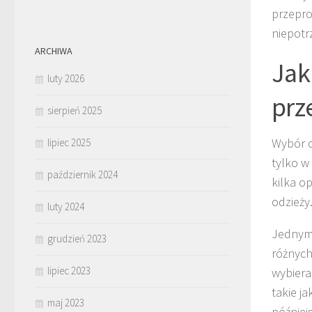
przepro
niepotr
ARCHIWA
Jak
luty 2026
prz
sierpień 2025
Wybór o
lipiec 2025
tylko w
październik 2024
kilka o
odzieży
luty 2024
Jednym 
grudzień 2023
różnych
lipiec 2023
wybiera
takie j
maj 2023
później