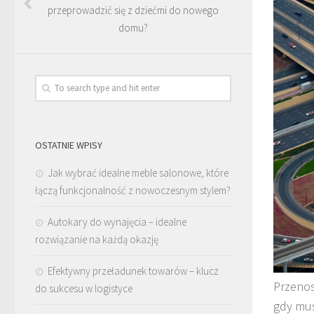
przeprowadzić się z dziećmi do nowego
domu?
OSTATNIE WPISY
Jak wybrać idealne meble salonowe, które
łączą funkcjonalność z nowoczesnym stylem?
Autokary do wynajęcia – idealne
rozwiązanie na każdą okazję
Efektywny przeładunek towarów – klucz
Przenos
do sukcesu w logistyce
gdy mus