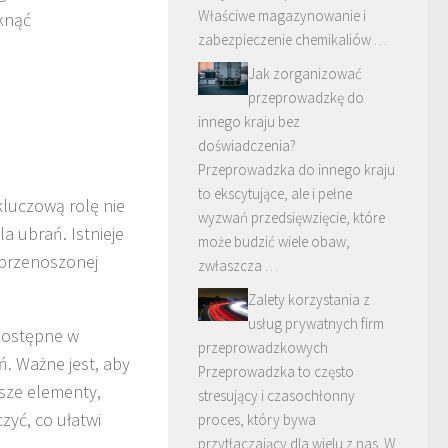
Właściwe magazynowanie i
knąć
zabezpieczenie chemikaliów …
Jak zorganizować
przeprowadzkę do
innego kraju bez
doświadczenia?
Przeprowadzka do innego kraju
to ekscytujące, ale i pełne
luczową rolę nie
wyzwań przedsięwzięcie, które
a ubrań. Istnieje
może budzić wiele obaw,
u przenoszonej
zwłaszcza …
Zalety korzystania z
usług prywatnych firm
 dostępne w
przeprowadzkowych
. Ważne jest, aby
Przeprowadzka to często
ższe elementy,
stresujący i czasochłonny
zyć, co ułatwi
proces, który bywa
przytłaczający dla wielu z nas. W