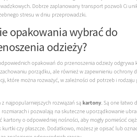
wadzkowych. Dobrze zaplanowany transport pozwoli Ci uni
zebnego stresu w dniu przeprowadzki.
ie opakowania wybrać do
enoszenia odzieży?
dpowiednich opakowań do przenoszenia odzieży odgrywa k
 zachowaniu porządku, ale również w zapewnieniu ochrony dl
pcji, które można rozważyć, w zależności od potrzeb i rodzaj
.
z najpopularniejszych rozwiązań są
kartony
. Są one łatwo
 rozmiarach i pozwalają na skuteczne uporządkowanie ubrań
ć kartony o odpowiedniej nośności, aby mogły pomieścić cię
ak kurtki czy płaszcze. Dodatkowo, możesz je opisać lub oznac
sze znalezienie odpowiednich rzeczy.