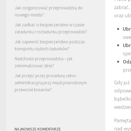
zabrać.
Jak zorganizować przeprowadzkę do
nowego miasta?
oraz uł
Jak zadbać o bezpieczeństwo w czasie
Ubr
załadunku i rozładunku przeprowadzki?
swe
Jak zapewnić bezpieczeństwo podczas
Ubr
transportu ciężkich ładunków?
spe
Nadchodzi przeprowadzka – jak
Odz
zminimalizować stres?
prz
Jak przejść przez procedurę celno-
Gdy już
administracyjną przy międzynarodowym
przewozie towarów?
odpowi
bąbelko
wiedzieć
Pamięta
nad wyn
NAJNOWSZE KOMENTARZE