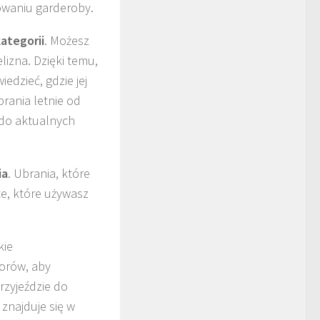
waniu garderoby.
ategorii
. Możesz
elizna. Dzięki temu,
edzieć, gdzie jej
brania letnie od
 do aktualnych
ia
. Ubrania, które
te, które używasz
kie
lorów, aby
rzyjeździe do
znajduje się w