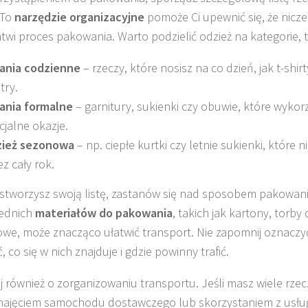
 To
narzędzie organizacyjne
pomoże Ci upewnić się, że nicz
atwi proces pakowania. Warto podzielić odzież na kategorie, t
ania codzienne
– rzeczy, które nosisz na co dzień, jak t-shirt
try.
ania formalne
– garnitury, sukienki czy obuwie, które wykor
cjalne okazje.
ież sezonowa
– np. ciepłe kurtki czy letnie sukienki, które 
ez cały rok.
 stworzysz swoją listę, zastanów się nad sposobem pakowan
ednich
materiałów do pakowania
, takich jak kartony, torby 
we, może znacząco ułatwić transport. Nie zapomnij oznaczy
, co się w nich znajduje i gdzie powinny trafić.
j również o zorganizowaniu transportu. Jeśli masz wiele rzec
ajęciem samochodu dostawczego lub skorzystaniem z usłu