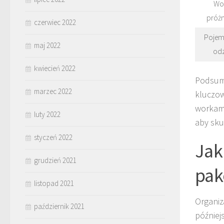
Wo
próż
czerwiec 2022
Pojem
maj 2022
odz
kwiecień 2022
Podsumo
marzec 2022
kluczow
workami
luty 2022
aby sku
styczeń 2022
Jak
grudzień 2021
pak
listopad 2021
Organiz
październik 2021
później