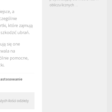
obliczu licznych …
ejsce, a
zczególnie
tki, które zajmują
uszkodzić ubrań.
ują się one
zwala na
gólnie pomocne,
ki.
zastosowanie
żych ilości odzieży