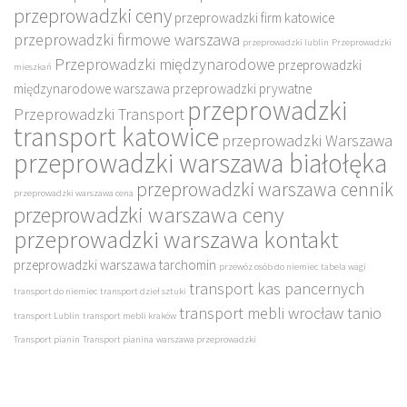
przeprowadzki ceny
przeprowadzki firm katowice
przeprowadzki firmowe warszawa
przeprowadzki lublin
Przeprowadzki
Przeprowadzki międzynarodowe
przeprowadzki
mieszkań
międzynarodowe warszawa
przeprowadzki prywatne
przeprowadzki
Przeprowadzki Transport
transport katowice
przeprowadzki Warszawa
przeprowadzki warszawa białołęka
przeprowadzki warszawa cennik
przeprowadzki warszawa cena
przeprowadzki warszawa ceny
przeprowadzki warszawa kontakt
przeprowadzki warszawa tarchomin
przewóz osób do niemiec
tabela wagi
transport kas pancernych
transport do niemiec
transport dzieł sztuki
transport mebli wrocław tanio
transport Lublin
transport mebli kraków
Transport pianin
Transport pianina
warszawa przeprowadzki