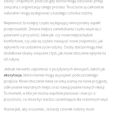
szkoły i znajomych, podczas gdy dorośli mogą odczuwać presję
związaną z organizacją całego procesu. Te uczucia są całkowicie
naturalne i mogą występować u każdego członka rodziny.
Niepewność to kolejny często występujący emocjonalny aspekt
przeprowadzki. Zmiana miejsca zamieszkania często wiąże się z
pytaniami o przyszłość, takie jak: czy nowe miejsce będzie
komfortowe, czy uda się szybko nawiązać nowe znajomości, jak
wpłynie to na codzienne życie rodziny. Osoby starsze mogą mieć
dodatkowe obawy związane z tym, jak nowe otoczenie wpłynie na
ich rutynę.
Jednak nie warto zapominać o pozytywnych emocjach, takich jak
ekscytacja
, które również mogą się pojawić podczas takiego
przejścia. Nowe otoczenie niesie ze sobą szansę na nowe przygody,
odkrywanie nieznanych miejsc oraz nawiązywanie nowych relacji.
To moment, w którym można wspólnie planować i marzyć o
przyszłości, co może być bardzo zacieśniające dla rodzinnych więzi.
Ważne jest, aby zrozumieć, że każdy członek rodziny może