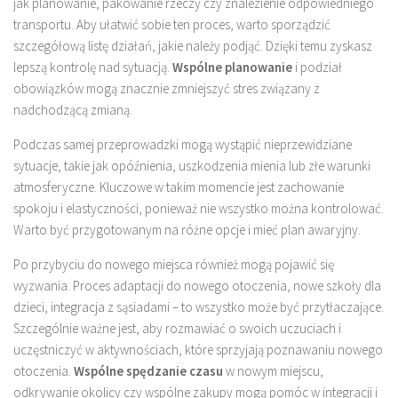
jak planowanie, pakowanie rzeczy czy znalezienie odpowiedniego
transportu. Aby ułatwić sobie ten proces, warto sporządzić
szczegółową listę działań, jakie należy podjąć. Dzięki temu zyskasz
lepszą kontrolę nad sytuacją.
Wspólne planowanie
i podział
obowiązków mogą znacznie zmniejszyć stres związany z
nadchodzącą zmianą.
Podczas samej przeprowadzki mogą wystąpić nieprzewidziane
sytuacje, takie jak opóźnienia, uszkodzenia mienia lub złe warunki
atmosferyczne. Kluczowe w takim momencie jest zachowanie
spokoju i elastyczności, ponieważ nie wszystko można kontrolować.
Warto być przygotowanym na różne opcje i mieć plan awaryjny.
Po przybyciu do nowego miejsca również mogą pojawić się
wyzwania. Proces adaptacji do nowego otoczenia, nowe szkoły dla
dzieci, integracja z sąsiadami – to wszystko może być przytłaczające.
Szczególnie ważne jest, aby rozmawiać o swoich uczuciach i
uczęstniczyć w aktywnościach, które sprzyjają poznawaniu nowego
otoczenia.
Wspólne spędzanie czasu
w nowym miejscu,
odkrywanie okolicy czy wspólne zakupy mogą pomóc w integracji i