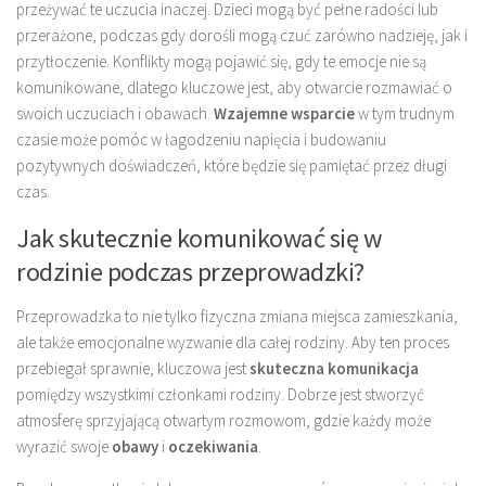
przeżywać te uczucia inaczej. Dzieci mogą być pełne radości lub
przerażone, podczas gdy dorośli mogą czuć zarówno nadzieję, jak i
przytłoczenie. Konflikty mogą pojawić się, gdy te emocje nie są
komunikowane, dlatego kluczowe jest, aby otwarcie rozmawiać o
swoich uczuciach i obawach.
Wzajemne wsparcie
w tym trudnym
czasie może pomóc w łagodzeniu napięcia i budowaniu
pozytywnych doświadczeń, które będzie się pamiętać przez długi
czas.
Jak skutecznie komunikować się w
rodzinie podczas przeprowadzki?
Przeprowadzka to nie tylko fizyczna zmiana miejsca zamieszkania,
ale także emocjonalne wyzwanie dla całej rodziny. Aby ten proces
przebiegał sprawnie, kluczowa jest
skuteczna komunikacja
pomiędzy wszystkimi członkami rodziny. Dobrze jest stworzyć
atmosferę sprzyjającą otwartym rozmowom, gdzie każdy może
wyrazić swoje
obawy
i
oczekiwania
.