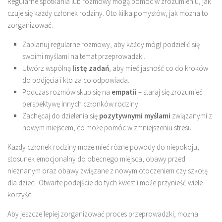
Regularne spotkania lub rozmowy mogą pomóc w zrozumieniu, jak
czuje się każdy członek rodziny. Oto kilka pomysłów, jak można to
zorganizować:
Zaplanuj regularne rozmowy, aby każdy mógł podzielić się
swoimi myślami na temat przeprowadzki.
Utwórz wspólną
listę zadań
, aby mieć jasność co do kroków
do podjęcia i kto za co odpowiada.
Podczas rozmów skup się na
empatii
– staraj się zrozumieć
perspektywę innych członków rodziny.
Zachęcaj do dzielenia się
pozytywnymi myślami
związanymi z
nowym miejscem, co może pomóc w zmniejszeniu stresu.
Każdy członek rodziny może mieć różne powody do niepokoju;
stosunek emocjonalny do obecnego miejsca, obawy przed
nieznanym oraz obawy związane z nowym otoczeniem czy szkołą
dla dzieci. Otwarte podejście do tych kwestii może przynieść wiele
korzyści.
Aby jeszcze lepiej zorganizować proces przeprowadzki, można