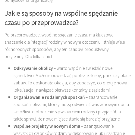
pomysłów na organizację.
Jakie są sposoby na wspólne spędzanie
czasu po przeprowadzce?
Po przeprowadzce, wspólne spędzanie czasu ma kluczowe
znaczenie dla integracji rodziny w nowym otoczeniu. Istnieje wiele
różnorodnych sposobów, aby ten czas był produktywny i
przyjemny. Oto kilka z nich:
Odkrywanie okolicy
– warto wspólnie zwiedzić nowe
sąsiedztwo. Możecie odwiedzać pobliskie sklepy, parki czy place
zabaw. To doskonała okazja, aby zobaczyć, co oferuje nowa
lokalizacja i nawiązać pierwsze kontakty z sąsiadami.
Organizowanie rodzinnych spotkań
– zaaranżowanie
spotkań z bliskimi, którzy mogą odwiedzić was w nowym domu.
Umożliwi to otoczenie się wsparciem rodziny i przyjaciół, a
także sprawi, że nowe miejsce stanie się bardziej przyjazne.
Wspólne projekty w nowym domu
– zaangażowanie
wszystkich członków rodziny w dekorowanie lub urządzanie