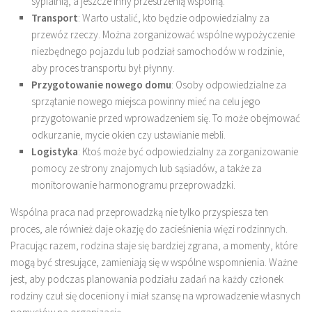
sypialnią, a jeszcze inny przestrzenią wspólną.
Transport
: Warto ustalić, kto będzie odpowiedzialny za
przewóz rzeczy. Można zorganizować wspólne wypożyczenie
niezbędnego pojazdu lub podział samochodów w rodzinie,
aby proces transportu był płynny.
Przygotowanie nowego domu
: Osoby odpowiedzialne za
sprzątanie nowego miejsca powinny mieć na celu jego
przygotowanie przed wprowadzeniem się. To może obejmować
odkurzanie, mycie okien czy ustawianie mebli.
Logistyka
: Ktoś może być odpowiedzialny za zorganizowanie
pomocy ze strony znajomych lub sąsiadów, a także za
monitorowanie harmonogramu przeprowadzki.
Wspólna praca nad przeprowadzką nie tylko przyspiesza ten
proces, ale również daje okazję do zacieśnienia więzi rodzinnych.
Pracując razem, rodzina staje się bardziej zgrana, a momenty, które
mogą być stresujące, zamieniają się w wspólne wspomnienia. Ważne
jest, aby podczas planowania podziału zadań na każdy członek
rodziny czuł się doceniony i miał szansę na wprowadzenie własnych