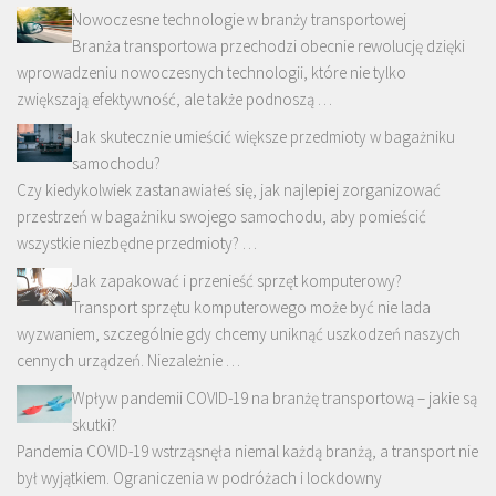
Nowoczesne technologie w branży transportowej
Branża transportowa przechodzi obecnie rewolucję dzięki
wprowadzeniu nowoczesnych technologii, które nie tylko
zwiększają efektywność, ale także podnoszą …
Jak skutecznie umieścić większe przedmioty w bagażniku
samochodu?
Czy kiedykolwiek zastanawiałeś się, jak najlepiej zorganizować
przestrzeń w bagażniku swojego samochodu, aby pomieścić
wszystkie niezbędne przedmioty? …
Jak zapakować i przenieść sprzęt komputerowy?
Transport sprzętu komputerowego może być nie lada
wyzwaniem, szczególnie gdy chcemy uniknąć uszkodzeń naszych
cennych urządzeń. Niezależnie …
Wpływ pandemii COVID-19 na branżę transportową – jakie są
skutki?
Pandemia COVID-19 wstrząsnęła niemal każdą branżą, a transport nie
był wyjątkiem. Ograniczenia w podróżach i lockdowny