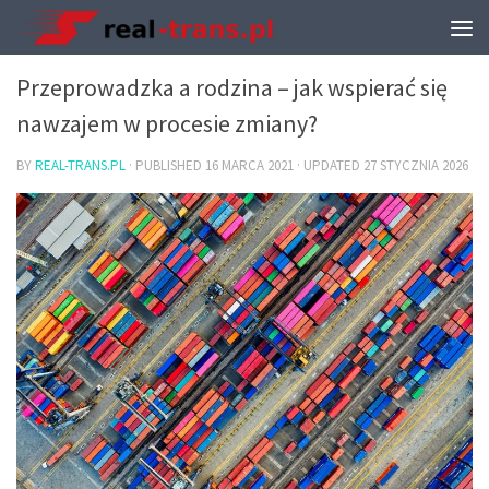
TRANSPORT I PRZEPROWADZKI
Przeprowadzka a rodzina – jak wspierać się
nawzajem w procesie zmiany?
BY
REAL-TRANS.PL
· PUBLISHED
16 MARCA 2021
· UPDATED
27 STYCZNIA 2026