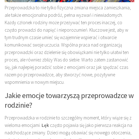
Przeprowadzka to nie tylko fizyczna zmiana miejsca zamieszkania,
ale także emocjonalna podróż, pełna wyzwań i niewiadomych.
Każdy członek rodziny może przeżywać ten proces inaczej, co
często prowadzi do napięć i nieporozumień. Kluczowe jest, aby w
tym trudnym czasie umieć się wzajemnie wspierać i otwarcie
komunikować swoje uczucia. Wspólna praca nad organizacją
przeprowadzki oraz dzielenie się obowiązkami nie tylko ułatwi ten
proces, ale również zbliży Was do siebie. Warto zatem zastanowić
się, jak najlepiej poradzić sobie z emocjami oraz jak spędzać czas
razem po przeprowadzce, aby stworzyć nowe, pozytywne
wspomnienia w nowym miejscu.
Jakie emocje towarzyszą przeprowadzce w
rodzinie?
Przeprowadzka w rodzinie to szczególny moment, który wiąże się z
wieloma emocjami.
Lęk
często pojawia się jako pierwsza reakcja na
nadchodzące zmiany. Dzieci mogą obawiać się nowego otoczenia,