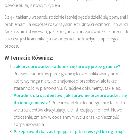
oswojeniu się z nowym życiem.
Dzięki takiemu wsparciu rodzinie łatwiej będzie dzielić się obawami i
problemami, a wspólne rozwiązywanie trudności wzmocni ich więzi.
Niezależnie od wyzwań, jakie przynoszą przeprowadzki, kluczem do
sukcesu jest komunikacja i współpraca na każdym etapie tego
procesu.
W Temacie Również:
Jak przeprowadzić ładunek ciężarowy przez granicę?
Przewóz ładunków przez granicę to skomplikowany proces,
który wymaga nie tylko znajomości przepisów, ale także
staranności w planowaniu. Właściwe dokumenty, takie jak...
Poradnik dla studentów: jak sprawnie przeprowadzić się
do innego miasta?
Przeprowadzka do innego miasta to dla
wielu studentów ekscytujący, ale i stresujący moment. Nowe
otoczenie, zmiany w codziennym życiu oraz konieczność
zorganizowania...
Przeprowadzka zastępująca – jak to wszystko ogarnąć,