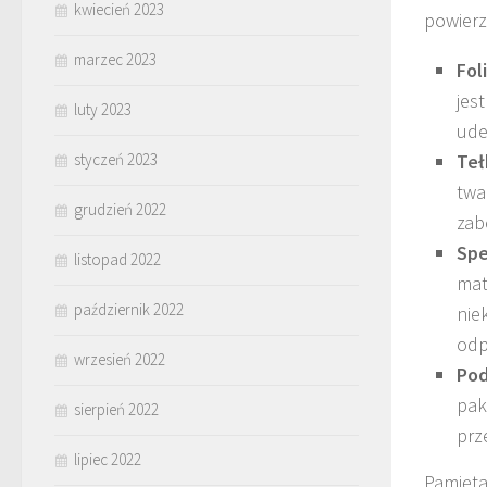
kwiecień 2023
powierz
marzec 2023
Fol
jes
luty 2023
ude
styczeń 2023
Teł
twa
grudzień 2022
zab
Spe
listopad 2022
mat
październik 2022
nie
odp
wrzesień 2022
Pod
pak
sierpień 2022
prz
lipiec 2022
Pamięta