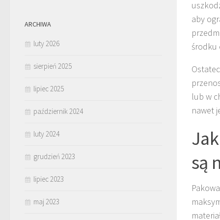
uszkodz
aby ogr
ARCHIWA
przedmi
luty 2026
środku 
sierpień 2025
Ostatec
przenos
lipiec 2025
lub w c
nawet j
październik 2024
Jak
luty 2024
są 
grudzień 2023
lipiec 2023
Pakowan
maksyma
maj 2023
materia