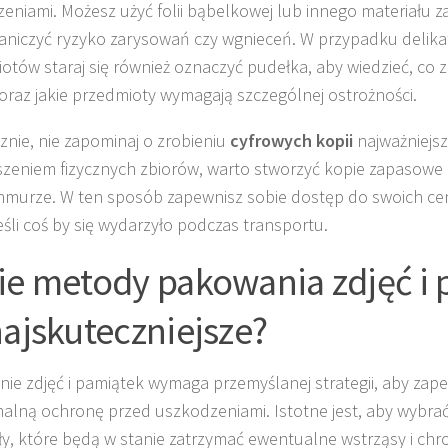
eniami. Możesz użyć folii bąbelkowej lub innego materiału z
aniczyć ryzyko zarysowań czy wgnieceń. W przypadku delik
otów staraj się również oznaczyć pudełka, aby wiedzieć, co z
oraz jakie przedmioty wymagają szczególnej ostrożności.
znie, nie zapominaj o zrobieniu
cyfrowych kopii
najważniejsz
zeniem fizycznych zbiorów, warto stworzyć kopie zapasowe
hmurze. W ten sposób zapewnisz sobie dostęp do swoich c
eśli coś by się wydarzyło podczas transportu.
ie metody pakowania zdjęć i
najskuteczniejsze?
ie zdjęć i pamiątek wymaga przemyślanej strategii, aby zap
lną ochronę przed uszkodzeniami. Istotne jest, aby wybra
ły, które będą w stanie zatrzymać ewentualne wstrząsy i chro