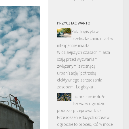
PRZYCZTAĆ WARTO
Rola logistyki w
przekształcaniu miast w
inteligentne miasta
W dzisiejszych czasach miasta
stają przed wyzwaniami
związanymi z rosnącą
urbanizacją i potrzebą
efektywnego zarządzania
zasobami. Logistyka …
Jak przenosić duże
drzewa w ogrodzie
podczas przeprowadzki?
Przenoszenie dużych drzew w
ogrodzie to proces, który może