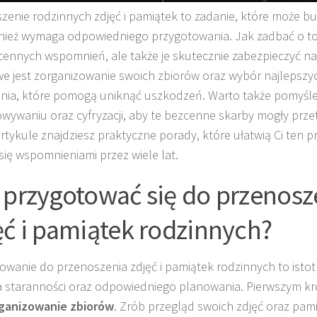
zenie rodzinnych zdjęć i pamiątek to zadanie, które może bud
nież wymaga odpowiedniego przygotowania. Jak zadbać o to, 
 cennych wspomnień, ale także je skutecznie zabezpieczyć na
e jest zorganizowanie swoich zbiorów oraz wybór najlepsz
ia, które pomogą uniknąć uszkodzeń. Warto także pomyśle
wywaniu oraz cyfryzacji, aby te bezcenne skarby mogły prze
rtykule znajdziesz praktyczne porady, które ułatwią Ci ten p
 się wspomnieniami przez wiele lat.
 przygotować się do przenosz
ęć i pamiątek rodzinnych?
owanie do przenoszenia zdjęć i pamiątek rodzinnych to istot
staranności oraz odpowiedniego planowania. Pierwszym k
ganizowanie zbiorów
. Zrób przegląd swoich zdjęć oraz pam