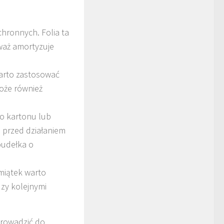
chronnych. Folia ta
eważ amortyzuje
arto zastosować
może również
o kartonu lub
 przed działaniem
pudełka o
miątek warto
zy kolejnymi
prowadzić do