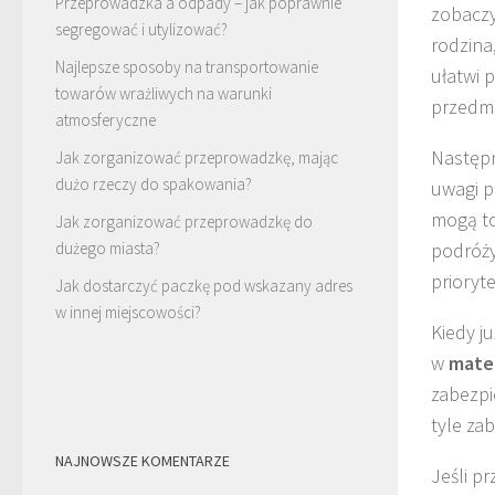
Przeprowadzka a odpady – jak poprawnie
zobaczy
segregować i utylizować?
rodzina
Najlepsze sposoby na transportowanie
ułatwi 
towarów wrażliwych na warunki
przedm
atmosferyczne
Następ
Jak zorganizować przeprowadzkę, mając
dużo rzeczy do spakowania?
uwagi p
mogą to
Jak zorganizować przeprowadzkę do
dużego miasta?
podróży
prioryt
Jak dostarczyć paczkę pod wskazany adres
w innej miejscowości?
Kiedy j
w
mate
zabezpi
tyle za
NAJNOWSZE KOMENTARZE
Jeśli p