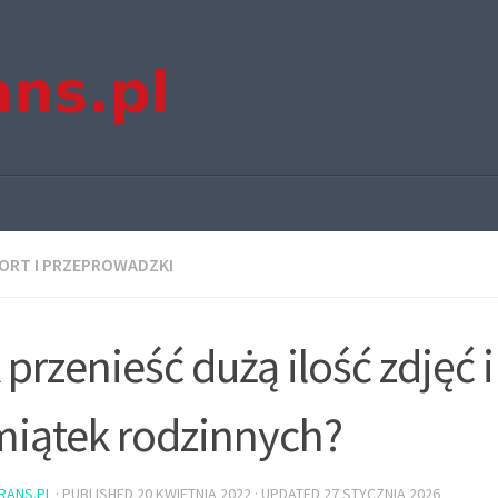
ORT I PRZEPROWADZKI
 przenieść dużą ilość zdjęć i
iątek rodzinnych?
TRANS.PL
· PUBLISHED
20 KWIETNIA 2022
· UPDATED
27 STYCZNIA 2026