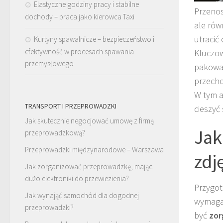
Elastyczne godziny pracy i stabilne
Przenos
dochody – praca jako kierowca Taxi
ale rów
utracić
Kurtyny spawalnicze – bezpieczeństwo i
efektywność w procesach spawania
Kluczow
przemysłowego
pakowan
przecho
W tym a
TRANSPORT I PRZEPROWADZKI
cieszyć
Jak skutecznie negocjować umowę z firmą
Jak
przeprowadzkową?
Przeprowadzki międzynarodowe – Warszawa
zdj
Jak zorganizować przeprowadzkę, mając
dużo elektroniki do przewiezienia?
Przygot
Jak wynająć samochód dla dogodnej
wymaga 
przeprowadzki?
być
zor