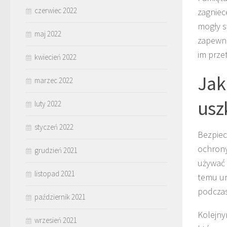
czerwiec 2022
zagniec
mogły s
maj 2022
zapewni
im prze
kwiecień 2022
Jak
marzec 2022
usz
luty 2022
styczeń 2022
Bezpiec
ochrony
grudzień 2021
używać
listopad 2021
temu un
podczas
październik 2021
Kolejny
wrzesień 2021