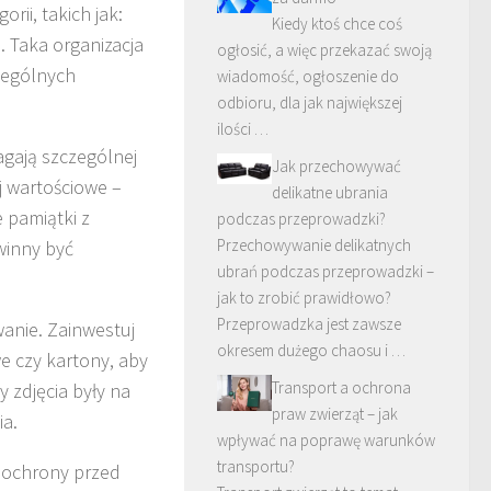
rii, takich jak:
Kiedy ktoś chce coś
 Taka organizacja
ogłosić, a więc przekazać swoją
zególnych
wiadomość, ogłoszenie do
odbioru, dla jak największej
ilości …
gają szczególnej
Jak przechowywać
j wartościowe –
delikatne ubrania
e pamiątki z
podczas przeprowadzki?
Przechowywanie delikatnych
winny być
ubrań podczas przeprowadzki –
jak to zrobić prawidłowo?
Przeprowadzka jest zawsze
wanie. Zainwestuj
okresem dużego chaosu i …
we czy kartony, aby
Transport a ochrona
 zdjęcia były na
praw zwierząt – jak
ia.
wpływać na poprawę warunków
transportu?
j ochrony przed