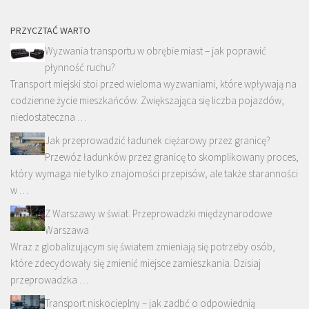
PRZYCZTAĆ WARTO
Wyzwania transportu w obrębie miast – jak poprawić
płynność ruchu?
Transport miejski stoi przed wieloma wyzwaniami, które wpływają na
codzienne życie mieszkańców. Zwiększająca się liczba pojazdów,
niedostateczna …
Jak przeprowadzić ładunek ciężarowy przez granicę?
Przewóz ładunków przez granicę to skomplikowany proces,
który wymaga nie tylko znajomości przepisów, ale także staranności
w …
Z Warszawy w świat. Przeprowadzki międzynarodowe
Warszawa
Wraz z globalizującym się światem zmieniają się potrzeby osób,
które zdecydowały się zmienić miejsce zamieszkania. Dzisiaj
przeprowadzka …
Transport niskocieplny – jak zadbć o odpowiednią