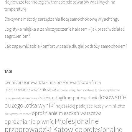
Najnowsze technologie w transporcie towarów wrażliwych na
temperaturę
Efektywne metody zarządzania flotą samochodową w yachtingu
Logistyka miejska a zanieczyszczenie hałasem – jak przeciwdziałać
zagrożeniom?
Jak zapewnić sobie komfort w czasie długiej podróży samochodem?
TAGI
Cennik przeprowadzki
Firma przeprowadzkowa
firma
przeprowadzkowa katowice
katowice usługi transportowe tanio
kompleksowe
losowanie
kraków usługi transportowe tanio
przeprowadzki warszawa
dużego lotka wyniki
najczęściej padające liczby w mini lotto
opróżnianie mieszkań warszawa
nietypowy transport
Profesjonalne
opróżnianie piwnic
przeprowadzki Katowice
profesjonalne