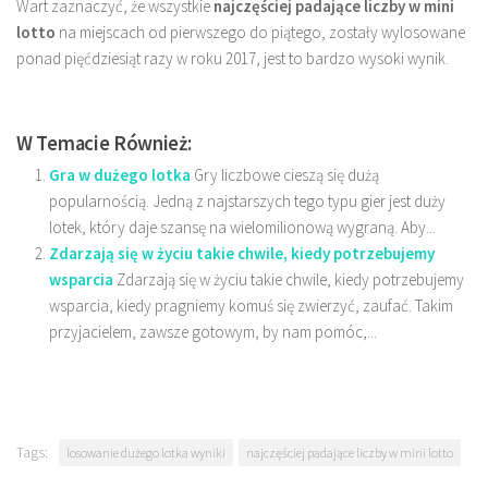
Wart zaznaczyć, że wszystkie
najczęściej padające liczby w mini
lotto
na miejscach od pierwszego do piątego, zostały wylosowane
ponad pięćdziesiąt razy w roku 2017, jest to bardzo wysoki wynik.
W Temacie Również:
Gra w dużego lotka
Gry liczbowe cieszą się dużą
popularnością. Jedną z najstarszych tego typu gier jest duży
lotek, który daje szansę na wielomilionową wygraną. Aby...
Zdarzają się w życiu takie chwile, kiedy potrzebujemy
wsparcia
Zdarzają się w życiu takie chwile, kiedy potrzebujemy
wsparcia, kiedy pragniemy komuś się zwierzyć, zaufać. Takim
przyjacielem, zawsze gotowym, by nam pomóc,...
Tags:
losowanie dużego lotka wyniki
najczęściej padające liczby w mini lotto