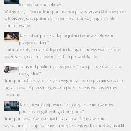
temperaturę ładunków?
W dzisiejszym świecie transport niskocieplny odgrywa kluczową rolę
w logistyce, szczególnie dla produktów, które wymagają ściśle
kontrolowanej …
Jak ułatwić proces adaptacji dzieci w nowej szkole po
przeprowadzce?
Zmiana szkoły to dla każdego dziecka ogromne wyzwanie, które
wiąże się z lękiem i niepewnością. Przeprowadzka do …
Transport publiczny a bezpieczeństwo pasażerów – jak to
uwzględnić?
Transport publiczny to nie tylko wygodny sposób przemieszczania
się, ale również przestrzeń, w której bezpieczeństwo pasażerów
powinno …
Jak zapewnić odpowiednie zabezpieczenie towarów
podczas długotrwałego transportu?
Transport towarów na długich trasach wiąże się z wieloma
wyzwaniami, a zapewnienie ich bezpieczeństwa to kluczowy aspekt,