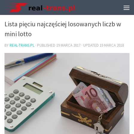
INNE
Lista pięciu najczęściej losowanych liczb w
mini lotto
BY
REAL-TRANS.PL
· PUBLISHED
19 MARCA 2017
· UPDATED
19 MARCA 2018