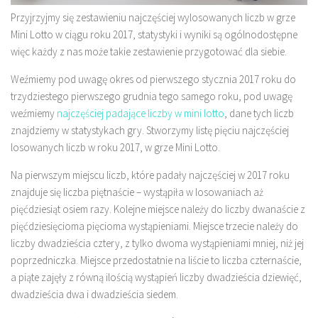
Przyjrzyjmy się zestawieniu najczęściej wylosowanych liczb w grze
Mini Lotto w ciągu roku 2017, statystyki i wyniki są ogólnodostępne
więc każdy z nas może takie zestawienie przygotować dla siebie.
Weźmiemy pod uwagę okres od pierwszego stycznia 2017 roku do
trzydziestego pierwszego grudnia tego samego roku, pod uwagę
weźmiemy
najczęściej padające liczby w mini lotto
, dane tych liczb
znajdziemy w statystykach gry. Stworzymy listę pięciu najczęściej
losowanych liczb w roku 2017, w grze Mini Lotto.
Na pierwszym miejscu liczb, które padały najczęściej w 2017 roku
znajduje się liczba piętnaście – wystąpiła w losowaniach aż
pięćdziesiąt osiem razy. Kolejne miejsce należy do liczby dwanaście z
pięćdziesięcioma pięcioma wystąpieniami. Miejsce trzecie należy do
liczby dwadzieścia cztery, z tylko dwoma wystąpieniami mniej, niż jej
poprzedniczka. Miejsce przedostatnie na liście to liczba czternaście,
a piąte zajęły z równą ilością wystąpień liczby dwadzieścia dziewięć,
dwadzieścia dwa i dwadzieścia siedem.