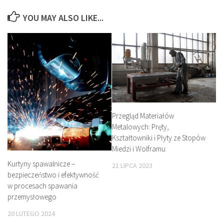
YOU MAY ALSO LIKE...
Przegląd Materiałów
Metalowych: Pręty,
Kształtowniki i Płyty ze Stopów
Miedzi i Wolframu
Kurtyny spawalnicze –
21 LIPCA 2023
bezpieczeństwo i efektywność
w procesach spawania
przemysłowego
20 LUTEGO 2024