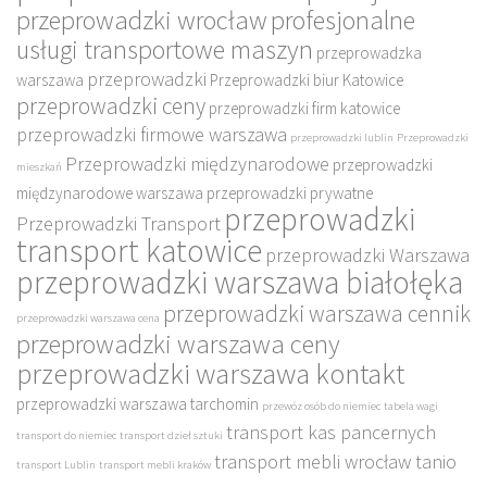
przeprowadzki wrocław
profesjonalne
usługi transportowe maszyn
przeprowadzka
przeprowadzki
warszawa
Przeprowadzki biur Katowice
przeprowadzki ceny
przeprowadzki firm katowice
przeprowadzki firmowe warszawa
przeprowadzki lublin
Przeprowadzki
Przeprowadzki międzynarodowe
przeprowadzki
mieszkań
międzynarodowe warszawa
przeprowadzki prywatne
przeprowadzki
Przeprowadzki Transport
transport katowice
przeprowadzki Warszawa
przeprowadzki warszawa białołęka
przeprowadzki warszawa cennik
przeprowadzki warszawa cena
przeprowadzki warszawa ceny
przeprowadzki warszawa kontakt
przeprowadzki warszawa tarchomin
przewóz osób do niemiec
tabela wagi
transport kas pancernych
transport do niemiec
transport dzieł sztuki
transport mebli wrocław tanio
transport Lublin
transport mebli kraków