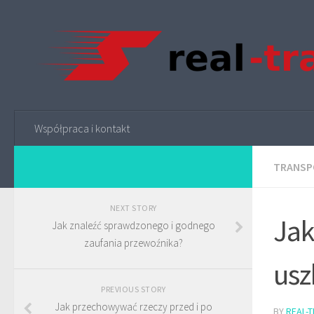
Współpraca i kontakt
TRANSP
NEXT STORY
Jak
Jak znaleźć sprawdzonego i godnego
zaufania przewoźnika?
usz
PREVIOUS STORY
Jak przechowywać rzeczy przed i po
BY
REAL-