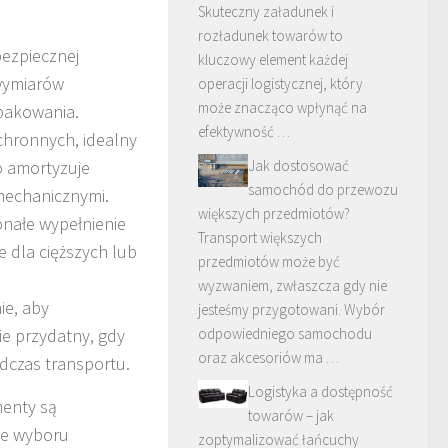
Skuteczny załadunek i
rozładunek towarów to
ezpiecznej
kluczowy element każdej
wymiarów
operacji logistycznej, który
może znacząco wpłynąć na
pakowania.
efektywność …
chronnych, idealny
o amortyzuje
Jak dostosować
samochód do przewozu
 mechanicznymi.
większych przedmiotów?
onałe wypełnienie
Transport większych
 dla cięższych lub
przedmiotów może być
wyzwaniem, zwłaszcza gdy nie
e, aby
jesteśmy przygotowani. Wybór
e przydatny, gdy
odpowiedniego samochodu
oraz akcesoriów ma …
odczas transportu.
Logistyka a dostępność
menty są
towarów – jak
ce wyboru
zoptymalizować łańcuchy