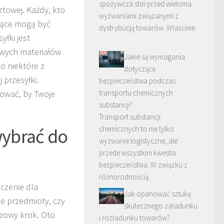
spożywcza stoi przed wieloma
ztowej. Każdy, kto
wyzwaniami związanymi z
ujące mogą być
dystrybucją towarów. Właściwe
łki jest
…
iwych materiałów
Jakie są wymagania
o niektóre z
dotyczące
przesyłki.
bezpieczeństwa podczas
sować, by Twoje
transportu chemicznych
substancji?
Transport substancji
wybrać do
chemicznych to nie tylko
wyzwanie logistyczne, ale
przede wszystkim kwestia
bezpieczeństwa. W związku z
różnorodnością …
czenie dla
Jak opanować sztukę
ne przedmioty, czy
skutecznego załadunku
czowy krok. Oto
i rozładunku towarów?