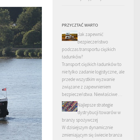
PRZYCZTAĆ WARTO
Jak zapewnić
bezpieczeństwo
podczas transportu ciężkich
ładunków?
Transport ciężkich ładunków to
nie tylko zadanie logistyczne, ale
przede wszystkim wyzwanie
związane z zapewnieniem
bezpieczeństwa. Niewłaściwe …
Najlepsze strategie
dystrybucji towarów w
branży spożywczej
W dzisiejszym dynamicznie
zmieniającym się świecie branża