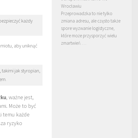
Wrocławiu
Przeprowadzka to nie tylko
abezpieczyć każdy
zmiana adresu, ale często także
spore wyzwanie logistyczne,
które może przysporzyć wielu
zmartwień. …
miotu, aby uniknąć
takimi jak styropian,
zem.
łku
, ważne jest,
ami. Może to być
ki temu każde
sza ryzyko