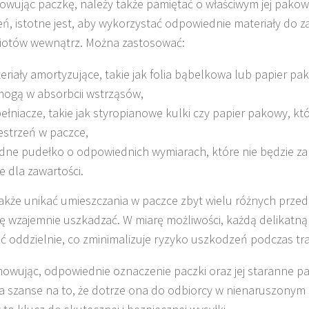
owując paczkę, należy także pamiętać o właściwym jej pako
ń, istotne jest, aby wykorzystać odpowiednie materiały do z
iotów wewnątrz. Można zastosować:
eriały amortyzujące, takie jak folia bąbelkowa lub papier pa
ogą w absorbcii wstrząsów,
ełniacze, takie jak styropianowe kulki czy papier pakowy, kt
estrzeń w paczce,
idne pudełko o odpowiednich wymiarach, które nie będzie za
e dla zawartości.
akże unikać umieszczania w paczce zbyt wielu różnych prze
ę wzajemnie uszkadzać. W miarę możliwości, każdą delikatną
 oddzielnie, co zminimalizuje ryzyko uszkodzeń podczas tr
wując, odpowiednie oznaczenie paczki oraz jej staranne 
a szanse na to, że dotrze ona do odbiorcy w nienaruszonym s