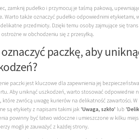
ec, zamknij pudełko i przymocuj je taśmą pakową, upewniając 
e. Warto także oznaczyć pudełko odpowiednimi etykietami, w
 delikatne przedmioty. Dzięki temu osoby zajmujące się tra
j ostrożne w obchodzeniu się z przesyłką.
 oznaczyć paczkę, aby unikną
kodzeń?
nie paczki jest kluczowe dla zapewnienia jej bezpieczeństw
rtu. Aby uniknąć uszkodzeń, warto stosować odpowiednie na
y, które zwrócą uwagę kurierów na delikatność zawartości. W
ne są etykiety z napisami takimi jak
’Uwaga, szkło’
lub
’Deli
nia powinny być łatwo widoczne i umieszczone w kilku miej
ierzy mogli je zauważyć z każdej strony.