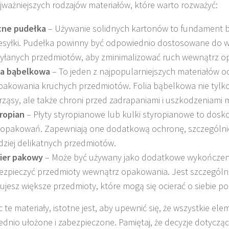
ajważniejszych rodzajów materiałów, które warto rozważyć:
ne pudełka
– Używanie solidnych kartonów to fundament b
esyłki. Pudełka powinny być odpowiednio dostosowane do 
yłanych przedmiotów, aby zminimalizować ruch wewnątrz o
ia bąbelkowa
– To jeden z najpopularniejszych materiałów o
pakowania kruchych przedmiotów. Folia bąbelkowa nie tylk
rząsy, ale także chroni przed zadrapaniami i uszkodzeniami
ropian
– Płyty styropianowe lub kulki styropianowe to dosk
 opakowań. Zapewniają one dodatkową ochronę, szczególnie
dziej delikatnych przedmiotów.
ier pakowy
– Może być używany jako dodatkowe wykończeni
ezpieczyć przedmioty wewnątrz opakowania. Jest szczególni
ujesz większe przedmioty, które mogą się ocierać o siebie p
 te materiały, istotne jest, aby upewnić się, że wszystkie ele
dnio ułożone i zabezpieczone. Pamiętaj, że decyzje dotyczą