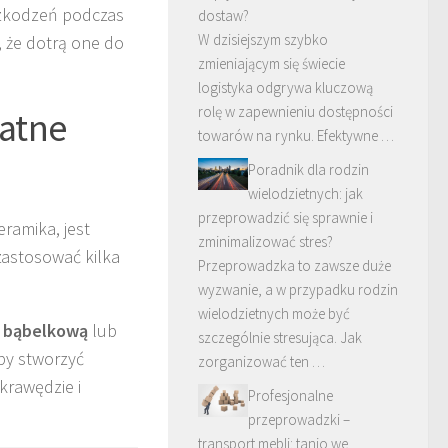
zkodzeń podczas
dostaw?
W dzisiejszym szybko
, że dotrą one do
zmieniającym się świecie
logistyka odgrywa kluczową
rolę w zapewnieniu dostępności
atne
towarów na rynku. Efektywne …
Poradnik dla rodzin
wielodzietnych: jak
przeprowadzić się sprawnie i
ramika, jest
zminimalizować stres?
zastosować kilka
Przeprowadzka to zawsze duże
wyzwanie, a w przypadku rodzin
wielodzietnych może być
ę bąbelkową
lub
szczególnie stresująca. Jak
aby stworzyć
zorganizować ten …
krawędzie i
Profesjonalne
przeprowadzki –
transport mebli: tanio we