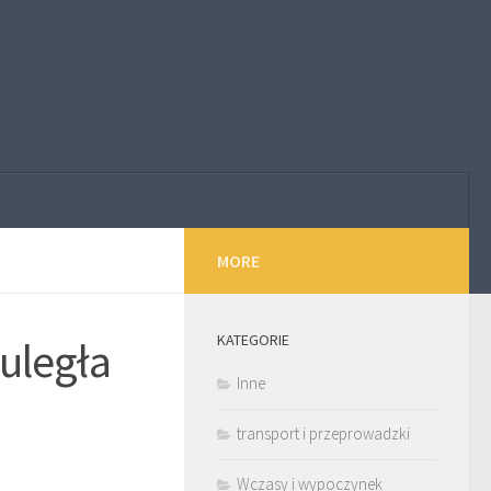
MORE
KATEGORIE
 uległa
Inne
transport i przeprowadzki
Wczasy i wypoczynek