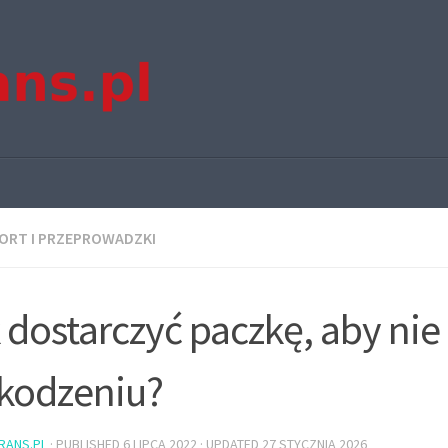
ORT I PRZEPROWADZKI
 dostarczyć paczkę, aby nie
kodzeniu?
TRANS.PL
· PUBLISHED
6 LIPCA 2022
· UPDATED
27 STYCZNIA 2026