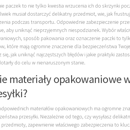
ie paczek to nie tylko kwestia wrzucenia ich do skrzynki poc
lwiek musiał dostarczyć delikatny przedmiot, wie, jak frustr
enia podczas transportu. Odpowiednie zabezpieczenie przesy
e, aby uniknąć nieprzyjemnych niespodzianek. Wybór właśc
niowych, sposób pakowania oraz oznaczenie paczki to tylk
w, które mają ogromne znaczenie dla bezpieczeństwa Twojej 
 się, jak uniknąć najczęstszych błędów i jakie praktyki zasto
dotarły do celu w nienaruszonym stanie.
ie materiały opakowaniowe 
esyłki?
odpowiednich materiałów opakowaniowych ma ogromne zna
zeństwa przesyłki. Niezależnie od tego, czy wysyłasz delikat
 przedmioty, zapewnienie właściwego zabezpieczenia to klu