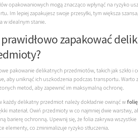
ałów opakowaniowych mogą znacząco wpłynąć na ryzyko us
rtu. Im lepiej zapakujesz swoje przesyłki, tym większa szansa
a w idealnym stanie.
 prawidłowo zapakować delik
edmioty?
owe pakowanie delikatnych przedmiotów, takich jak szkło i ce
e, aby uniknąć ich uszkodzenia podczas transportu. Warto 
zonych metod, aby zapewnić im maksymalną ochronę.
w każdy delikatny przedmiot należy dokładnie owinąć w
foli
ękki materiał. Owiń przedmioty w co najmniej dwie warstwy, 
ną barierę ochronną. Upewnij się, że folia zakrywa wszystkie 
ce elementy, co zminimalizuje ryzyko stłuczenia.