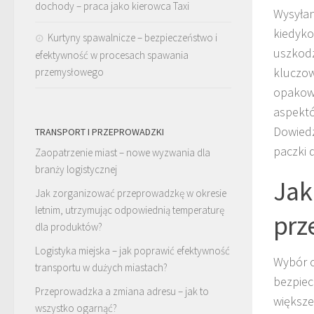
dochody – praca jako kierowca Taxi
Wysyłan
kiedyko
Kurtyny spawalnicze – bezpieczeństwo i
uszkodz
efektywność w procesach spawania
kluczow
przemysłowego
opakowa
aspektó
Dowiedz
TRANSPORT I PRZEPROWADZKI
paczki 
Zaopatrzenie miast – nowe wyzwania dla
branży logistycznej
Jak
Jak zorganizować przeprowadzkę w okresie
letnim, utrzymując odpowiednią temperaturę
prz
dla produktów?
Logistyka miejska – jak poprawić efektywność
Wybór 
transportu w dużych miastach?
bezpiec
Przeprowadzka a zmiana adresu – jak to
większe
wszystko ogarnąć?