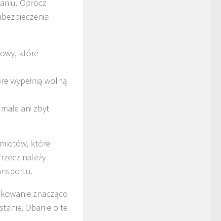
waniu. Oprócz
abezpieczenia
kowy, które
óre wypełnią wolną
 małe ani zbyt
dmiotów, które
 rzecz należy
ansportu.
pakowanie znacząco
tanie. Dbanie o te