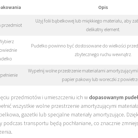
pakowania
Opis
Użyj folii bąbelkowej lub miękkiego materiału, aby z
ń przedmiot
delikatny element.
Wybierz
Pudełko powinno być dostosowane do wielkości przed
owiednie
zbytecznego ruchu wewnątrz.
udełko
Wypełnij wolne przestrzenie materiałami amortyzującymi, 
pełnienie
papier pakowy lub woreczki z powietr
ęciu przedmiotów i umieszczeniu ich w
dopasowanym pude
ełnić wszystkie wolne przestrzenie amortyzującymi materiał
ąbelkowa, gazetki lub specjalne materiały amortyzujące. Dzię
y podczas transportu będą pochłaniane, co znacznie zmniej
enia.