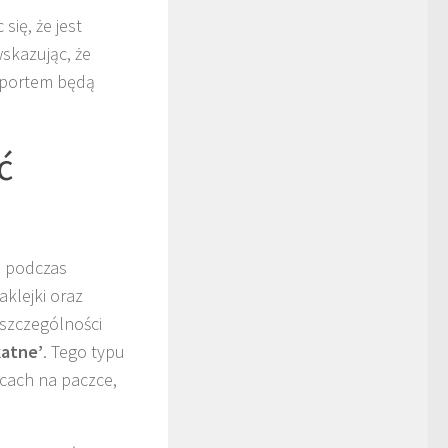
się, że jest
skazując, że
nsportem będą
ć
a podczas
klejki oraz
 szczególności
katne’
. Tego typu
scach na paczce,