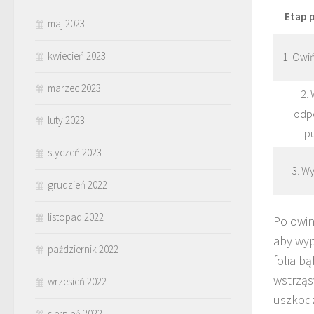
Etap 
maj 2023
kwiecień 2023
1. Owi
marzec 2023
2. 
odp
luty 2023
p
styczeń 2023
3. Wy
grudzień 2022
listopad 2022
Po owin
aby wyp
październik 2022
folia b
wstrząs
wrzesień 2022
uszkodz
sierpień 2022