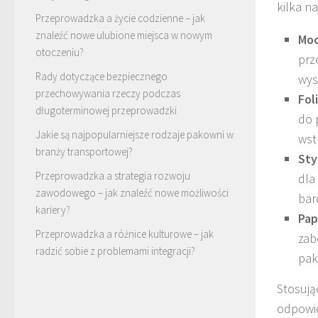
kilka n
Przeprowadzka a życie codzienne – jak
znaleźć nowe ulubione miejsca w nowym
Moc
otoczeniu?
prz
Rady dotyczące bezpiecznego
wys
przechowywania rzeczy podczas
Fol
długoterminowej przeprowadzki
do 
Jakie są najpopularniejsze rodzaje pakowni w
wst
branży transportowej?
Sty
Przeprowadzka a strategia rozwoju
dla
zawodowego – jak znaleźć nowe możliwości
bar
kariery?
Pap
Przeprowadzka a różnice kulturowe – jak
zab
radzić sobie z problemami integracji?
pak
Stosując
odpowie