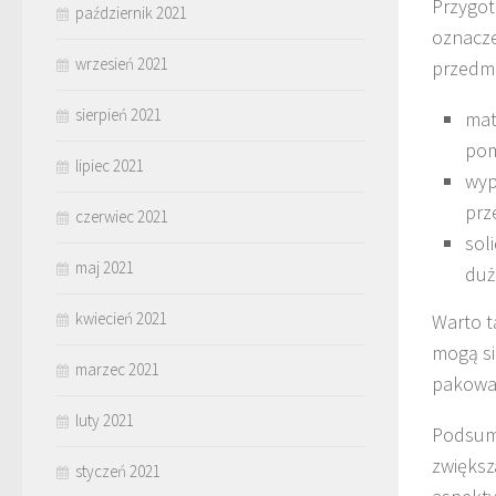
Przygot
październik 2021
oznacze
wrzesień 2021
przedm
sierpień 2021
mat
pom
lipiec 2021
wyp
prz
czerwiec 2021
sol
maj 2021
duż
kwiecień 2021
Warto t
mogą si
marzec 2021
pakować
luty 2021
Podsumo
zwiększ
styczeń 2021