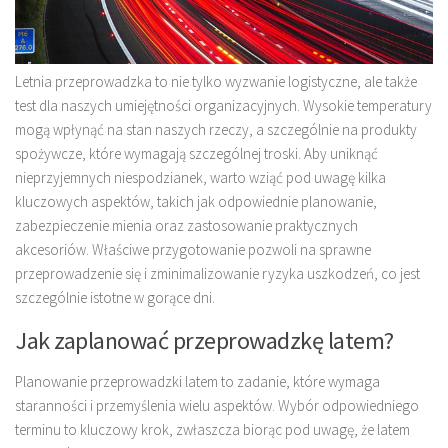
Letnia przeprowadzka to nie tylko wyzwanie logistyczne, ale także
test dla naszych umiejętności organizacyjnych. Wysokie temperatury
mogą wpłynąć na stan naszych rzeczy, a szczególnie na produkty
spożywcze, które wymagają szczególnej troski. Aby uniknąć
nieprzyjemnych niespodzianek, warto wziąć pod uwagę kilka
kluczowych aspektów, takich jak odpowiednie planowanie,
zabezpieczenie mienia oraz zastosowanie praktycznych
akcesoriów. Właściwe przygotowanie pozwoli na sprawne
przeprowadzenie się i zminimalizowanie ryzyka uszkodzeń, co jest
szczególnie istotne w gorące dni.
Jak zaplanować przeprowadzkę latem?
Planowanie przeprowadzki latem to zadanie, które wymaga
staranności i przemyślenia wielu aspektów. Wybór odpowiedniego
terminu to kluczowy krok, zwłaszcza biorąc pod uwagę, że latem