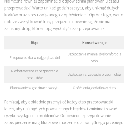
Nie można również zapominać o odpowiednim planowaniu czasu
przeprowadzki. Warto unikać godzin szczytu, aby uniknąć dużych
korków oraz stresu związanego z opóźnieniami. Oprócz tego, warto
dobrze zweryfikować trasy przejazdu i upewnić się, że nie ma
zamknięć dróg, które mogą wydłużyć czas przeprowadzki.
Błąd
Konsekwencje
Uszkodzenie mienia, dyskomfort dla
Przeprowadzka w najgorętsze dni
osób
Niedostateczne zabezpieczenie
Uszkodzenia, zepsucie przedmiotów
produktów
Planowanie w godzinach szczytu
Opóźnienia, dodatkowy stres
Pamiętaj, aby dokładnie przemyśleć każdy etap przeprowadzki
latem, aby uniknąć tych powszechnych błędów i zminimalizować
ryzyko wystąpienia problemów. Odpowiednie przygotowanie i
zabezpieczenie mają kluczowe znaczenie dla pomyślnego przebiegu