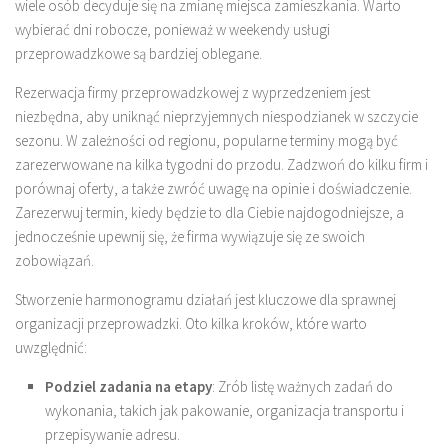
wiele osób decyduje się na zmianę miejsca zamieszkania. Warto
wybierać dni robocze, ponieważ w weekendy usługi
przeprowadzkowe są bardziej oblegane.
Rezerwacja firmy przeprowadzkowej z wyprzedzeniem jest
niezbędna, aby uniknąć nieprzyjemnych niespodzianek w szczycie
sezonu. W zależności od regionu, popularne terminy mogą być
zarezerwowane na kilka tygodni do przodu. Zadzwoń do kilku firm i
porównaj oferty, a także zwróć uwagę na opinie i doświadczenie.
Zarezerwuj termin, kiedy będzie to dla Ciebie najdogodniejsze, a
jednocześnie upewnij się, że firma wywiązuje się ze swoich
zobowiązań.
Stworzenie harmonogramu działań jest kluczowe dla sprawnej
organizacji przeprowadzki. Oto kilka kroków, które warto
uwzględnić:
Podziel zadania na etapy
: Zrób listę ważnych zadań do
wykonania, takich jak pakowanie, organizacja transportu i
przepisywanie adresu.