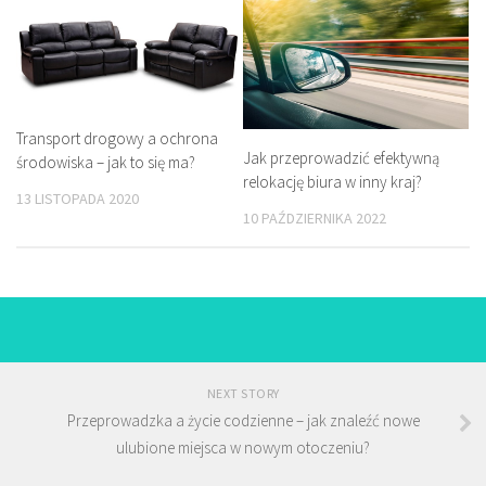
Transport drogowy a ochrona
Jak przeprowadzić efektywną
środowiska – jak to się ma?
relokację biura w inny kraj?
13 LISTOPADA 2020
10 PAŹDZIERNIKA 2022
NEXT STORY
Przeprowadzka a życie codzienne – jak znaleźć nowe
ulubione miejsca w nowym otoczeniu?