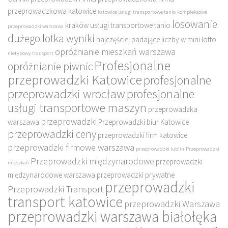
przeprowadzkowa katowice
katowice usługi transportowe tanio
kompleksowe
losowanie
kraków usługi transportowe tanio
przeprowadzki warszawa
dużego lotka wyniki
najczęściej padające liczby w mini lotto
opróżnianie mieszkań warszawa
nietypowy transport
Profesjonalne
opróżnianie piwnic
przeprowadzki Katowice
profesjonalne
przeprowadzki wrocław
profesjonalne
usługi transportowe maszyn
przeprowadzka
przeprowadzki
warszawa
Przeprowadzki biur Katowice
przeprowadzki ceny
przeprowadzki firm katowice
przeprowadzki firmowe warszawa
przeprowadzki lublin
Przeprowadzki
Przeprowadzki międzynarodowe
przeprowadzki
mieszkań
międzynarodowe warszawa
przeprowadzki prywatne
przeprowadzki
Przeprowadzki Transport
transport katowice
przeprowadzki Warszawa
przeprowadzki warszawa białołęka