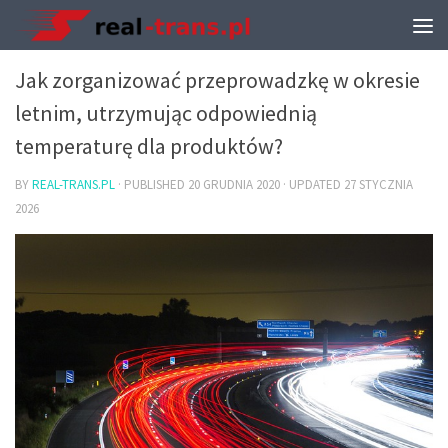
TRANSPORT I PRZEPROWADZKI
Jak zorganizować przeprowadzkę w okresie
letnim, utrzymując odpowiednią
temperaturę dla produktów?
BY
REAL-TRANS.PL
· PUBLISHED
20 GRUDNIA 2020
· UPDATED
27 STYCZNIA
2026