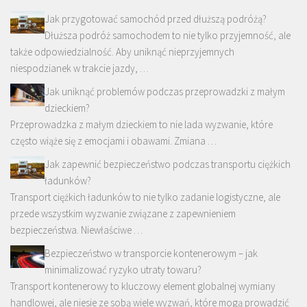
Jak przygotować samochód przed dłuższą podróżą?
Dłuższa podróż samochodem to nie tylko przyjemność, ale
także odpowiedzialność. Aby uniknąć nieprzyjemnych
niespodzianek w trakcie jazdy, …
Jak uniknąć problemów podczas przeprowadzki z małym
dzieckiem?
Przeprowadzka z małym dzieckiem to nie lada wyzwanie, które
często wiąże się z emocjami i obawami. Zmiana …
Jak zapewnić bezpieczeństwo podczas transportu ciężkich
ładunków?
Transport ciężkich ładunków to nie tylko zadanie logistyczne, ale
przede wszystkim wyzwanie związane z zapewnieniem
bezpieczeństwa. Niewłaściwe …
Bezpieczeństwo w transporcie kontenerowym – jak
minimalizować ryzyko utraty towaru?
Transport kontenerowy to kluczowy element globalnej wymiany
handlowej, ale niesie ze sobą wiele wyzwań, które mogą prowadzić