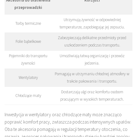
Akcesoria do ułatwienia
Korzyści
przeprowadzki
Utrzymują żywność w odpowiedniej
Torby termiczne
temperaturze, zapobiegając jej zepsuciu.
Zabezpieczają delikatne przedmioty przed
Folie bąbelkowe
uszkodzeniem podczas transportu.
Pojemniki do transportu
Umożliwiają łatwą organizację i przewóz
żywności
jedzenia.
Pomagają w utrzymaniu chłodnej atmosfery w
Wentylatory
trakcie pakowania i transportu.
Dostarczają ulgi oraz komfortu osobom
Chłodzące maty
pracującym w wysokich temperaturach.
Inwestycja w wentylatory oraz chłodzące maty może znacząco
poprawić komfort pracy, zwłaszcza podczas intensywnych upałów.
Oba te akcesoria pomagają w regulacji temperatury otoczenia, co
sprawia, że proces pakowania i transportu staje się bardziej znośny.