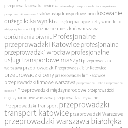
przeprowadzkowa katowice
katowice usługi transportowe tanio
kompleksowe
losowanie
kraków usługi transportowe tanio
przeprowadzki warszawa
dużego lotka wyniki
najczęściej padające liczby w mini lotto
opróżnianie mieszkań warszawa
nietypowy transport
Profesjonalne
opróżnianie piwnic
przeprowadzki Katowice
profesjonalne
przeprowadzki wrocław
profesjonalne
usługi transportowe maszyn
przeprowadzka
przeprowadzki
warszawa
Przeprowadzki biur Katowice
przeprowadzki ceny
przeprowadzki firm katowice
przeprowadzki firmowe warszawa
przeprowadzki lublin
Przeprowadzki
Przeprowadzki międzynarodowe
przeprowadzki
mieszkań
międzynarodowe warszawa
przeprowadzki prywatne
przeprowadzki
Przeprowadzki Transport
transport katowice
przeprowadzki Warszawa
przeprowadzki warszawa białołęka