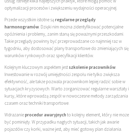
usług. Istnieje kilka najlepszych praktyk, które mogą pomóc w
optymalizacji procesów i zwiększeniu wydajności operacyjnej.
Przede wszystkim istotne są
regularne przeglądy
harmonogramów
. Dzięki nim można zidentyfikować potencjalne
opóźnienia i problemy, zanim staną się poważnymi przeszkodami.
Takie przeglądy powinny być przeprowadzane co najmniej raz w
tygodniu, aby dostosować plany transportowe do zmieniających się
warunków rynkowych oraz specyfikacji klientów.
Kolejnym kluczowym aspektem jest
szkolenie pracowników
.
Inwestowanie w rozwój umiejętności zespołu nie tylko zwiększa
efektywność, ale także pozwala pracownikom lepiej radzić sobie w
sytuacjach kryzysowych. Warto zorganizować regularne warsztaty i
kursy, które wprowadzą zespół w nowoczesne metody zarządzania
czasem oraz techniki transportowe.
Wdrażanie
procedur awaryjnych
to kolejny element, który nie może
być pominięty. W przypadku nagłych sytuacji, takich jak awarie
pojazdów czy korki, ważne jest, aby mieć gotowy plan działania.