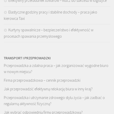
Efektywny przeładunek towarów – klucz do sukcesu w logistyce
Elastyczne godziny pracy i stabilne dochody – praca jako
kierowca Taxi
Kurtyny spawalnicze – bezpieczeństwo i efektywność w
procesach spawania przemysłowego
TRANSPORT I PRZEPROWADZKI
Przeprowadzka a zdalna praca – jak zorganizować wygodne biuro
w nowym miejscu?
Firma przeprowadzkowa – cennik przeprowadzki
Jak przeprowadzić efektywną relokację biura w inny kraj?
Przeprowadzka i utrzymanie zdrowego stylu życia – jak zadbać o
regularną aktywność fizyczną?
Jak wybrać odpowiednią firmę przeprowadzkową?