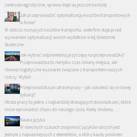
zwierzęta egzotyczne, sprawa staje się jeszcze bardziej …
Jak przeprowadzić optymalizację kosztów transportowych
w firmie?
W obliczu rosnących kosztów transportu, wiele firm staje przed
wyzwaniem optymalizacji swoich wydatków w tej dziedzinie.
Skuteczne …
Jak wybrać odpowiednią przyczepę na przeprowadzkę?
Przeprowadzka to nie tylko czas zmiany miejsca, ale
również logistyczne wyzwanie związane z transportem naszych
rzeczy. Wybór …
Przeprowadzka po utracie pracy – jak odnaleźć się w nowej
sytuacji?
Utrata pracy to jedno z najbardziej stresujących doświadczeń, które
może wprowadzić chaos do naszego życia. Kiedy dodamy …
Nauka języka.
W obecnych czasach znajomość języków obcych jest
jednym z najważniejszych z elementów, o który każdy powinien