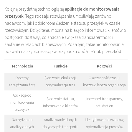
Kolejną przydatną technologią są
aplikacje do monitorowania
przesyłek
. Tego rodzaju rozwiązania umożliwiają zarówno
nadawcom, jak i odbiorcom śledzenie statusu przesyłek w czasie
rzeczywistym. Dzięki temu można na bieżąco informować klientów o
postępach dostawy, co znacznie zwiększa transparentność i
zaufanie w relacjach biznesowych. Poza tym, takie monitorowanie
pozwala na szybką reakcję w przypadku opóźnień lub przeszkód.
Technologia
Funkcje
Korzyści
Systemy
Śledzenie lokalizacji,
Oszczędność czasu i
zarządzania flotą
optymalizacja tras
kosztów, lepsza organizacja
Aplikacje do
Śledzenie statusu,
Increased transparency,
monitorowania
informowanie klientów
satisfaction
przesyłek
Narzędzia do
Analizowanie danych
Identyfikowanie wzorców,
analizy danych
dotyczących transportu
optymalizacja procesów