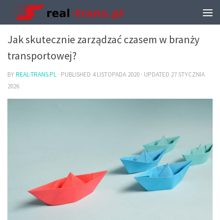
TRANSPORT I PRZEPROWADZKI
Jak skutecznie zarządzać czasem w branży
transportowej?
BY
REAL-TRANS.PL
· PUBLISHED
4 LISTOPADA 2020
· UPDATED
27 STYCZNIA
2026