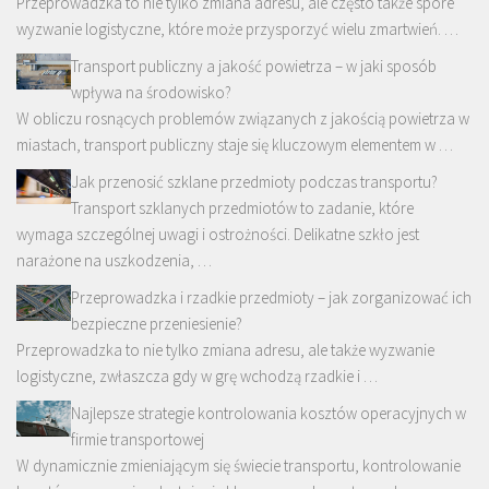
Przeprowadzka to nie tylko zmiana adresu, ale często także spore
wyzwanie logistyczne, które może przysporzyć wielu zmartwień. …
Transport publiczny a jakość powietrza – w jaki sposób
wpływa na środowisko?
W obliczu rosnących problemów związanych z jakością powietrza w
miastach, transport publiczny staje się kluczowym elementem w …
Jak przenosić szklane przedmioty podczas transportu?
Transport szklanych przedmiotów to zadanie, które
wymaga szczególnej uwagi i ostrożności. Delikatne szkło jest
narażone na uszkodzenia, …
Przeprowadzka i rzadkie przedmioty – jak zorganizować ich
bezpieczne przeniesienie?
Przeprowadzka to nie tylko zmiana adresu, ale także wyzwanie
logistyczne, zwłaszcza gdy w grę wchodzą rzadkie i …
Najlepsze strategie kontrolowania kosztów operacyjnych w
firmie transportowej
W dynamicznie zmieniającym się świecie transportu, kontrolowanie