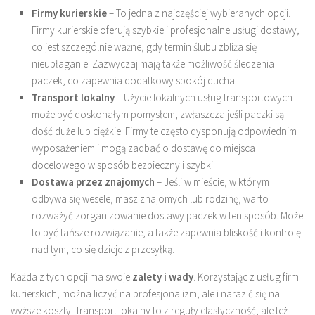
Firmy kurierskie
– To jedna z najczęściej wybieranych opcji.
Firmy kurierskie oferują szybkie i profesjonalne usługi dostawy,
co jest szczególnie ważne, gdy termin ślubu zbliża się
nieubłaganie. Zazwyczaj mają także możliwość śledzenia
paczek, co zapewnia dodatkowy spokój ducha.
Transport lokalny
– Użycie lokalnych usług transportowych
może być doskonałym pomysłem, zwłaszcza jeśli paczki są
dość duże lub ciężkie. Firmy te często dysponują odpowiednim
wyposażeniem i mogą zadbać o dostawę do miejsca
docelowego w sposób bezpieczny i szybki.
Dostawa przez znajomych
– Jeśli w mieście, w którym
odbywa się wesele, masz znajomych lub rodzinę, warto
rozważyć zorganizowanie dostawy paczek w ten sposób. Może
to być tańsze rozwiązanie, a także zapewnia bliskość i kontrolę
nad tym, co się dzieje z przesyłką.
Każda z tych opcji ma swoje
zalety i wady
. Korzystając z usług firm
kurierskich, można liczyć na profesjonalizm, ale i narazić się na
wyższe koszty. Transport lokalny to z reguły elastyczność, ale też