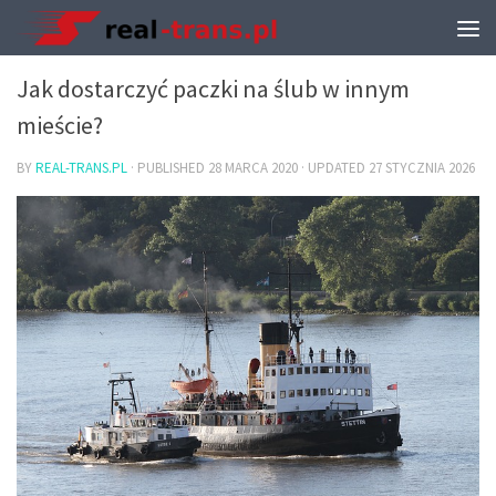
TRANSPORT I PRZEPROWADZKI
Jak dostarczyć paczki na ślub w innym
mieście?
BY
REAL-TRANS.PL
· PUBLISHED
28 MARCA 2020
· UPDATED
27 STYCZNIA 2026