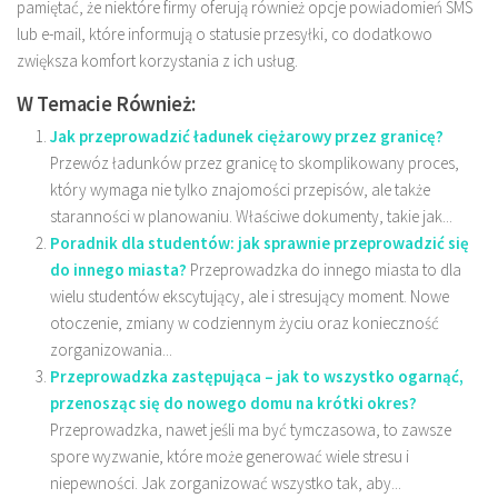
pamiętać, że niektóre firmy oferują również opcje powiadomień SMS
lub e-mail, które informują o statusie przesyłki, co dodatkowo
zwiększa komfort korzystania z ich usług.
W Temacie Również:
Jak przeprowadzić ładunek ciężarowy przez granicę?
Przewóz ładunków przez granicę to skomplikowany proces,
który wymaga nie tylko znajomości przepisów, ale także
staranności w planowaniu. Właściwe dokumenty, takie jak...
Poradnik dla studentów: jak sprawnie przeprowadzić się
do innego miasta?
Przeprowadzka do innego miasta to dla
wielu studentów ekscytujący, ale i stresujący moment. Nowe
otoczenie, zmiany w codziennym życiu oraz konieczność
zorganizowania...
Przeprowadzka zastępująca – jak to wszystko ogarnąć,
przenosząc się do nowego domu na krótki okres?
Przeprowadzka, nawet jeśli ma być tymczasowa, to zawsze
spore wyzwanie, które może generować wiele stresu i
niepewności. Jak zorganizować wszystko tak, aby...