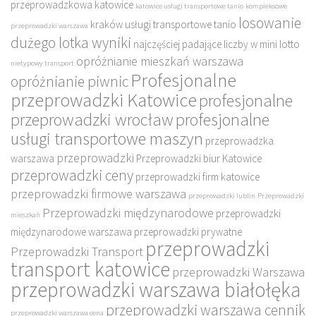
przeprowadzkowa katowice
katowice usługi transportowe tanio
kompleksowe
losowanie
kraków usługi transportowe tanio
przeprowadzki warszawa
dużego lotka wyniki
najczęściej padające liczby w mini lotto
opróżnianie mieszkań warszawa
nietypowy transport
Profesjonalne
opróżnianie piwnic
przeprowadzki Katowice
profesjonalne
przeprowadzki wrocław
profesjonalne
usługi transportowe maszyn
przeprowadzka
przeprowadzki
warszawa
Przeprowadzki biur Katowice
przeprowadzki ceny
przeprowadzki firm katowice
przeprowadzki firmowe warszawa
przeprowadzki lublin
Przeprowadzki
Przeprowadzki międzynarodowe
przeprowadzki
mieszkań
międzynarodowe warszawa
przeprowadzki prywatne
przeprowadzki
Przeprowadzki Transport
transport katowice
przeprowadzki Warszawa
przeprowadzki warszawa białołęka
przeprowadzki warszawa cennik
przeprowadzki warszawa cena