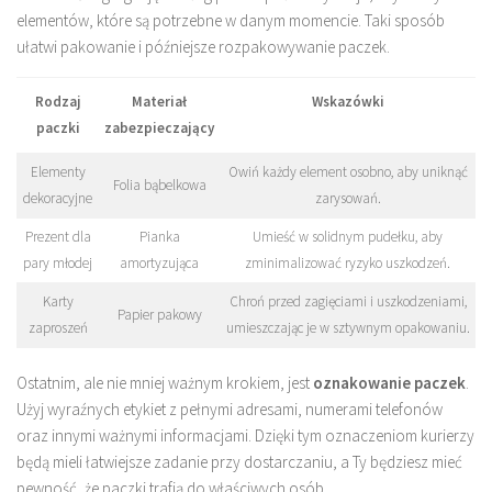
elementów, które są potrzebne w danym momencie. Taki sposób
ułatwi pakowanie i późniejsze rozpakowywanie paczek.
Rodzaj
Materiał
Wskazówki
paczki
zabezpieczający
Elementy
Owiń każdy element osobno, aby uniknąć
Folia bąbelkowa
dekoracyjne
zarysowań.
Prezent dla
Pianka
Umieść w solidnym pudełku, aby
pary młodej
amortyzująca
zminimalizować ryzyko uszkodzeń.
Karty
Chroń przed zagięciami i uszkodzeniami,
Papier pakowy
zaproszeń
umieszczając je w sztywnym opakowaniu.
Ostatnim, ale nie mniej ważnym krokiem, jest
oznakowanie paczek
.
Użyj wyraźnych etykiet z pełnymi adresami, numerami telefonów
oraz innymi ważnymi informacjami. Dzięki tym oznaczeniom kurierzy
będą mieli łatwiejsze zadanie przy dostarczaniu, a Ty będziesz mieć
pewność, że paczki trafią do właściwych osób.