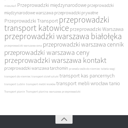
Przeprowadzki międzynarodowe
przeprowadzki
mieszkań
międzynarodowe warszawa
przeprowadzki prywatne
przeprowadzki
Przeprowadzki Transport
transport katowice
przeprowadzki Warszawa
przeprowadzki warszawa białołęka
przeprowadzki warszawa cennik
przeprowadzki warszawa cena
przeprowadzki warszawa ceny
przeprowadzki warszawa kontakt
przeprowadzki warszawa tarchomin
przewóz osób do niemiec
tabela wagi
transport kas pancernych
transport do niemiec
transport dzieł sztuki
transport mebli wrocław tanio
transport Lublin
transport mebli kraków
Transport pianin
Transport pianina
warszawa przeprowadzki