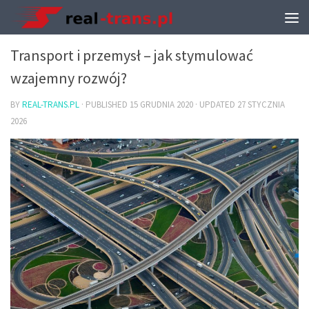
TRANSPORT I PRZEPROWADZKI
Transport i przemysł – jak stymulować
wzajemny rozwój?
BY
REAL-TRANS.PL
· PUBLISHED
15 GRUDNIA 2020
· UPDATED
27 STYCZNIA
2026