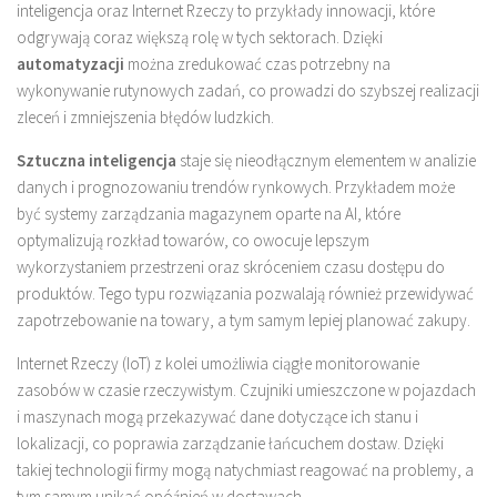
inteligencja oraz Internet Rzeczy to przykłady innowacji, które
odgrywają coraz większą rolę w tych sektorach. Dzięki
automatyzacji
można zredukować czas potrzebny na
wykonywanie rutynowych zadań, co prowadzi do szybszej realizacji
zleceń i zmniejszenia błędów ludzkich.
Sztuczna inteligencja
staje się nieodłącznym elementem w analizie
danych i prognozowaniu trendów rynkowych. Przykładem może
być systemy zarządzania magazynem oparte na AI, które
optymalizują rozkład towarów, co owocuje lepszym
wykorzystaniem przestrzeni oraz skróceniem czasu dostępu do
produktów. Tego typu rozwiązania pozwalają również przewidywać
zapotrzebowanie na towary, a tym samym lepiej planować zakupy.
Internet Rzeczy (IoT) z kolei umożliwia ciągłe monitorowanie
zasobów w czasie rzeczywistym. Czujniki umieszczone w pojazdach
i maszynach mogą przekazywać dane dotyczące ich stanu i
lokalizacji, co poprawia zarządzanie łańcuchem dostaw. Dzięki
takiej technologii firmy mogą natychmiast reagować na problemy, a
tym samym unikać opóźnień w dostawach.