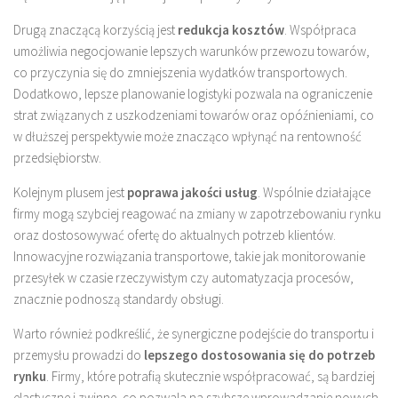
Drugą znaczącą korzyścią jest
redukcja kosztów
. Współpraca
umożliwia negocjowanie lepszych warunków przewozu towarów,
co przyczynia się do zmniejszenia wydatków transportowych.
Dodatkowo, lepsze planowanie logistyki pozwala na ograniczenie
strat związanych z uszkodzeniami towarów oraz opóźnieniami, co
w dłuższej perspektywie może znacząco wpłynąć na rentowność
przedsiębiorstw.
Kolejnym plusem jest
poprawa jakości usług
. Wspólnie działające
firmy mogą szybciej reagować na zmiany w zapotrzebowaniu rynku
oraz dostosowywać ofertę do aktualnych potrzeb klientów.
Innowacyjne rozwiązania transportowe, takie jak monitorowanie
przesyłek w czasie rzeczywistym czy automatyzacja procesów,
znacznie podnoszą standardy obsługi.
Warto również podkreślić, że synergiczne podejście do transportu i
przemysłu prowadzi do
lepszego dostosowania się do potrzeb
rynku
. Firmy, które potrafią skutecznie współpracować, są bardziej
elastyczne i zwinne, co pozwala na szybsze wprowadzanie nowych