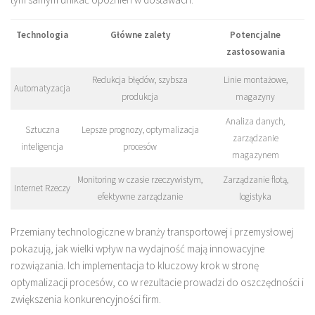
Technologia
Główne zalety
Potencjalne
zastosowania
Redukcja błędów, szybsza
Linie montażowe,
Automatyzacja
produkcja
magazyny
Analiza danych,
Sztuczna
Lepsze prognozy, optymalizacja
zarządzanie
inteligencja
procesów
magazynem
Monitoring w czasie rzeczywistym,
Zarządzanie flotą,
Internet Rzeczy
efektywne zarządzanie
logistyka
Przemiany technologiczne w branży transportowej i przemysłowej
pokazują, jak wielki wpływ na wydajność mają innowacyjne
rozwiązania. Ich implementacja to kluczowy krok w stronę
optymalizacji procesów, co w rezultacie prowadzi do oszczędności i
zwiększenia konkurencyjności firm.