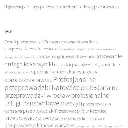
Najważniejsze etapy planowania międzynarodowej przeprowadzki
TAGI
Cennik przeprowadzki
Firma przeprowadzkowa
firma
przeprowadzkowa katowice
katowice usługi transportowe tanio
kompleksowe
losowanie
kraków usługi transportowe tanio
przeprowadzki warszawa
dużego lotka wyniki
najczęściej padające liczby w mini lotto
opróżnianie mieszkań warszawa
nietypowy transport
Profesjonalne
opróżnianie piwnic
przeprowadzki Katowice
profesjonalne
przeprowadzki wrocław
profesjonalne
usługi transportowe maszyn
przeprowadzka
przeprowadzki
warszawa
Przeprowadzki biur Katowice
przeprowadzki ceny
przeprowadzki firm katowice
przeprowadzki firmowe warszawa
przeprowadzki lublin
Przeprowadzki