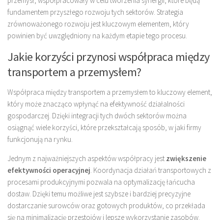
przemysł, współpracowały w celu tworzenia synergii, które będą
fundamentem przyszłego rozwoju tych sektorów. Strategia
zrównoważonego rozwoju jest kluczowym elementem, który
powinien być uwzględniony na każdym etapie tego procesu.
Jakie korzyści przynosi współpraca między
transportem a przemysłem?
Współpraca między transportem a przemysłem to kluczowy element,
który może znacząco wpłynąć na efektywność działalności
gospodarczej. Dzięki integracji tych dwóch sektorów można
osiągnąć wiele korzyści, które przekształcają sposób, w jaki firmy
funkcjonują na rynku.
Jednym z najważniejszych aspektów współpracy jest
zwiększenie
efektywności operacyjnej
. Koordynacja działań transportowych z
procesami produkcyjnymi pozwala na optymalizację łańcucha
dostaw. Dzięki temu możliwe jest szybsze i bardziej precyzyjne
dostarczanie surowców oraz gotowych produktów, co przekłada
się na minimalizację przestojów i lepsze wykorzystanie zasobów.