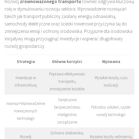
Rozwój
zrównoważonego transportu
również odgrywa kluczową
rolę w stymulowaniu rozwoju sektora. Wprowadzenie rozwiązań
takich jak transport publiczny zasilany energią odnawialną,
samochody elektryczne oraz ścieżki rowerowe przyczynia się do
zmniejszenia emisji i ochrony środowiska. Przyjazne dla środowiska
inicjatywy mogą przyciągnąć inwestycje i wspierać długotrwały
rozwój gospodarczy.
Strategia
Główne korzyści
Wyzwania
Poprawa efektywności
Inwestycje w
Wysokie koszty, czas
transportu,
infrastrukturę
realizacji
zmniejszenie kosztów
Zwiększone
nowrap>Wprowadzenie
bezpieczeństwo,
Potrzeba szkoleń, szybki
nowoczesnych
inteligentne
rozwój technologii
technologii
zarządzanie
Ochrona środowiska,
Rozwój
Wysokie koszty wdrożenia,