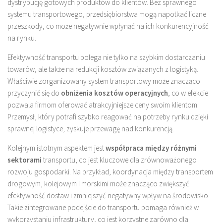
dystrybucję gotowych produktów do klientów. Bez sprawnego
systemu transportowego, przedsiębiorstwa mogą napotkać liczne
przeszkody, co może negatywnie wpłynąć na ich konkurencyjność
na rynku.
Efektywność transportu polega nie tylko na szybkim dostarczaniu
towarów, ale także na redukcji kosztów związanych z logistyką.
Właściwie zorganizowany system transportowy może znacząco
przyczynić się do
obniżenia kosztów operacyjnych
, co w efekcie
pozwala firmom oferować atrakcyjniejsze ceny swoim klientom.
Przemysł, który potrafi szybko reagować na potrzeby rynku dzięki
sprawnej logistyce, zyskuje przewagę nad konkurencją.
Kolejnym istotnym aspektem jest
współpraca między różnymi
sektorami
transportu, co jest kluczowe dla zrównoważonego
rozwoju gospodarki. Na przykład, koordynacja między transportem
drogowym, kolejowym i morskimi może znacząco zwiększyć
efektywność dostaw i zmniejszyć negatywny wpływ na środowisko.
Takie zintegrowane podejście do transportu pomaga również w
wykorzystaniu infrastruktury, co jest korzystne zarówno dla