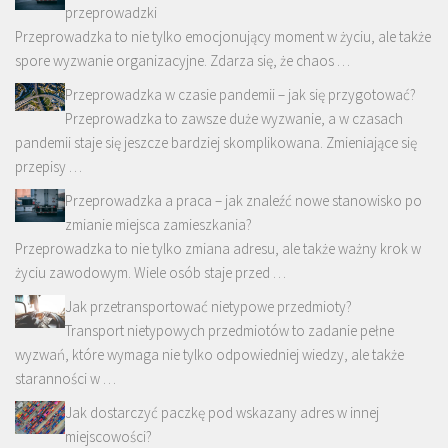
przeprowadzki
Przeprowadzka to nie tylko emocjonujący moment w życiu, ale także
spore wyzwanie organizacyjne. Zdarza się, że chaos …
Przeprowadzka w czasie pandemii – jak się przygotować?
Przeprowadzka to zawsze duże wyzwanie, a w czasach
pandemii staje się jeszcze bardziej skomplikowana. Zmieniające się
przepisy …
Przeprowadzka a praca – jak znaleźć nowe stanowisko po
zmianie miejsca zamieszkania?
Przeprowadzka to nie tylko zmiana adresu, ale także ważny krok w
życiu zawodowym. Wiele osób staje przed …
Jak przetransportować nietypowe przedmioty?
Transport nietypowych przedmiotów to zadanie pełne
wyzwań, które wymaga nie tylko odpowiedniej wiedzy, ale także
staranności w …
Jak dostarczyć paczkę pod wskazany adres w innej
miejscowości?