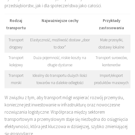
przedsiębiorstw, jak i dla społeczeństwa jako całości.
Rodzaj
Najważniejsze cechy
Przykłady
transportu
zastosowania
Transport
Elastyczność, możliwość dostaw „door
Małe przesyłki,
drogowy
to door”
dostawy lokalne
Transport
Duża pojemność, niskie koszty na
Transport surowców,
kolejowy
długie dystanse
kontenerów
Transport
Idealny do transportu dużych ilości
Import/eksport
morski
towarów na dalekie odległości
produktów masowych
W związku z tym, aby transport mógł wspierać rozwój przemysłu,
konieczne jest inwestowanie w infrastrukturę oraz nowoczesne
rozwiązania logistyczne. Współpraca między sektorem
transportowym a przemysłowym staje się niezbędna do osiągnięcia
efektywności, która jest kluczowa w dzisiejszej, szybko zmieniającej
się gospodarce.